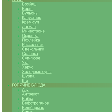
Бозбаш
Борщ
Бульоны
Капустняк
Крем-суп
Лагман
Минестроне
Окрошка
Похлебка
Рассольник
Свекольник
Солянка
Суп-пюре
Уха
Харчо
Холодные супы
Шурпа
Щи
ГОРЯЧИЕ БЛЮДА
Азу
Антрекот
Бабка
Бефстроганов
Бешбармак