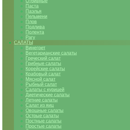
Отбивные
Паста
Паэлья
Пельмени
Плов
Подлива
Полента
Рагу
САЛАТЫ
Винегрет
Вегетарианские салаты
Греческий салат
Грибные салаты
Корейские салаты
Крабовый салат
Мясной салат
Рыбный салат
Салаты с курицей
Диетические салаты
Летние салаты
Салат из яиц
Овощные салаты
Острые салаты
Постные салаты
Простые салаты