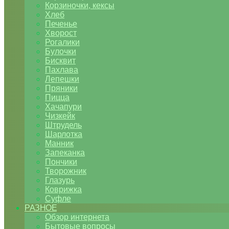
Корзиночки, кексы
Хлеб
Печенье
Хворост
Рогалики
Булочки
Бисквит
Пахлава
Лепешки
Пряники
Пицца
Хачапури
Чизкейк
Штрудель
Шарлотка
Манник
Запеканка
Пончики
Творожник
Глазурь
Коврижка
Суфле
РАЗНОЕ
Обзор интернета
Бытовые вопросы