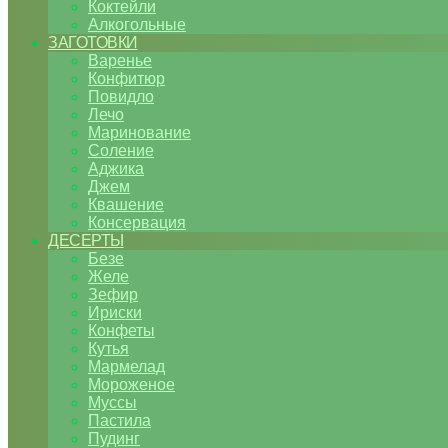
Коктейли
Алкогольные
ЗАГОТОВКИ
Варенье
Конфитюр
Повидло
Лечо
Маринование
Соление
Аджика
Джем
Квашение
Консервация
ДЕСЕРТЫ
Безе
Желе
Зефир
Ириски
Конфеты
Кутья
Мармелад
Мороженое
Муссы
Пастила
Пудинг