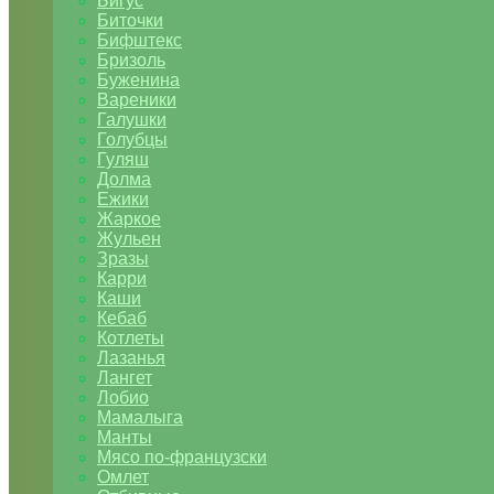
Бигус
Биточки
Бифштекс
Бризоль
Буженина
Вареники
Галушки
Голубцы
Гуляш
Долма
Ежики
Жаркое
Жульен
Зразы
Карри
Каши
Кебаб
Котлеты
Лазанья
Лангет
Лобио
Мамалыга
Манты
Мясо по-французски
Омлет