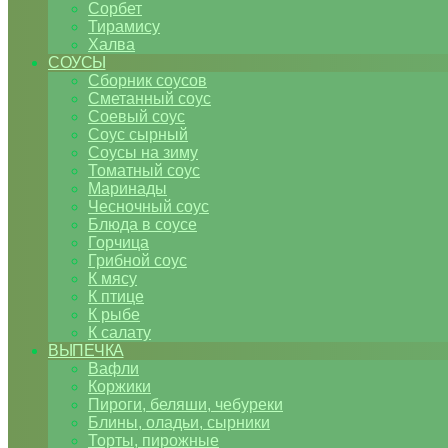
Сорбет
Тирамису
Халва
СОУСЫ
Сборник соусов
Сметанный соус
Соевый соус
Соус сырный
Соусы на зиму
Томатный соус
Маринады
Чесночный соус
Блюда в соусе
Горчица
Грибной соус
К мясу
К птице
К рыбе
К салату
ВЫПЕЧКА
Вафли
Коржики
Пироги, беляши, чебуреки
Блины, оладьи, сырники
Торты, пирожные