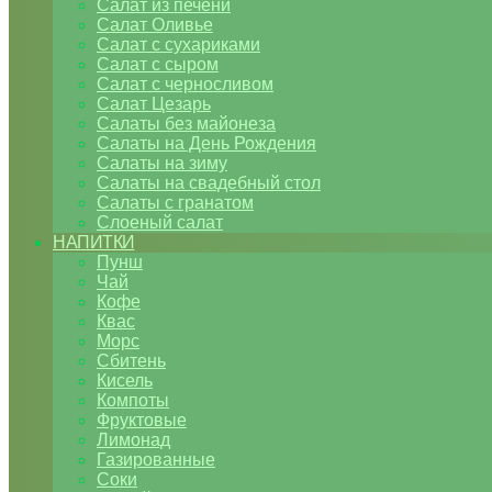
Салат из печени
Салат Оливье
Салат с сухариками
Салат с сыром
Салат с черносливом
Салат Цезарь
Салаты без майонеза
Салаты на День Рождения
Салаты на зиму
Салаты на свадебный стол
Салаты с гранатом
Слоеный салат
НАПИТКИ
Пунш
Чай
Кофе
Квас
Морс
Сбитень
Кисель
Компоты
Фруктовые
Лимонад
Газированные
Соки