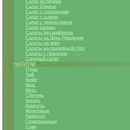
Салат из печени
Салат Оливье
Салат с сухариками
Салат с сыром
Салат с черносливом
Салат Цезарь
Салаты без майонеза
Салаты на День Рождения
Салаты на зиму
Салаты на свадебный стол
Салаты с гранатом
Слоеный салат
НАПИТКИ
Пунш
Чай
Кофе
Квас
Морс
Сбитень
Кисель
Компоты
Фруктовые
Лимонад
Газированные
Соки