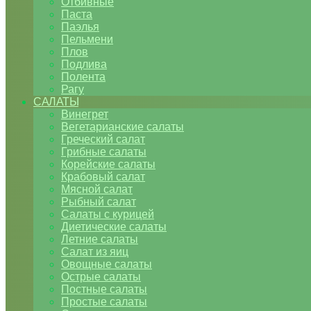
Отбивные
Паста
Паэлья
Пельмени
Плов
Подлива
Полента
Рагу
САЛАТЫ
Винегрет
Вегетарианские салаты
Греческий салат
Грибные салаты
Корейские салаты
Крабовый салат
Мясной салат
Рыбный салат
Салаты с курицей
Диетические салаты
Летние салаты
Салат из яиц
Овощные салаты
Острые салаты
Постные салаты
Простые салаты