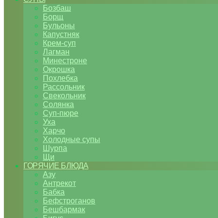
Бозбаш
Борщ
Бульоны
Капустняк
Крем-суп
Лагман
Минестроне
Окрошка
Похлебка
Рассольник
Свекольник
Солянка
Суп-пюре
Уха
Харчо
Холодные супы
Шурпа
Щи
ГОРЯЧИЕ БЛЮДА
Азу
Антрекот
Бабка
Бефстроганов
Бешбармак