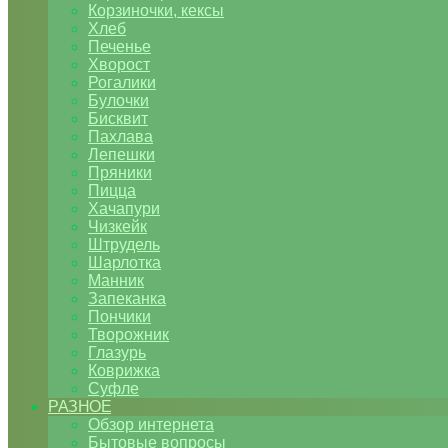
Корзиночки, кексы
Хлеб
Печенье
Хворост
Рогалики
Булочки
Бисквит
Пахлава
Лепешки
Пряники
Пицца
Хачапури
Чизкейк
Штрудель
Шарлотка
Манник
Запеканка
Пончики
Творожник
Глазурь
Коврижка
Суфле
РАЗНОЕ
Обзор интернета
Бытовые вопросы