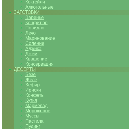
Коктейли
Алкогольные
ЗАГОТОВКИ
Варенье
Конфитюр
Повидло
Лечо
Маринование
Соление
Аджика
Джем
Квашение
Консервация
ДЕСЕРТЫ
Безе
Желе
Зефир
Ириски
Конфеты
Кутья
Мармелад
Мороженое
Муссы
Пастила
Пудинг