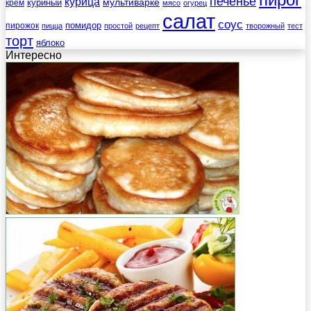
печенье
курица
мультиварке
куриный
крем
мясо
огурец
салат
соус
помидор
пирожок
пицца
простой
рецепт
творожный
тест
торт
яблоко
Интересно