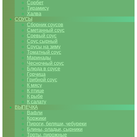
Сорбет
Тирамису
Халва
СОУСЫ
Сборник соусов
Сметанный соус
Соевый соус
Соус сырный
Соусы на зиму
Томатный соус
Маринады
Чесночный соус
Блюда в соусе
Горчица
Грибной соус
К мясу
К птице
К рыбе
К салату
ВЫПЕЧКА
Вафли
Коржики
Пироги, беляши, чебуреки
Блины, оладьи, сырники
Торты, пирожные