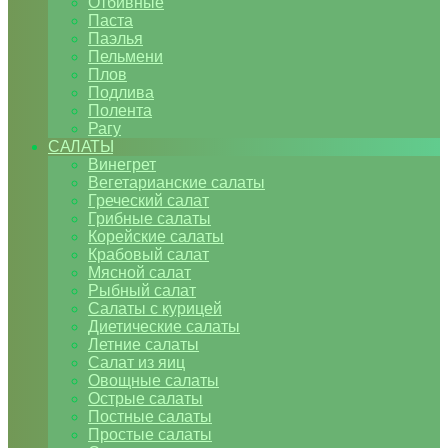
Отбивные
Паста
Паэлья
Пельмени
Плов
Подлива
Полента
Рагу
САЛАТЫ
Винегрет
Вегетарианские салаты
Греческий салат
Грибные салаты
Корейские салаты
Крабовый салат
Мясной салат
Рыбный салат
Салаты с курицей
Диетические салаты
Летние салаты
Салат из яиц
Овощные салаты
Острые салаты
Постные салаты
Простые салаты