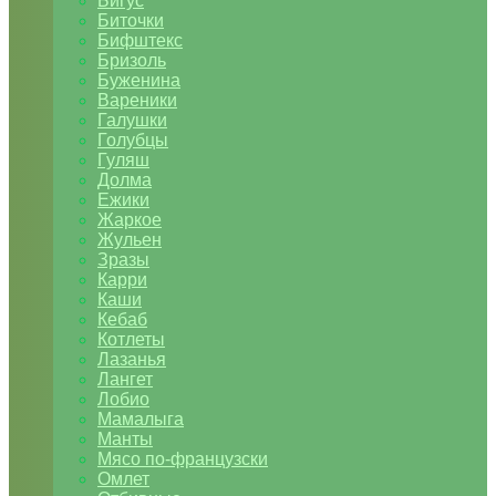
Бигус
Биточки
Бифштекс
Бризоль
Буженина
Вареники
Галушки
Голубцы
Гуляш
Долма
Ежики
Жаркое
Жульен
Зразы
Карри
Каши
Кебаб
Котлеты
Лазанья
Лангет
Лобио
Мамалыга
Манты
Мясо по-французски
Омлет