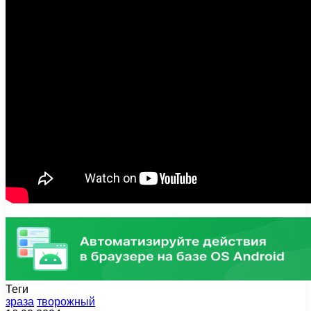
Теги
зраза
творожный