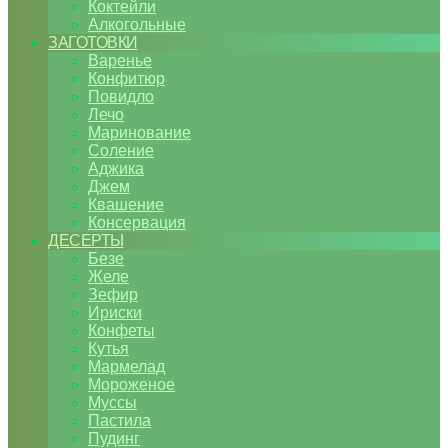
Коктейли
Алкогольные
ЗАГОТОВКИ
Варенье
Конфитюр
Повидло
Лечо
Маринование
Соление
Аджика
Джем
Квашение
Консервация
ДЕСЕРТЫ
Безе
Желе
Зефир
Ириски
Конфеты
Кутья
Мармелад
Мороженое
Муссы
Пастила
Пудинг