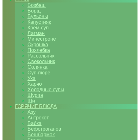
Бозбаш
Борщ
Бульоны
Капустняк
Крем-суп
Лагман
Минестроне
Окрошка
Похлебка
Рассольник
Свекольник
Солянка
Суп-пюре
Уха
Харчо
Холодные супы
Шурпа
Щи
ГОРЯЧИЕ БЛЮДА
Азу
Антрекот
Бабка
Бефстроганов
Бешбармак