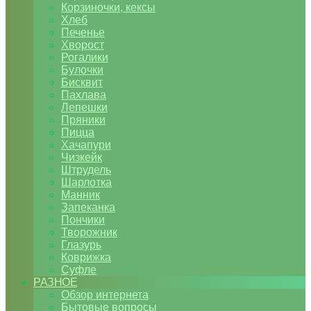
Корзиночки, кексы
Хлеб
Печенье
Хворост
Рогалики
Булочки
Бисквит
Пахлава
Лепешки
Пряники
Пицца
Хачапури
Чизкейк
Штрудель
Шарлотка
Манник
Запеканка
Пончики
Творожник
Глазурь
Коврижка
Суфле
РАЗНОЕ
Обзор интернета
Бытовые вопросы