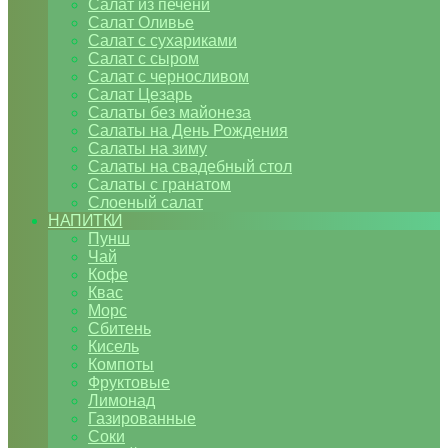
Салат из печени
Салат Оливье
Салат с сухариками
Салат с сыром
Салат с черносливом
Салат Цезарь
Салаты без майонеза
Салаты на День Рождения
Салаты на зиму
Салаты на свадебный стол
Салаты с гранатом
Слоеный салат
НАПИТКИ
Пунш
Чай
Кофе
Квас
Морс
Сбитень
Кисель
Компоты
Фруктовые
Лимонад
Газированные
Соки