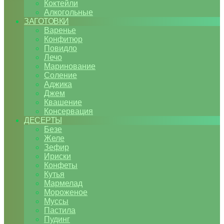
Коктейли
Алкогольные
ЗАГОТОВКИ
Варенье
Конфитюр
Повидло
Лечо
Маринование
Соление
Аджика
Джем
Квашение
Консервация
ДЕСЕРТЫ
Безе
Желе
Зефир
Ириски
Конфеты
Кутья
Мармелад
Мороженое
Муссы
Пастила
Пудинг