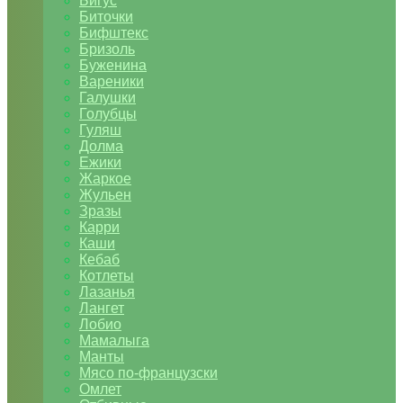
Бигус
Биточки
Бифштекс
Бризоль
Буженина
Вареники
Галушки
Голубцы
Гуляш
Долма
Ежики
Жаркое
Жульен
Зразы
Карри
Каши
Кебаб
Котлеты
Лазанья
Лангет
Лобио
Мамалыга
Манты
Мясо по-французски
Омлет