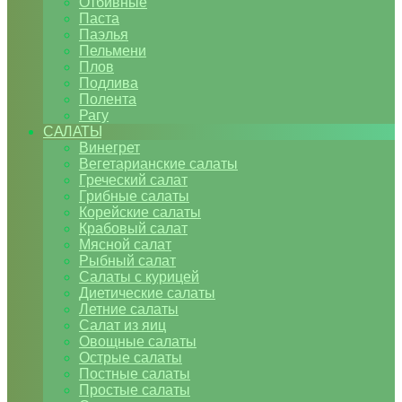
Отбивные
Паста
Паэлья
Пельмени
Плов
Подлива
Полента
Рагу
САЛАТЫ
Винегрет
Вегетарианские салаты
Греческий салат
Грибные салаты
Корейские салаты
Крабовый салат
Мясной салат
Рыбный салат
Салаты с курицей
Диетические салаты
Летние салаты
Салат из яиц
Овощные салаты
Острые салаты
Постные салаты
Простые салаты