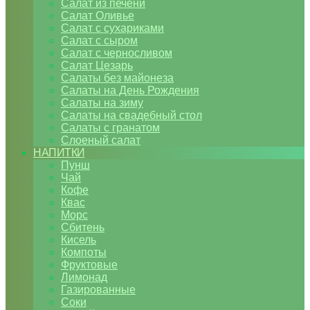
Салат из печени
Салат Оливье
Салат с сухариками
Салат с сыром
Салат с черносливом
Салат Цезарь
Салаты без майонеза
Салаты на День Рождения
Салаты на зиму
Салаты на свадебный стол
Салаты с гранатом
Слоеный салат
НАПИТКИ
Пунш
Чай
Кофе
Квас
Морс
Сбитень
Кисель
Компоты
Фруктовые
Лимонад
Газированные
Соки