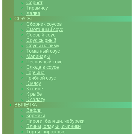
Сорбет
Тирамису
Халва
СОУСЫ
Сборник соусов
Сметанный соус
Соевый соус
Соус сырный
Соусы на зиму
Томатный соус
Маринады
Чесночный соус
Блюда в соусе
Горчица
Грибной соус
К мясу
К птице
К рыбе
К салату
ВЫПЕЧКА
Вафли
Коржики
Пироги, беляши, чебуреки
Блины, оладьи, сырники
Торты, пирожные