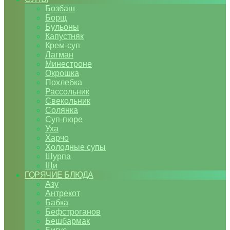
Бозбаш
Борщ
Бульоны
Капустняк
Крем-суп
Лагман
Минестроне
Окрошка
Похлебка
Рассольник
Свекольник
Солянка
Суп-пюре
Уха
Харчо
Холодные супы
Шурпа
Щи
ГОРЯЧИЕ БЛЮДА
Азу
Антрекот
Бабка
Бефстроганов
Бешбармак