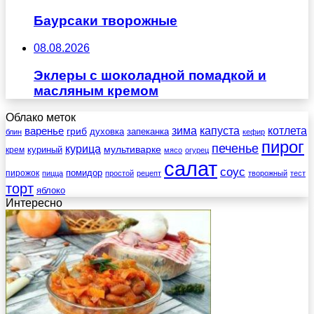
Баурсаки творожные
08.08.2026
Эклеры с шоколадной помадкой и
масляным кремом
Облако меток
зима
котлета
варенье
капуста
гриб
духовка
запеканка
блин
кефир
пирог
печенье
курица
мультиварке
куриный
крем
мясо
огурец
салат
соус
помидор
пирожок
пицца
простой
рецепт
творожный
тест
торт
яблоко
Интересно