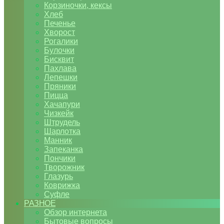
Корзиночки, кексы
Хлеб
Печенье
Хворост
Рогалики
Булочки
Бисквит
Пахлава
Лепешки
Пряники
Пицца
Хачапури
Чизкейк
Штрудель
Шарлотка
Манник
Запеканка
Пончики
Творожник
Глазурь
Коврижка
Суфле
РАЗНОЕ
Обзор интернета
Бытовые вопросы