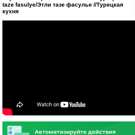
taze fasulye/Этли тазе фасулье //Турецкая
кухня