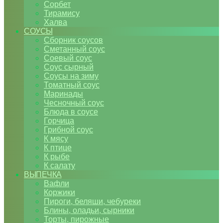
Сорбет
Тирамису
Халва
СОУСЫ
Сборник соусов
Сметанный соус
Соевый соус
Соус сырный
Соусы на зиму
Томатный соус
Маринады
Чесночный соус
Блюда в соусе
Горчица
Грибной соус
К мясу
К птице
К рыбе
К салату
ВЫПЕЧКА
Вафли
Коржики
Пироги, беляши, чебуреки
Блины, оладьи, сырники
Торты, пирожные