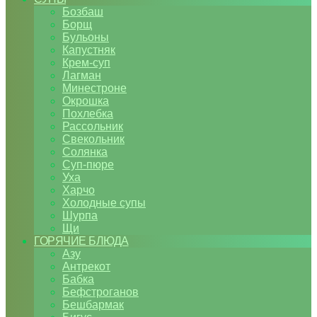
Бозбаш
Борщ
Бульоны
Капустняк
Крем-суп
Лагман
Минестроне
Окрошка
Похлебка
Рассольник
Свекольник
Солянка
Суп-пюре
Уха
Харчо
Холодные супы
Шурпа
Щи
ГОРЯЧИЕ БЛЮДА
Азу
Антрекот
Бабка
Бефстроганов
Бешбармак