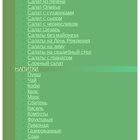
Салат из печени
Салат Оливье
Салат с сухариками
Салат с сыром
Салат с черносливом
Салат Цезарь
Салаты без майонеза
Салаты на День Рождения
Салаты на зиму
Салаты на свадебный стол
Салаты с гранатом
Слоеный салат
НАПИТКИ
Пунш
Чай
Кофе
Квас
Морс
Сбитень
Кисель
Компоты
Фруктовые
Лимонад
Газированные
Соки