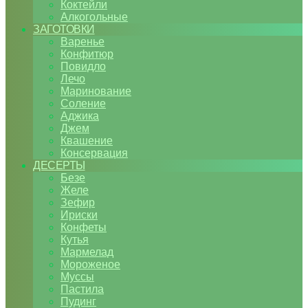
Коктейли
Алкогольные
ЗАГОТОВКИ
Варенье
Конфитюр
Повидло
Лечо
Маринование
Соление
Аджика
Джем
Квашение
Консервация
ДЕСЕРТЫ
Безе
Желе
Зефир
Ириски
Конфеты
Кутья
Мармелад
Мороженое
Муссы
Пастила
Пудинг