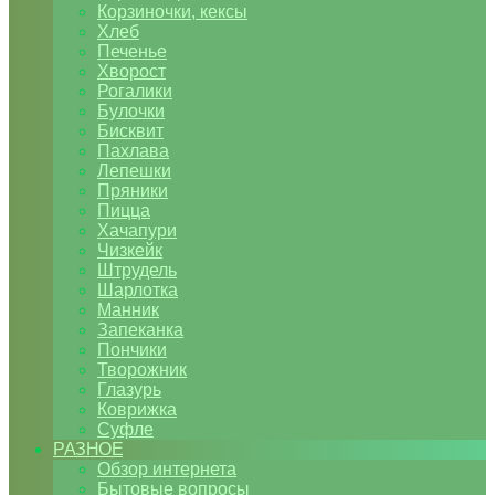
Корзиночки, кексы
Хлеб
Печенье
Хворост
Рогалики
Булочки
Бисквит
Пахлава
Лепешки
Пряники
Пицца
Хачапури
Чизкейк
Штрудель
Шарлотка
Манник
Запеканка
Пончики
Творожник
Глазурь
Коврижка
Суфле
РАЗНОЕ
Обзор интернета
Бытовые вопросы