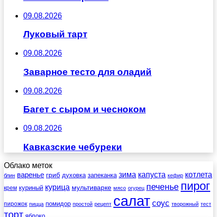
09.08.2026
Луковый тарт
09.08.2026
Заварное тесто для оладий
09.08.2026
Багет с сыром и чесноком
09.08.2026
Кавказские чебуреки
Облако меток
зима
котлета
варенье
капуста
гриб
духовка
запеканка
блин
кефир
пирог
печенье
курица
мультиварке
куриный
крем
мясо
огурец
салат
соус
помидор
пирожок
пицца
простой
рецепт
творожный
тест
торт
яблоко