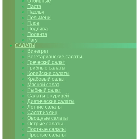
Отбивные
Паста
Паэлья
Пельмени
Плов
Подлива
Полента
Рагу
САЛАТЫ
Винегрет
Вегетарианские салаты
Греческий салат
Грибные салаты
Корейские салаты
Крабовый салат
Мясной салат
Рыбный салат
Салаты с курицей
Диетические салаты
Летние салаты
Салат из яиц
Овощные салаты
Острые салаты
Постные салаты
Простые салаты