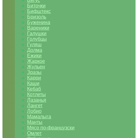
Бигус
Биточки
Бифштекс
Бризоль
Буженина
Вареники
Галушки
Голубцы
Гуляш
Долма
Ежики
Жаркое
Жульен
Зразы
Карри
Каши
Кебаб
Котлеты
Лазанья
Лангет
Лобио
Мамалыга
Манты
Мясо по-французски
Омлет