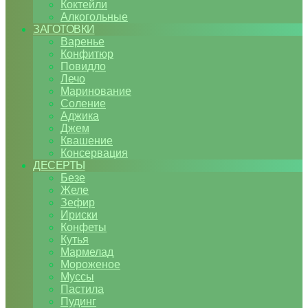
Коктейли
Алкогольные
ЗАГОТОВКИ
Варенье
Конфитюр
Повидло
Лечо
Маринование
Соление
Аджика
Джем
Квашение
Консервация
ДЕСЕРТЫ
Безе
Желе
Зефир
Ириски
Конфеты
Кутья
Мармелад
Мороженое
Муссы
Пастила
Пудинг