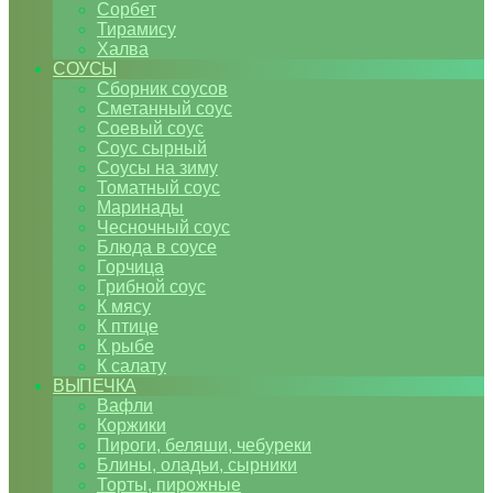
Сорбет
Тирамису
Халва
СОУСЫ
Сборник соусов
Сметанный соус
Соевый соус
Соус сырный
Соусы на зиму
Томатный соус
Маринады
Чесночный соус
Блюда в соусе
Горчица
Грибной соус
К мясу
К птице
К рыбе
К салату
ВЫПЕЧКА
Вафли
Коржики
Пироги, беляши, чебуреки
Блины, оладьи, сырники
Торты, пирожные