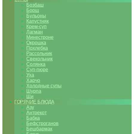
Бозбаш
Борщ
Бульоны
Капустняк
Крем-суп
Лагман
Минестроне
Окрошка
Похлебка
Рассольник
Свекольник
Солянка
Суп-пюре
Уха
Харчо
Холодные супы
Шурпа
Щи
ГОРЯЧИЕ БЛЮДА
Азу
Антрекот
Бабка
Бефстроганов
Бешбармак