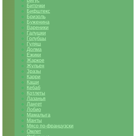
Бигус
Биточки
Бифштекс
Бризоль
Буженина
Вареники
Галушки
Голубцы
Гуляш
Долма
Ежики
Жаркое
Жульен
Зразы
Карри
Каши
Кебаб
Котлеты
Лазанья
Лангет
Лобио
Мамалыга
Манты
Мясо по-французски
Омлет