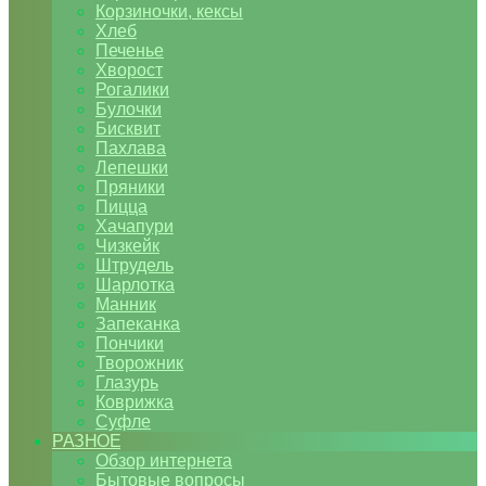
Корзиночки, кексы
Хлеб
Печенье
Хворост
Рогалики
Булочки
Бисквит
Пахлава
Лепешки
Пряники
Пицца
Хачапури
Чизкейк
Штрудель
Шарлотка
Манник
Запеканка
Пончики
Творожник
Глазурь
Коврижка
Суфле
РАЗНОЕ
Обзор интернета
Бытовые вопросы