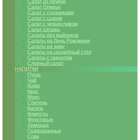
Салат из печени
Салат Оливье
Салат с сухариками
Салат с сыром
Салат с черносливом
Салат Цезарь
Салаты без майонеза
Салаты на День Рождения
Салаты на зиму
Салаты на свадебный стол
Салаты с гранатом
Слоеный салат
НАПИТКИ
Пунш
Чай
Кофе
Квас
Морс
Сбитень
Кисель
Компоты
Фруктовые
Лимонад
Газированные
Соки