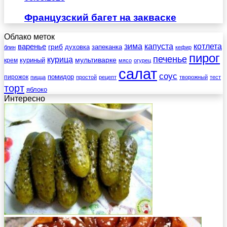
Французский багет на закваске
Облако меток
зима
котлета
варенье
капуста
гриб
духовка
запеканка
блин
кефир
пирог
печенье
курица
мультиварке
куриный
крем
мясо
огурец
салат
соус
помидор
пирожок
пицца
простой
рецепт
творожный
тест
торт
яблоко
Интересно