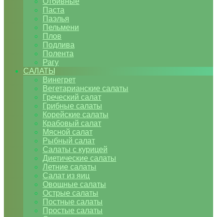
Отбивные
Паста
Паэлья
Пельмени
Плов
Подлива
Полента
Рагу
САЛАТЫ
Винегрет
Вегетарианские салаты
Греческий салат
Грибные салаты
Корейские салаты
Крабовый салат
Мясной салат
Рыбный салат
Салаты с курицей
Диетические салаты
Летние салаты
Салат из яиц
Овощные салаты
Острые салаты
Постные салаты
Простые салаты