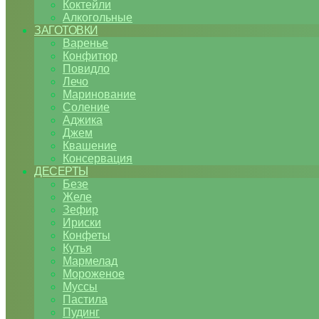
Коктейли
Алкогольные
ЗАГОТОВКИ
Варенье
Конфитюр
Повидло
Лечо
Маринование
Соление
Аджика
Джем
Квашение
Консервация
ДЕСЕРТЫ
Безе
Желе
Зефир
Ириски
Конфеты
Кутья
Мармелад
Мороженое
Муссы
Пастила
Пудинг