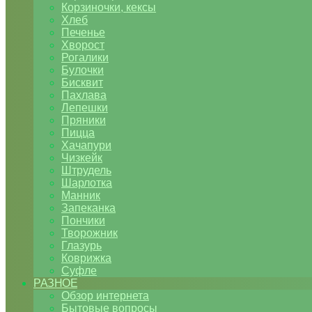
Корзиночки, кексы
Хлеб
Печенье
Хворост
Рогалики
Булочки
Бисквит
Пахлава
Лепешки
Пряники
Пицца
Хачапури
Чизкейк
Штрудель
Шарлотка
Манник
Запеканка
Пончики
Творожник
Глазурь
Коврижка
Суфле
РАЗНОЕ
Обзор интернета
Бытовые вопросы