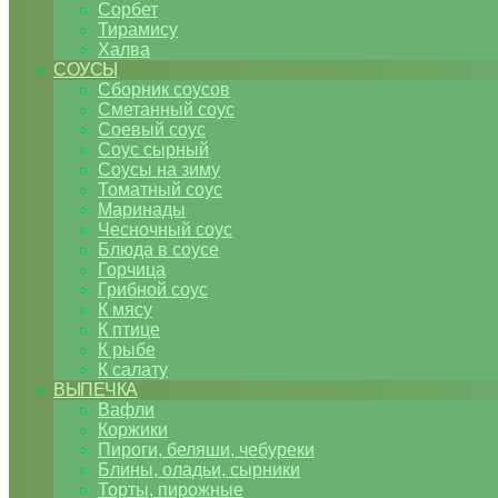
Сорбет
Тирамису
Халва
СОУСЫ
Сборник соусов
Сметанный соус
Соевый соус
Соус сырный
Соусы на зиму
Томатный соус
Маринады
Чесночный соус
Блюда в соусе
Горчица
Грибной соус
К мясу
К птице
К рыбе
К салату
ВЫПЕЧКА
Вафли
Коржики
Пироги, беляши, чебуреки
Блины, оладьи, сырники
Торты, пирожные