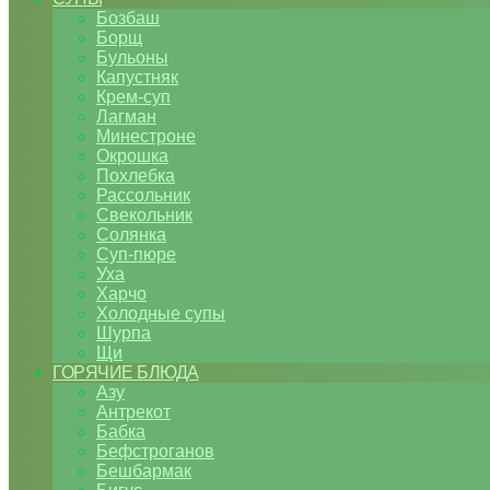
Бозбаш
Борщ
Бульоны
Капустняк
Крем-суп
Лагман
Минестроне
Окрошка
Похлебка
Рассольник
Свекольник
Солянка
Суп-пюре
Уха
Харчо
Холодные супы
Шурпа
Щи
ГОРЯЧИЕ БЛЮДА
Азу
Антрекот
Бабка
Бефстроганов
Бешбармак