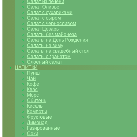
Салат из печени
Салат Оливье
Салат с сухариками
Салат с сыром
Салат с черносливом
Салат Цезарь
Салаты без майонеза
Салаты на День Рождения
Салаты на зиму
Салаты на свадебный стол
Салаты с гранатом
Слоеный салат
НАПИТКИ
Пунш
Чай
Кофе
Квас
Морс
Сбитень
Кисель
Компоты
Фруктовые
Лимонад
Газированные
Соки