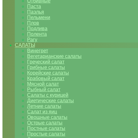
Отбивные
Паста
Паэлья
Пельмени
Плов
Подлива
Полента
Рагу
САЛАТЫ
Винегрет
Вегетарианские салаты
Греческий салат
Грибные салаты
Корейские салаты
Крабовый салат
Мясной салат
Рыбный салат
Салаты с курицей
Диетические салаты
Летние салаты
Салат из яиц
Овощные салаты
Острые салаты
Постные салаты
Простые салаты