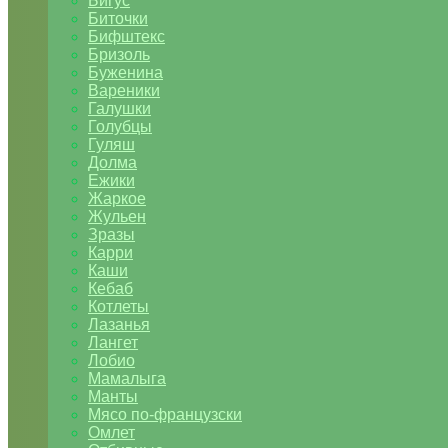
Бигус
Биточки
Бифштекс
Бризоль
Буженина
Вареники
Галушки
Голубцы
Гуляш
Долма
Ежики
Жаркое
Жульен
Зразы
Карри
Каши
Кебаб
Котлеты
Лазанья
Лангет
Лобио
Мамалыга
Манты
Мясо по-французски
Омлет