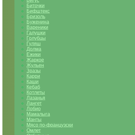
Бигус
Биточки
Бифштекс
Бризоль
Буженина
Вареники
Галушки
Голубцы
Гуляш
Долма
Ежики
Жаркое
Жульен
Зразы
Карри
Каши
Кебаб
Котлеты
Лазанья
Лангет
Лобио
Мамалыга
Манты
Мясо по-французски
Омлет