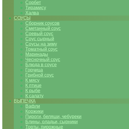
Сорбет
Тирамису
Халва
СОУСЫ
Сборник соусов
Сметанный соус
Соевый соус
Соус сырный
Соусы на зиму
Томатный соус
Маринады
Чесночный соус
Блюда в соусе
Горчица
Грибной соус
К мясу
К птице
К рыбе
К салату
ВЫПЕЧКА
Вафли
Коржики
Пироги, беляши, чебуреки
Блины, оладьи, сырники
Торты, пирожные