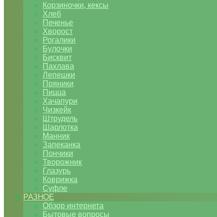
Корзиночки, кексы
Хлеб
Печенье
Хворост
Рогалики
Булочки
Бисквит
Пахлава
Лепешки
Пряники
Пицца
Хачапури
Чизкейк
Штрудель
Шарлотка
Манник
Запеканка
Пончики
Творожник
Глазурь
Коврижка
Суфле
РАЗНОЕ
Обзор интернета
Бытовые вопросы