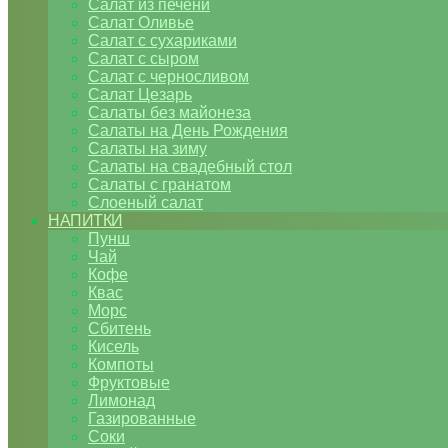
Салат из печени
Салат Оливье
Салат с сухариками
Салат с сыром
Салат с черносливом
Салат Цезарь
Салаты без майонеза
Салаты на День Рождения
Салаты на зиму
Салаты на свадебный стол
Салаты с гранатом
Слоеный салат
НАПИТКИ
Пунш
Чай
Кофе
Квас
Морс
Сбитень
Кисель
Компоты
Фруктовые
Лимонад
Газированные
Соки