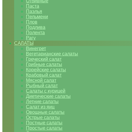
Отбивные
Паста
Паэлья
Пельмени
Плов
Подлива
Полента
Рагу
САЛАТЫ
Винегрет
Вегетарианские салаты
Греческий салат
Грибные салаты
Корейские салаты
Крабовый салат
Мясной салат
Рыбный салат
Салаты с курицей
Диетические салаты
Летние салаты
Салат из яиц
Овощные салаты
Острые салаты
Постные салаты
Простые салаты