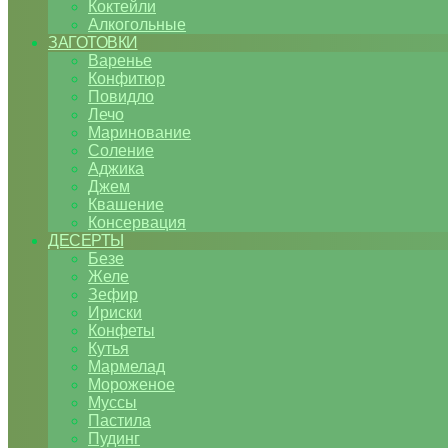
Коктейли
Алкогольные
ЗАГОТОВКИ
Варенье
Конфитюр
Повидло
Лечо
Маринование
Соление
Аджика
Джем
Квашение
Консервация
ДЕСЕРТЫ
Безе
Желе
Зефир
Ириски
Конфеты
Кутья
Мармелад
Мороженое
Муссы
Пастила
Пудинг