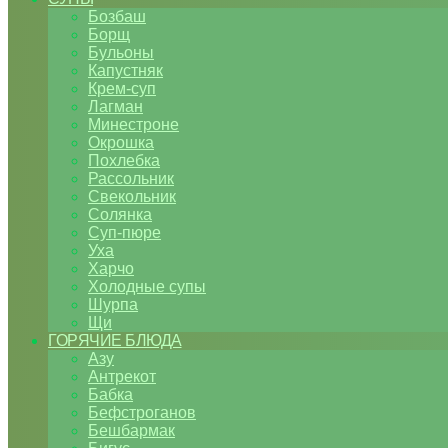
Бозбаш
Борщ
Бульоны
Капустняк
Крем-суп
Лагман
Минестроне
Окрошка
Похлебка
Рассольник
Свекольник
Солянка
Суп-пюре
Уха
Харчо
Холодные супы
Шурпа
Щи
ГОРЯЧИЕ БЛЮДА
Азу
Антрекот
Бабка
Бефстроганов
Бешбармак