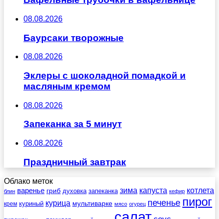
08.08.2026
Баурсаки творожные
08.08.2026
Эклеры с шоколадной помадкой и
масляным кремом
08.08.2026
Запеканка за 5 минут
08.08.2026
Праздничный завтрак
Облако меток
зима
котлета
варенье
капуста
гриб
духовка
запеканка
блин
кефир
пирог
печенье
курица
мультиварке
куриный
крем
мясо
огурец
салат
соус