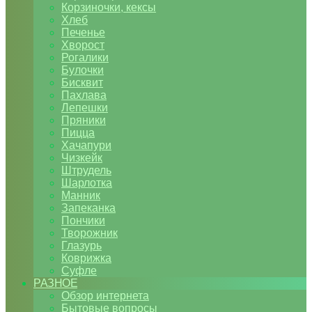
Корзиночки, кексы
Хлеб
Печенье
Хворост
Рогалики
Булочки
Бисквит
Пахлава
Лепешки
Пряники
Пицца
Хачапури
Чизкейк
Штрудель
Шарлотка
Манник
Запеканка
Пончики
Творожник
Глазурь
Коврижка
Суфле
РАЗНОЕ
Обзор интернета
Бытовые вопросы