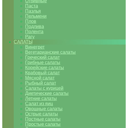
Отбивные
Паста
Паэлья
Пельмени
Плов
Подлива
Полента
Рагу
САЛАТЫ
Винегрет
Вегетарианские салаты
Греческий салат
Грибные салаты
Корейские салаты
Крабовый салат
Мясной салат
Рыбный салат
Салаты с курицей
Диетические салаты
Летние салаты
Салат из яиц
Овощные салаты
Острые салаты
Постные салаты
Простые салаты