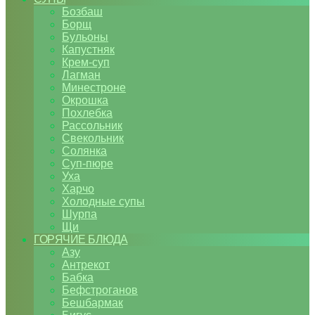
Бозбаш
Борщ
Бульоны
Капустняк
Крем-суп
Лагман
Минестроне
Окрошка
Похлебка
Рассольник
Свекольник
Солянка
Суп-пюре
Уха
Харчо
Холодные супы
Шурпа
Щи
ГОРЯЧИЕ БЛЮДА
Азу
Антрекот
Бабка
Бефстроганов
Бешбармак