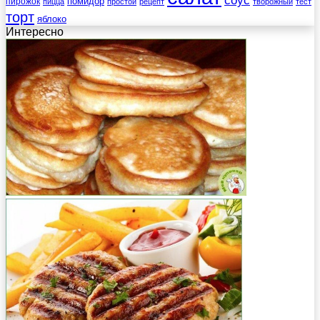
помидор
пирожок
пицца
простой
рецепт
творожный
тест
торт
яблоко
Интересно