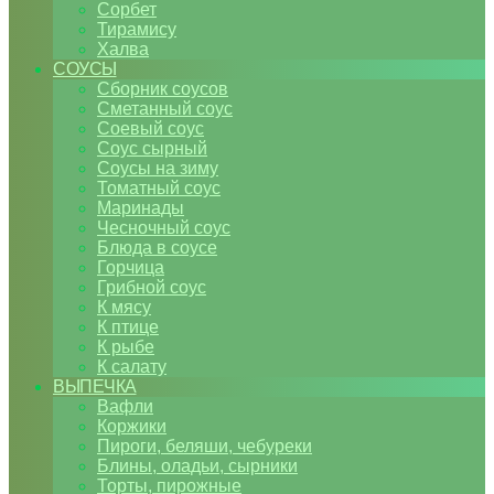
Сорбет
Тирамису
Халва
СОУСЫ
Сборник соусов
Сметанный соус
Соевый соус
Соус сырный
Соусы на зиму
Томатный соус
Маринады
Чесночный соус
Блюда в соусе
Горчица
Грибной соус
К мясу
К птице
К рыбе
К салату
ВЫПЕЧКА
Вафли
Коржики
Пироги, беляши, чебуреки
Блины, оладьи, сырники
Торты, пирожные