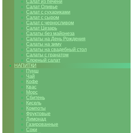
Салат из печени
Салат Оливье
Салат с сухариками
Салат с сыром
Салат с черносливом
Салат Цезарь
Салаты без майонеза
Салаты на День Рождения
Салаты на зиму
Салаты на свадебный стол
Салаты с гранатом
Слоеный салат
НАПИТКИ
Пунш
Чай
Кофе
Квас
Морс
Сбитень
Кисель
Компоты
Фруктовые
Лимонад
Газированные
Соки