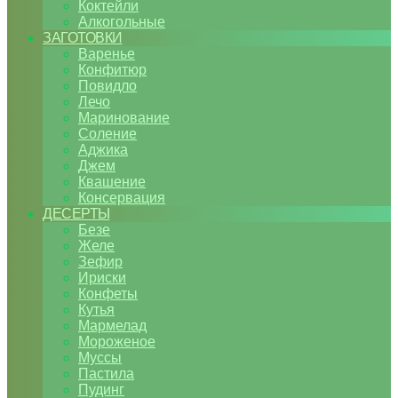
Коктейли
Алкогольные
ЗАГОТОВКИ
Варенье
Конфитюр
Повидло
Лечо
Маринование
Соление
Аджика
Джем
Квашение
Консервация
ДЕСЕРТЫ
Безе
Желе
Зефир
Ириски
Конфеты
Кутья
Мармелад
Мороженое
Муссы
Пастила
Пудинг