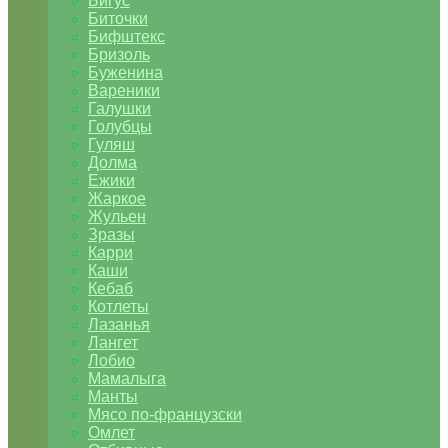
Бигус
Биточки
Бифштекс
Бризоль
Буженина
Вареники
Галушки
Голубцы
Гуляш
Долма
Ежики
Жаркое
Жульен
Зразы
Карри
Каши
Кебаб
Котлеты
Лазанья
Лангет
Лобио
Мамалыга
Манты
Мясо по-французски
Омлет