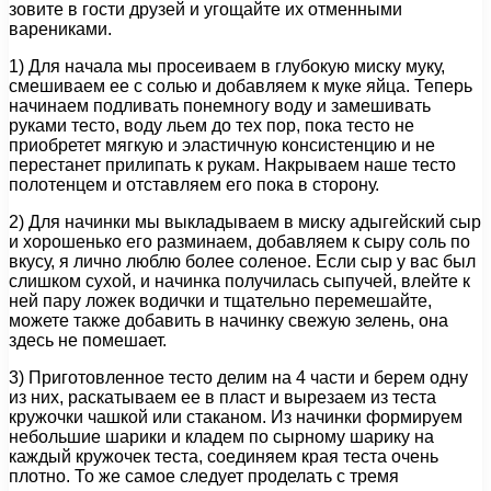
зовите в гости друзей и угощайте их отменными
варениками.
1) Для начала мы просеиваем в глубокую миску муку,
смешиваем ее с солью и добавляем к муке яйца. Теперь
начинаем подливать понемногу воду и замешивать
руками тесто, воду льем до тех пор, пока тесто не
приобретет мягкую и эластичную консистенцию и не
перестанет прилипать к рукам. Накрываем наше тесто
полотенцем и отставляем его пока в сторону.
2) Для начинки мы выкладываем в миску адыгейский сыр
и хорошенько его разминаем, добавляем к сыру соль по
вкусу, я лично люблю более соленое. Если сыр у вас был
слишком сухой, и начинка получилась сыпучей, влейте к
ней пару ложек водички и тщательно перемешайте,
можете также добавить в начинку свежую зелень, она
здесь не помешает.
3) Приготовленное тесто делим на 4 части и берем одну
из них, раскатываем ее в пласт и вырезаем из теста
кружочки чашкой или стаканом. Из начинки формируем
небольшие шарики и кладем по сырному шарику на
каждый кружочек теста, соединяем края теста очень
плотно. То же самое следует проделать с тремя