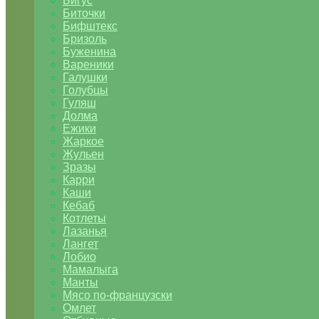
Бигус
Биточки
Бифштекс
Бризоль
Буженина
Вареники
Галушки
Голубцы
Гуляш
Долма
Ежики
Жаркое
Жульен
Зразы
Карри
Каши
Кебаб
Котлеты
Лазанья
Лангет
Лобио
Мамалыга
Манты
Мясо по-французски
Омлет