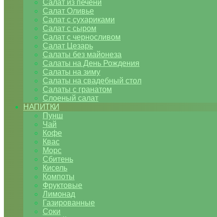
Салат из печени
Салат Оливье
Салат с сухариками
Салат с сыром
Салат с черносливом
Салат Цезарь
Салаты без майонеза
Салаты на День Рождения
Салаты на зиму
Салаты на свадебный стол
Салаты с гранатом
Слоеный салат
НАПИТКИ
Пунш
Чай
Кофе
Квас
Морс
Сбитень
Кисель
Компоты
Фруктовые
Лимонад
Газированные
Соки