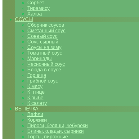
Сорбет
Тирамису
Халва
СОУСЫ
Сборник соусов
Сметанный соус
Соевый соус
Соус сырный
Соусы на зиму
Томатный соус
Маринады
Чесночный соус
Блюда в соусе
Горчица
Грибной соус
К мясу
К птице
К рыбе
К салату
ВЫПЕЧКА
Вафли
Коржики
Пироги, беляши, чебуреки
Блины, оладьи, сырники
Торты, пирожные