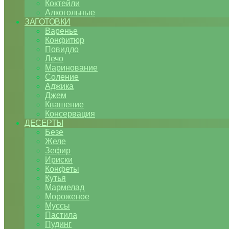
Коктейли
Алкогольные
ЗАГОТОВКИ
Варенье
Конфитюр
Повидло
Лечо
Маринование
Соление
Аджика
Джем
Квашение
Консервация
ДЕСЕРТЫ
Безе
Желе
Зефир
Ириски
Конфеты
Кутья
Мармелад
Мороженое
Муссы
Пастила
Пудинг