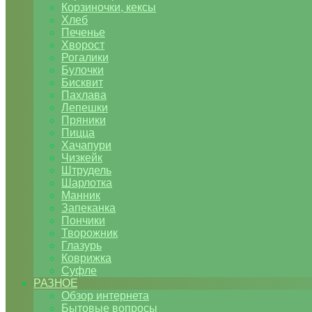
Корзиночки, кексы
Хлеб
Печенье
Хворост
Рогалики
Булочки
Бисквит
Пахлава
Лепешки
Пряники
Пицца
Хачапури
Чизкейк
Штрудель
Шарлотка
Манник
Запеканка
Пончики
Творожник
Глазурь
Коврижка
Суфле
РАЗНОЕ
Обзор интернета
Бытовые вопросы