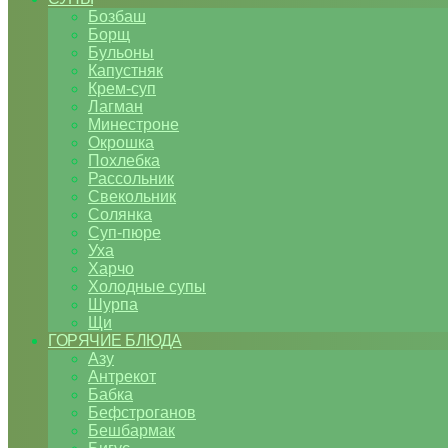
Бозбаш
Борщ
Бульоны
Капустняк
Крем-суп
Лагман
Минестроне
Окрошка
Похлебка
Рассольник
Свекольник
Солянка
Суп-пюре
Уха
Харчо
Холодные супы
Шурпа
Щи
ГОРЯЧИЕ БЛЮДА
Азу
Антрекот
Бабка
Бефстроганов
Бешбармак