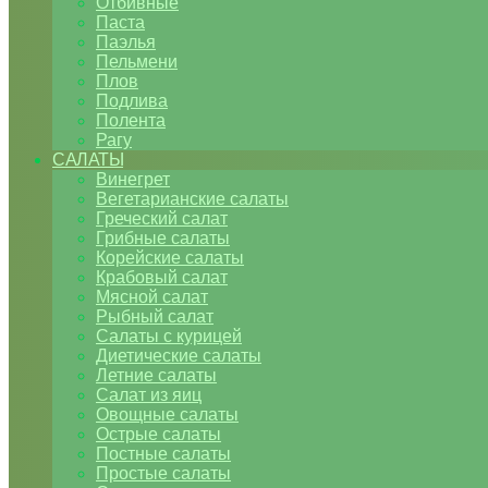
Отбивные
Паста
Паэлья
Пельмени
Плов
Подлива
Полента
Рагу
САЛАТЫ
Винегрет
Вегетарианские салаты
Греческий салат
Грибные салаты
Корейские салаты
Крабовый салат
Мясной салат
Рыбный салат
Салаты с курицей
Диетические салаты
Летние салаты
Салат из яиц
Овощные салаты
Острые салаты
Постные салаты
Простые салаты