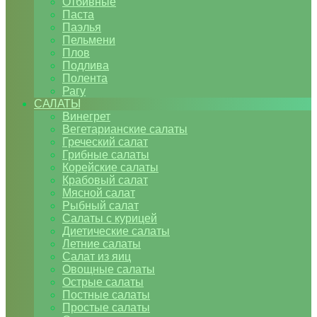
Отбивные
Паста
Паэлья
Пельмени
Плов
Подлива
Полента
Рагу
САЛАТЫ
Винегрет
Вегетарианские салаты
Греческий салат
Грибные салаты
Корейские салаты
Крабовый салат
Мясной салат
Рыбный салат
Салаты с курицей
Диетические салаты
Летние салаты
Салат из яиц
Овощные салаты
Острые салаты
Постные салаты
Простые салаты