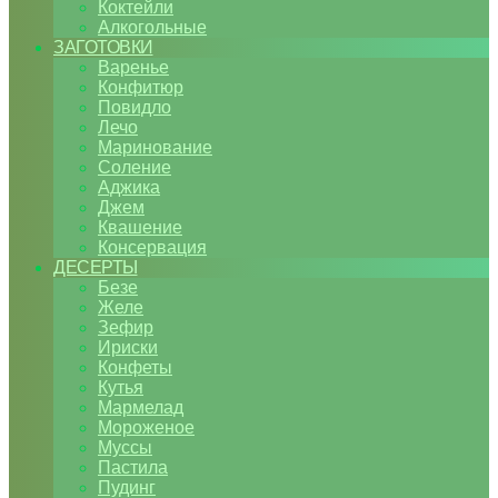
Коктейли
Алкогольные
ЗАГОТОВКИ
Варенье
Конфитюр
Повидло
Лечо
Маринование
Соление
Аджика
Джем
Квашение
Консервация
ДЕСЕРТЫ
Безе
Желе
Зефир
Ириски
Конфеты
Кутья
Мармелад
Мороженое
Муссы
Пастила
Пудинг