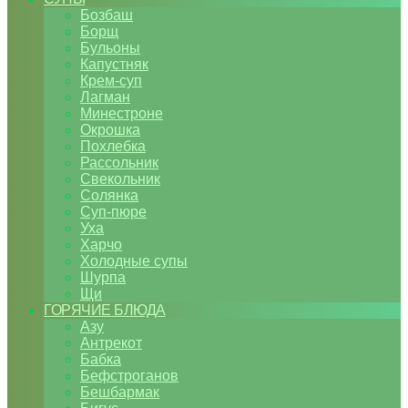
Бозбаш
Борщ
Бульоны
Капустняк
Крем-суп
Лагман
Минестроне
Окрошка
Похлебка
Рассольник
Свекольник
Солянка
Суп-пюре
Уха
Харчо
Холодные супы
Шурпа
Щи
ГОРЯЧИЕ БЛЮДА
Азу
Антрекот
Бабка
Бефстроганов
Бешбармак