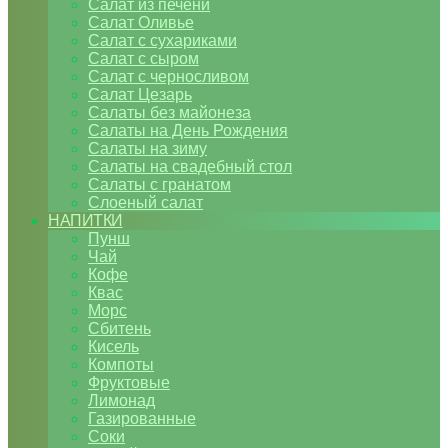
Салат из печени
Салат Оливье
Салат с сухариками
Салат с сыром
Салат с черносливом
Салат Цезарь
Салаты без майонеза
Салаты на День Рождения
Салаты на зиму
Салаты на свадебный стол
Салаты с гранатом
Слоеный салат
НАПИТКИ
Пунш
Чай
Кофе
Квас
Морс
Сбитень
Кисель
Компоты
Фруктовые
Лимонад
Газированные
Соки