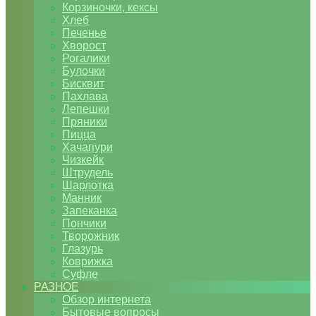
Корзиночки, кексы
Хлеб
Печенье
Хворост
Рогалики
Булочки
Бисквит
Пахлава
Лепешки
Пряники
Пицца
Хачапури
Чизкейк
Штрудель
Шарлотка
Манник
Запеканка
Пончики
Творожник
Глазурь
Коврижка
Суфле
РАЗНОЕ
Обзор интернета
Бытовые вопросы