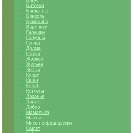
Бигус
Биточки
Бифштекс
Бризоль
Буженина
Вареники
Галушки
Голубцы
Гуляш
Долма
Ежики
Жаркое
Жульен
Зразы
Карри
Каши
Кебаб
Котлеты
Лазанья
Лангет
Лобио
Мамалыга
Манты
Мясо по-французски
Омлет