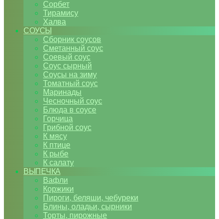
Сорбет
Тирамису
Халва
СОУСЫ
Сборник соусов
Сметанный соус
Соевый соус
Соус сырный
Соусы на зиму
Томатный соус
Маринады
Чесночный соус
Блюда в соусе
Горчица
Грибной соус
К мясу
К птице
К рыбе
К салату
ВЫПЕЧКА
Вафли
Коржики
Пироги, беляши, чебуреки
Блины, оладьи, сырники
Торты, пирожные