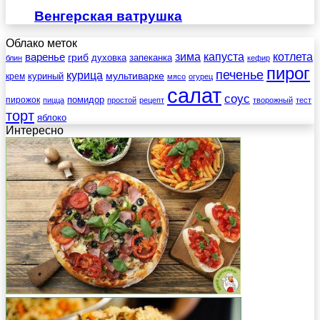
Венгерская ватрушка
Облако меток
зима
котлета
варенье
капуста
гриб
духовка
запеканка
блин
кефир
пирог
печенье
курица
мультиварке
куриный
крем
мясо
огурец
салат
соус
помидор
пирожок
пицца
простой
рецепт
творожный
тест
торт
яблоко
Интересно