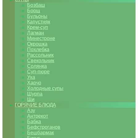
Бозбаш
Борщ
Бульоны
Капустняк
Крем-суп
Лагман
Минестроне
Окрошка
Похлебка
Рассольник
Свекольник
Солянка
Суп-пюре
Уха
Харчо
Холодные супы
Шурпа
Щи
ГОРЯЧИЕ БЛЮДА
Азу
Антрекот
Бабка
Бефстроганов
Бешбармак