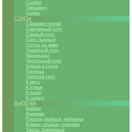
Сорбет
Тирамису
Халва
СОУСЫ
Сборник соусов
Сметанный соус
Соевый соус
Соус сырный
Соусы на зиму
Томатный соус
Маринады
Чесночный соус
Блюда в соусе
Горчица
Грибной соус
К мясу
К птице
К рыбе
К салату
ВЫПЕЧКА
Вафли
Коржики
Пироги, беляши, чебуреки
Блины, оладьи, сырники
Торты, пирожные