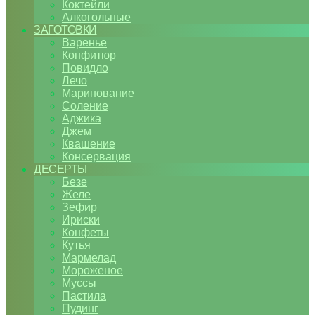
Коктейли
Алкогольные
ЗАГОТОВКИ
Варенье
Конфитюр
Повидло
Лечо
Маринование
Соление
Аджика
Джем
Квашение
Консервация
ДЕСЕРТЫ
Безе
Желе
Зефир
Ириски
Конфеты
Кутья
Мармелад
Мороженое
Муссы
Пастила
Пудинг