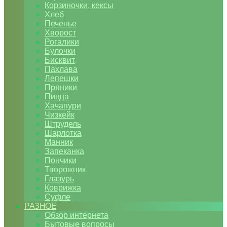
Корзиночки, кексы
Хлеб
Печенье
Хворост
Рогалики
Булочки
Бисквит
Пахлава
Лепешки
Пряники
Пицца
Хачапури
Чизкейк
Штрудель
Шарлотка
Манник
Запеканка
Пончики
Творожник
Глазурь
Коврижка
Суфле
РАЗНОЕ
Обзор интернета
Бытовые вопросы