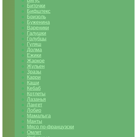
Бигус
Биточки
Бифштекс
Бризоль
Буженина
Вареники
Галушки
Голубцы
Гуляш
Долма
Ежики
Жаркое
Жульен
Зразы
Карри
Каши
Кебаб
Котлеты
Лазанья
Лангет
Лобио
Мамалыга
Манты
Мясо по-французски
Омлет