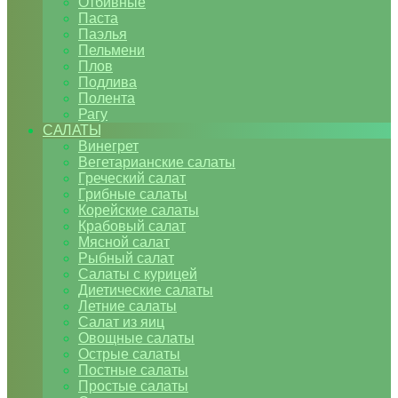
Отбивные
Паста
Паэлья
Пельмени
Плов
Подлива
Полента
Рагу
САЛАТЫ
Винегрет
Вегетарианские салаты
Греческий салат
Грибные салаты
Корейские салаты
Крабовый салат
Мясной салат
Рыбный салат
Салаты с курицей
Диетические салаты
Летние салаты
Салат из яиц
Овощные салаты
Острые салаты
Постные салаты
Простые салаты