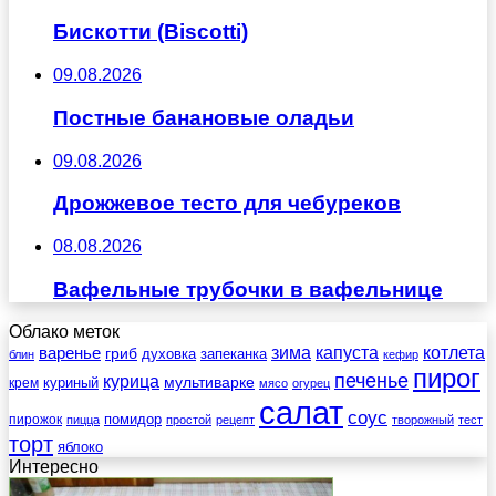
Бискотти (Biscotti)
09.08.2026
Постные банановые оладьи
09.08.2026
Дрожжевое тесто для чебуреков
08.08.2026
Вафельные трубочки в вафельнице
Облако меток
зима
котлета
варенье
капуста
гриб
духовка
запеканка
блин
кефир
пирог
печенье
курица
мультиварке
куриный
крем
мясо
огурец
салат
соус
помидор
пирожок
пицца
простой
рецепт
творожный
тест
торт
яблоко
Интересно