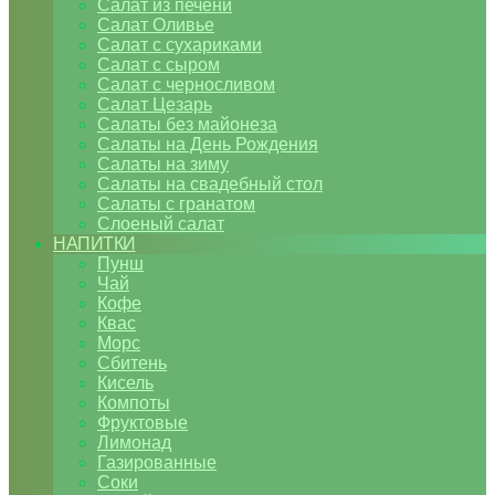
Салат из печени
Салат Оливье
Салат с сухариками
Салат с сыром
Салат с черносливом
Салат Цезарь
Салаты без майонеза
Салаты на День Рождения
Салаты на зиму
Салаты на свадебный стол
Салаты с гранатом
Слоеный салат
НАПИТКИ
Пунш
Чай
Кофе
Квас
Морс
Сбитень
Кисель
Компоты
Фруктовые
Лимонад
Газированные
Соки