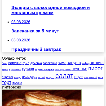
Эклеры с шоколадной помадкой и
масляным кремом
08.08.2026
Запеканка за 5 минут
08.08.2026
Праздничный завтрак
Облако меток
зима
котлета
варенье
капуста
гриб
духовка
запеканка
блин
кефир
пирог
печенье
курица
мультиварке
куриный
крем
мясо
огурец
салат
соус
помидор
пирожок
пицца
простой
рецепт
творожный
тест
торт
яблоко
Интересно