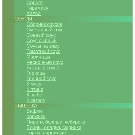
Сорбет
Тирамису
Халва
СОУСЫ
Сборник соусов
Сметанный соус
Соевый соус
Соус сырный
Соусы на зиму
Томатный соус
Маринады
Чесночный соус
Блюда в соусе
Горчица
Грибной соус
К мясу
К птице
К рыбе
К салату
ВЫПЕЧКА
Вафли
Коржики
Пироги, беляши, чебуреки
Блины, оладьи, сырники
Торты, пирожные