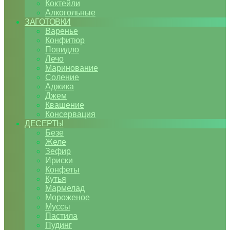
Коктейли
Алкогольные
ЗАГОТОВКИ
Варенье
Конфитюр
Повидло
Лечо
Маринование
Соление
Аджика
Джем
Квашение
Консервация
ДЕСЕРТЫ
Безе
Желе
Зефир
Ириски
Конфеты
Кутья
Мармелад
Мороженое
Муссы
Пастила
Пудинг