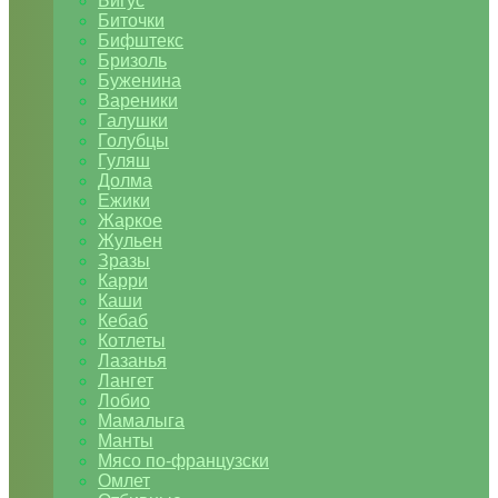
Бигус
Биточки
Бифштекс
Бризоль
Буженина
Вареники
Галушки
Голубцы
Гуляш
Долма
Ежики
Жаркое
Жульен
Зразы
Карри
Каши
Кебаб
Котлеты
Лазанья
Лангет
Лобио
Мамалыга
Манты
Мясо по-французски
Омлет