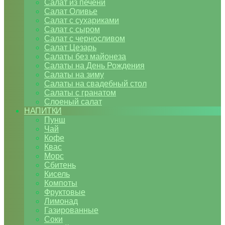
Салат из печени
Салат Оливье
Салат с сухариками
Салат с сыром
Салат с черносливом
Салат Цезарь
Салаты без майонеза
Салаты на День Рождения
Салаты на зиму
Салаты на свадебный стол
Салаты с гранатом
Слоеный салат
НАПИТКИ
Пунш
Чай
Кофе
Квас
Морс
Сбитень
Кисель
Компоты
Фруктовые
Лимонад
Газированные
Соки