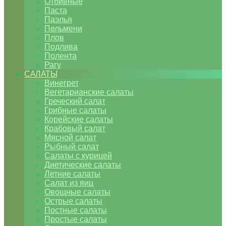
Отбивные
Паста
Паэлья
Пельмени
Плов
Подлива
Полента
Рагу
САЛАТЫ
Винегрет
Вегетарианские салаты
Греческий салат
Грибные салаты
Корейские салаты
Крабовый салат
Мясной салат
Рыбный салат
Салаты с курицей
Диетические салаты
Летние салаты
Салат из яиц
Овощные салаты
Острые салаты
Постные салаты
Простые салаты