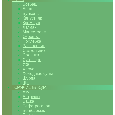
Бозбаш
Борщ
Бульоны
Капустняк
Крем-суп
Лагман
Минестроне
Окрошка
Похлебка
Рассольник
Свекольник
Солянка
Суп-пюре
Уха
Харчо
Холодные супы
Шурпа
Щи
ГОРЯЧИЕ БЛЮДА
Азу
Антрекот
Бабка
Бефстроганов
Бешбармак