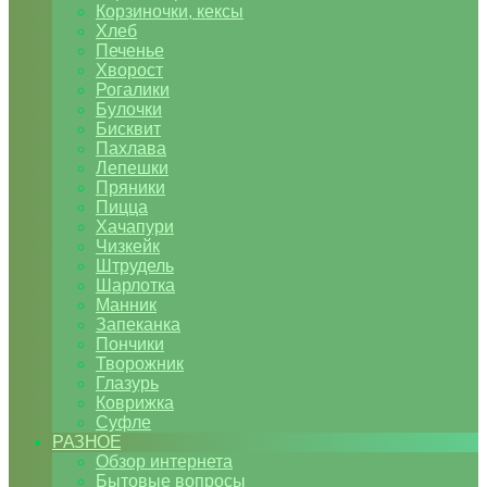
Корзиночки, кексы
Хлеб
Печенье
Хворост
Рогалики
Булочки
Бисквит
Пахлава
Лепешки
Пряники
Пицца
Хачапури
Чизкейк
Штрудель
Шарлотка
Манник
Запеканка
Пончики
Творожник
Глазурь
Коврижка
Суфле
РАЗНОЕ
Обзор интернета
Бытовые вопросы