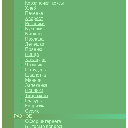
Корзиночки, кексы
Хлеб
Печенье
Хворост
Рогалики
Булочки
Бисквит
Пахлава
Лепешки
Пряники
Пицца
Хачапури
Чизкейк
Штрудель
Шарлотка
Манник
Запеканка
Пончики
Творожник
Глазурь
Коврижка
Суфле
РАЗНОЕ
Обзор интернета
Бытовые вопросы