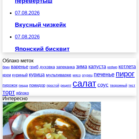
перевертыш
07.08.2026
Вкусный чизкейк
07.08.2026
Японский бисквит
Облако меток
зима
котлета
варенье
капуста
гриб
духовка
запеканка
блин
кефир
пирог
печенье
курица
мультиварке
куриный
крем
мясо
огурец
салат
соус
помидор
пирожок
пицца
простой
рецепт
творожный
тест
торт
яблоко
Интересно