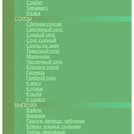
Сорбет
Тирамису
Халва
СОУСЫ
Сборник соусов
Сметанный соус
Соевый соус
Соус сырный
Соусы на зиму
Томатный соус
Маринады
Чесночный соус
Блюда в соусе
Горчица
Грибной соус
К мясу
К птице
К рыбе
К салату
ВЫПЕЧКА
Вафли
Коржики
Пироги, беляши, чебуреки
Блины, оладьи, сырники
Торты, пирожные