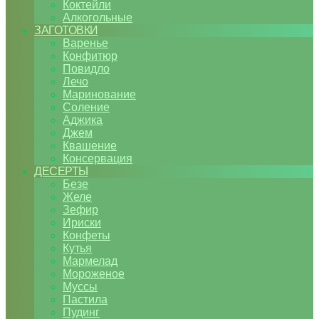
Коктейли
Алкогольные
ЗАГОТОВКИ
Варенье
Конфитюр
Повидло
Лечо
Маринование
Соление
Аджика
Джем
Квашение
Консервация
ДЕСЕРТЫ
Безе
Желе
Зефир
Ириски
Конфеты
Кутья
Мармелад
Мороженое
Муссы
Пастила
Пудинг