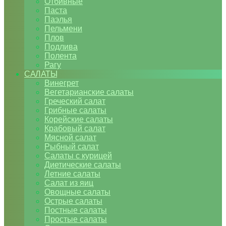
Отбивные
Паста
Паэлья
Пельмени
Плов
Подлива
Полента
Рагу
САЛАТЫ
Винегрет
Вегетарианские салаты
Греческий салат
Грибные салаты
Корейские салаты
Крабовый салат
Мясной салат
Рыбный салат
Салаты с курицей
Диетические салаты
Летние салаты
Салат из яиц
Овощные салаты
Острые салаты
Постные салаты
Простые салаты