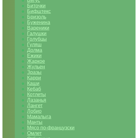
Бигус
Биточки
Бифштекс
Бризоль
Буженина
Вареники
Галушки
Голубцы
Гуляш
Долма
Ежики
Жаркое
Жульен
Зразы
Карри
Каши
Кебаб
Котлеты
Лазанья
Лангет
Лобио
Мамалыга
Манты
Мясо по-французски
Омлет