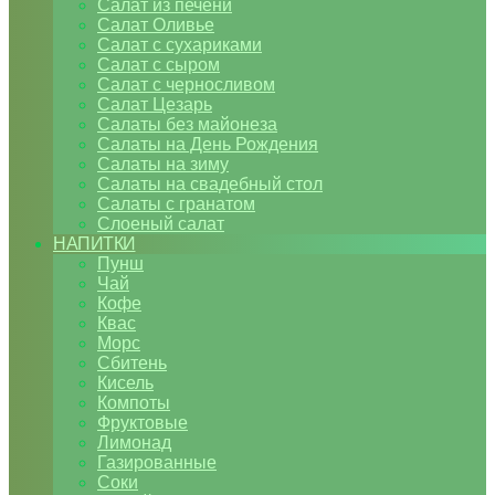
Салат из печени
Салат Оливье
Салат с сухариками
Салат с сыром
Салат с черносливом
Салат Цезарь
Салаты без майонеза
Салаты на День Рождения
Салаты на зиму
Салаты на свадебный стол
Салаты с гранатом
Слоеный салат
НАПИТКИ
Пунш
Чай
Кофе
Квас
Морс
Сбитень
Кисель
Компоты
Фруктовые
Лимонад
Газированные
Соки