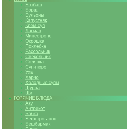
Бозбаш
Борщ
Бульоны
Капустняк
Крем-суп
Лагман
Минестроне
Окрошка
Похлебка
Рассольник
Свекольник
Солянка
Суп-пюре
Уха
Харчо
Холодные супы
Шурпа
Щи
ГОРЯЧИЕ БЛЮДА
Азу
Антрекот
Бабка
Бефстроганов
Бешбармак