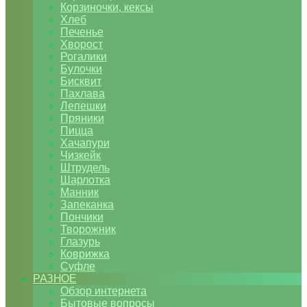
Корзиночки, кексы
Хлеб
Печенье
Хворост
Рогалики
Булочки
Бисквит
Пахлава
Лепешки
Пряники
Пицца
Хачапури
Чизкейк
Штрудель
Шарлотка
Манник
Запеканка
Пончики
Творожник
Глазурь
Коврижка
Суфле
РАЗНОЕ
Обзор интернета
Бытовые вопросы