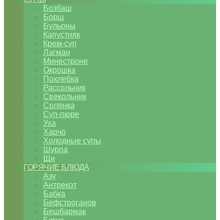
Бозбаш
Борщ
Бульоны
Капустняк
Крем-суп
Лагман
Минестроне
Окрошка
Похлебка
Рассольник
Свекольник
Солянка
Суп-пюре
Уха
Харчо
Холодные супы
Шурпа
Щи
ГОРЯЧИЕ БЛЮДА
Азу
Антрекот
Бабка
Бефстроганов
Бешбармак