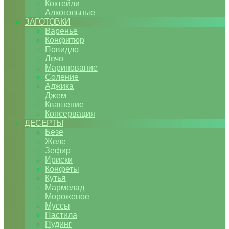
Коктейли
Алкогольные
ЗАГОТОВКИ
Варенье
Конфитюр
Повидло
Лечо
Маринование
Соление
Аджика
Джем
Квашение
Консервация
ДЕСЕРТЫ
Безе
Желе
Зефир
Ириски
Конфеты
Кутья
Мармелад
Мороженое
Муссы
Пастила
Пудинг