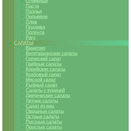
Отбивные
Паста
Паэлья
Пельмени
Плов
Подлива
Полента
Рагу
САЛАТЫ
Винегрет
Вегетарианские салаты
Греческий салат
Грибные салаты
Корейские салаты
Крабовый салат
Мясной салат
Рыбный салат
Салаты с курицей
Диетические салаты
Летние салаты
Салат из яиц
Овощные салаты
Острые салаты
Постные салаты
Простые салаты