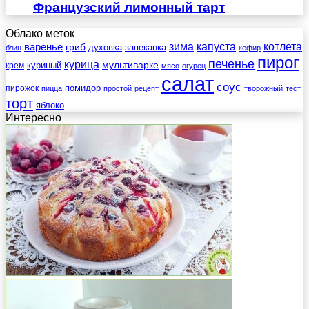
Французский лимонный тарт
Облако меток
зима
котлета
варенье
капуста
гриб
духовка
запеканка
блин
кефир
пирог
печенье
курица
мультиварке
куриный
крем
мясо
огурец
салат
соус
помидор
пирожок
пицца
простой
рецепт
творожный
тест
торт
яблоко
Интересно