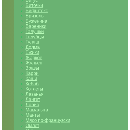
Бигус
Биточки
Бифштекс
Бризоль
Буженина
Вареники
Галушки
Голубцы
Гуляш
Долма
Ежики
Жаркое
Жульен
Зразы
Карри
Каши
Кебаб
Котлеты
Лазанья
Лангет
Лобио
Мамалыга
Манты
Мясо по-французски
Омлет