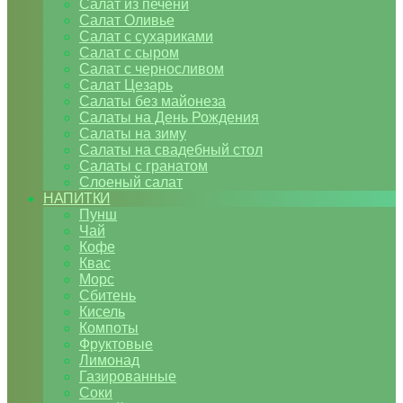
Салат из печени
Салат Оливье
Салат с сухариками
Салат с сыром
Салат с черносливом
Салат Цезарь
Салаты без майонеза
Салаты на День Рождения
Салаты на зиму
Салаты на свадебный стол
Салаты с гранатом
Слоеный салат
НАПИТКИ
Пунш
Чай
Кофе
Квас
Морс
Сбитень
Кисель
Компоты
Фруктовые
Лимонад
Газированные
Соки