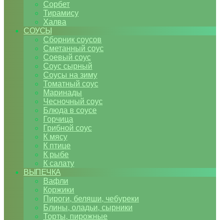
Сорбет
Тирамису
Халва
СОУСЫ
Сборник соусов
Сметанный соус
Соевый соус
Соус сырный
Соусы на зиму
Томатный соус
Маринады
Чесночный соус
Блюда в соусе
Горчица
Грибной соус
К мясу
К птице
К рыбе
К салату
ВЫПЕЧКА
Вафли
Коржики
Пироги, беляши, чебуреки
Блины, оладьи, сырники
Торты, пирожные