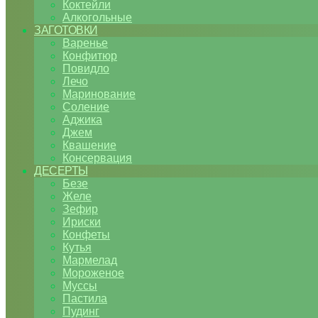
Коктейли
Алкогольные
ЗАГОТОВКИ
Варенье
Конфитюр
Повидло
Лечо
Маринование
Соление
Аджика
Джем
Квашение
Консервация
ДЕСЕРТЫ
Безе
Желе
Зефир
Ириски
Конфеты
Кутья
Мармелад
Мороженое
Муссы
Пастила
Пудинг