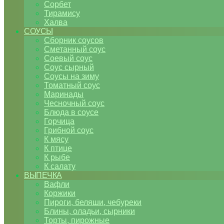
Сорбет
Тирамису
Халва
СОУСЫ
Сборник соусов
Сметанный соус
Соевый соус
Соус сырный
Соусы на зиму
Томатный соус
Маринады
Чесночный соус
Блюда в соусе
Горчица
Грибной соус
К мясу
К птице
К рыбе
К салату
ВЫПЕЧКА
Вафли
Коржики
Пироги, беляши, чебуреки
Блины, оладьи, сырники
Торты, пирожные