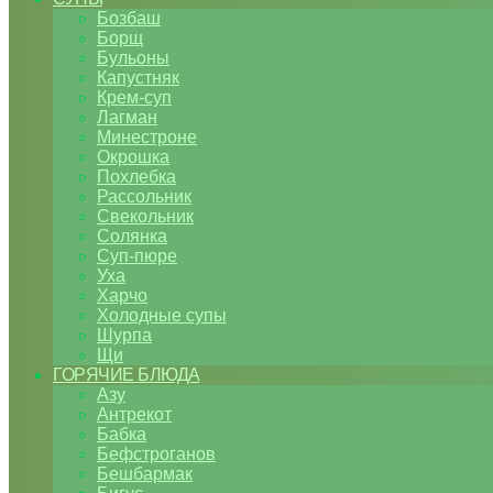
Бозбаш
Борщ
Бульоны
Капустняк
Крем-суп
Лагман
Минестроне
Окрошка
Похлебка
Рассольник
Свекольник
Солянка
Суп-пюре
Уха
Харчо
Холодные супы
Шурпа
Щи
ГОРЯЧИЕ БЛЮДА
Азу
Антрекот
Бабка
Бефстроганов
Бешбармак