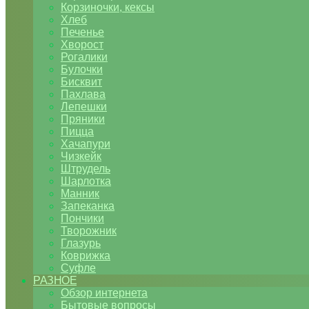
Корзиночки, кексы
Хлеб
Печенье
Хворост
Рогалики
Булочки
Бисквит
Пахлава
Лепешки
Пряники
Пицца
Хачапури
Чизкейк
Штрудель
Шарлотка
Манник
Запеканка
Пончики
Творожник
Глазурь
Коврижка
Суфле
РАЗНОЕ
Обзор интернета
Бытовые вопросы