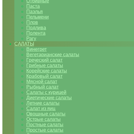
Отбивные
Паста
Паэлья
Пельмени
Плов
Подлива
Полента
Рагу
САЛАТЫ
Винегрет
Вегетарианские салаты
Греческий салат
Грибные салаты
Корейские салаты
Крабовый салат
Мясной салат
Рыбный салат
Салаты с курицей
Диетические салаты
Летние салаты
Салат из яиц
Овощные салаты
Острые салаты
Постные салаты
Простые салаты