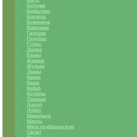
Бигус
Биточки
Бифштекс
Бризоль
Буженина
Вареники
Галушки
Голубцы
Гуляш
Долма
Ежики
Жаркое
Жульен
Зразы
Карри
Каши
Кебаб
Котлеты
Лазанья
Лангет
Лобио
Мамалыга
Манты
Мясо по-французски
Омлет