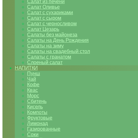
Салат из печени
Салат Оливье
Салат с сухариками
Салат с сыром
Салат с черносливом
Салат Цезарь
Салаты без майонеза
Салаты на День Рождения
Салаты на зиму
Салаты на свадебный стол
Салаты с гранатом
Слоеный салат
НАПИТКИ
Пунш
Чай
Кофе
Квас
Морс
Сбитень
Кисель
Компоты
Фруктовые
Лимонад
Газированные
Соки