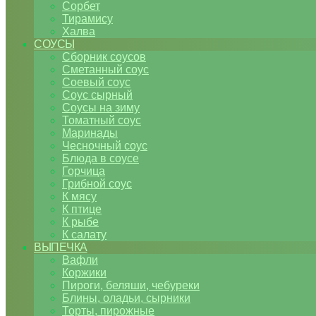
Сорбет
Тирамису
Халва
СОУСЫ
Сборник соусов
Сметанный соус
Соевый соус
Соус сырный
Соусы на зиму
Томатный соус
Маринады
Чесночный соус
Блюда в соусе
Горчица
Грибной соус
К мясу
К птице
К рыбе
К салату
ВЫПЕЧКА
Вафли
Коржики
Пироги, беляши, чебуреки
Блины, оладьи, сырники
Торты, пирожные