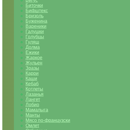
Бигус
Биточки
Бифштекс
Бризоль
Буженина
Вареники
Галушки
Голубцы
Гуляш
Долма
Ежики
Жаркое
Жульен
Зразы
Карри
Каши
Кебаб
Котлеты
Лазанья
Лангет
Лобио
Мамалыга
Манты
Мясо по-французски
Омлет