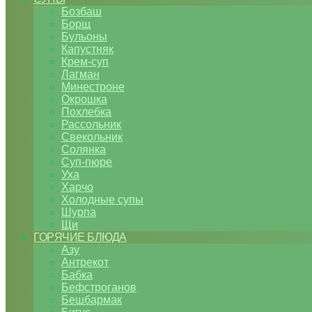
Бозбаш
Борщ
Бульоны
Капустняк
Крем-суп
Лагман
Минестроне
Окрошка
Похлебка
Рассольник
Свекольник
Солянка
Суп-пюре
Уха
Харчо
Холодные супы
Шурпа
Щи
ГОРЯЧИЕ БЛЮДА
Азу
Антрекот
Бабка
Бефстроганов
Бешбармак