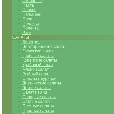
Отбивные
Паста
Паэлья
Пельмени
Плов
Подлива
Полента
Рагу
САЛАТЫ
Винегрет
Вегетарианские салаты
Греческий салат
Грибные салаты
Корейские салаты
Крабовый салат
Мясной салат
Рыбный салат
Салаты с курицей
Диетические салаты
Летние салаты
Салат из яиц
Овощные салаты
Острые салаты
Постные салаты
Простые салаты