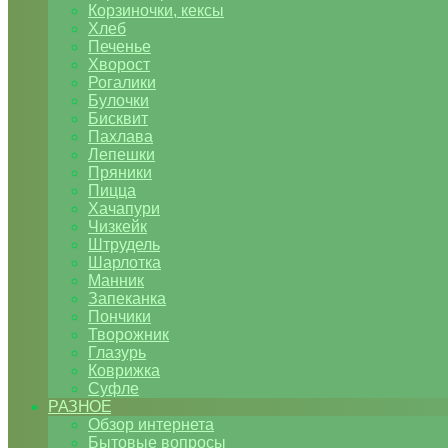
Корзиночки, кексы
Хлеб
Печенье
Хворост
Рогалики
Булочки
Бисквит
Пахлава
Лепешки
Пряники
Пицца
Хачапури
Чизкейк
Штрудель
Шарлотка
Манник
Запеканка
Пончики
Творожник
Глазурь
Коврижка
Суфле
РАЗНОЕ
Обзор интернета
Бытовые вопросы