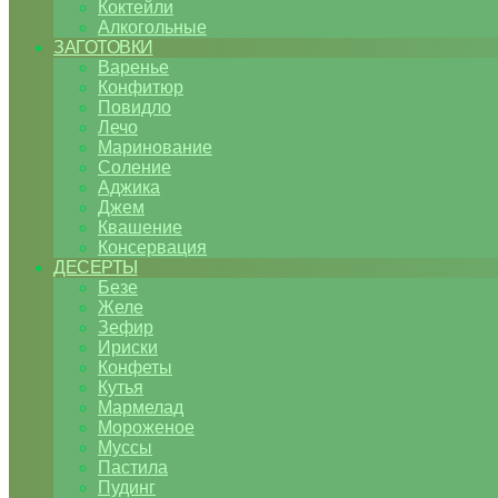
Коктейли
Алкогольные
ЗАГОТОВКИ
Варенье
Конфитюр
Повидло
Лечо
Маринование
Соление
Аджика
Джем
Квашение
Консервация
ДЕСЕРТЫ
Безе
Желе
Зефир
Ириски
Конфеты
Кутья
Мармелад
Мороженое
Муссы
Пастила
Пудинг