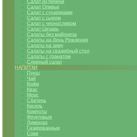
Салат из печени
Салат Оливье
Салат с сухариками
Салат с сыром
Салат с черносливом
Салат Цезарь
Салаты без майонеза
Салаты на День Рождения
Салаты на зиму
Салаты на свадебный стол
Салаты с гранатом
Слоеный салат
НАПИТКИ
Пунш
Чай
Кофе
Квас
Морс
Сбитень
Кисель
Компоты
Фруктовые
Лимонад
Газированные
Соки