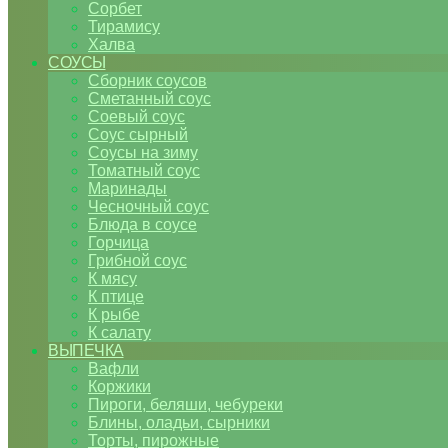
Сорбет
Тирамису
Халва
СОУСЫ
Сборник соусов
Сметанный соус
Соевый соус
Соус сырный
Соусы на зиму
Томатный соус
Маринады
Чесночный соус
Блюда в соусе
Горчица
Грибной соус
К мясу
К птице
К рыбе
К салату
ВЫПЕЧКА
Вафли
Коржики
Пироги, беляши, чебуреки
Блины, оладьи, сырники
Торты, пирожные