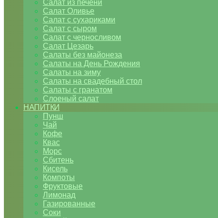
Салат из печени
Салат Оливье
Салат с сухариками
Салат с сыром
Салат с черносливом
Салат Цезарь
Салаты без майонеза
Салаты на День Рождения
Салаты на зиму
Салаты на свадебный стол
Салаты с гранатом
Слоеный салат
НАПИТКИ
Пунш
Чай
Кофе
Квас
Морс
Сбитень
Кисель
Компоты
Фруктовые
Лимонад
Газированные
Соки