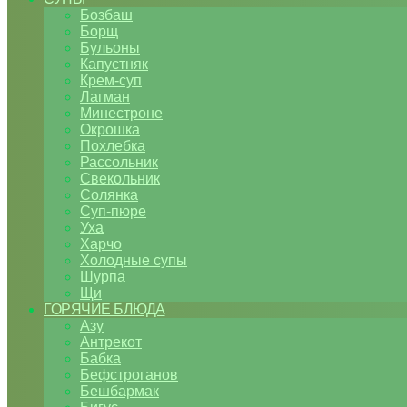
Бозбаш
Борщ
Бульоны
Капустняк
Крем-суп
Лагман
Минестроне
Окрошка
Похлебка
Рассольник
Свекольник
Солянка
Суп-пюре
Уха
Харчо
Холодные супы
Шурпа
Щи
ГОРЯЧИЕ БЛЮДА
Азу
Антрекот
Бабка
Бефстроганов
Бешбармак