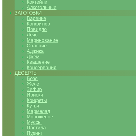
Коктейли
Алкогольные
ЗАГОТОВКИ
Варенье
Конфитюр
Повидло
Лечо
Маринование
Соление
Аджика
Джем
Квашение
Консервация
ДЕСЕРТЫ
Безе
Желе
Зефир
Ириски
Конфеты
Кутья
Мармелад
Мороженое
Муссы
Пастила
Пудинг