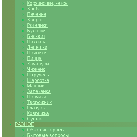
Корзиночки, кексы
Хлеб
Печенье
Хворост
Рогалики
Булочки
Бисквит
Пахлава
Лепешки
Пряники
Пицца
Хачапури
Чизкейк
Штрудель
Шарлотка
Манник
Запеканка
Пончики
Творожник
Глазурь
Коврижка
Суфле
РАЗНОЕ
Обзор интернета
Бытовые вопросы