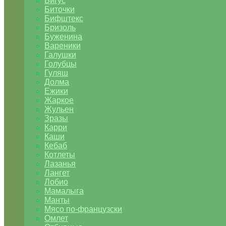
Бигус
Биточки
Бифштекс
Бризоль
Буженина
Вареники
Галушки
Голубцы
Гуляш
Долма
Ежики
Жаркое
Жульен
Зразы
Карри
Каши
Кебаб
Котлеты
Лазанья
Лангет
Лобио
Мамалыга
Манты
Мясо по-французски
Омлет