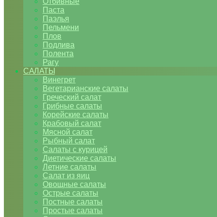
Отбивные
Паста
Паэлья
Пельмени
Плов
Подлива
Полента
Рагу
САЛАТЫ
Винегрет
Вегетарианские салаты
Греческий салат
Грибные салаты
Корейские салаты
Крабовый салат
Мясной салат
Рыбный салат
Салаты с курицей
Диетические салаты
Летние салаты
Салат из яиц
Овощные салаты
Острые салаты
Постные салаты
Простые салаты