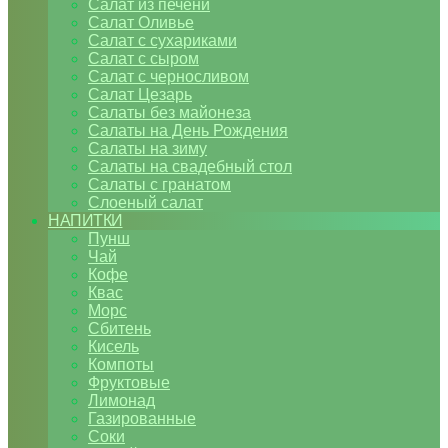
Салат из печени
Салат Оливье
Салат с сухариками
Салат с сыром
Салат с черносливом
Салат Цезарь
Салаты без майонеза
Салаты на День Рождения
Салаты на зиму
Салаты на свадебный стол
Салаты с гранатом
Слоеный салат
НАПИТКИ
Пунш
Чай
Кофе
Квас
Морс
Сбитень
Кисель
Компоты
Фруктовые
Лимонад
Газированные
Соки