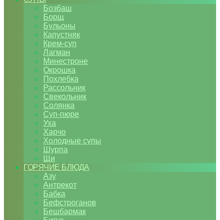
Бозбаш
Борщ
Бульоны
Капустняк
Крем-суп
Лагман
Минестроне
Окрошка
Похлебка
Рассольник
Свекольник
Солянка
Суп-пюре
Уха
Харчо
Холодные супы
Шурпа
Щи
ГОРЯЧИЕ БЛЮДА
Азу
Антрекот
Бабка
Бефстроганов
Бешбармак