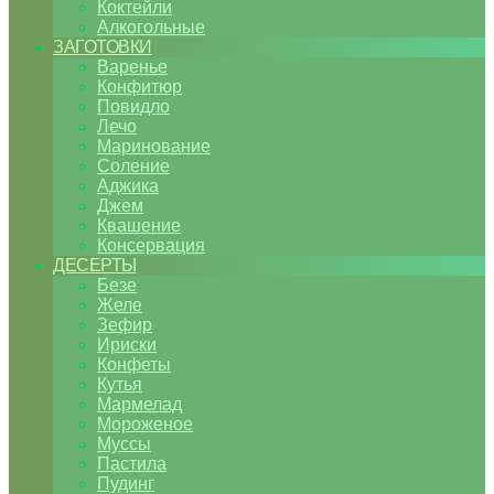
Коктейли
Алкогольные
ЗАГОТОВКИ
Варенье
Конфитюр
Повидло
Лечо
Маринование
Соление
Аджика
Джем
Квашение
Консервация
ДЕСЕРТЫ
Безе
Желе
Зефир
Ириски
Конфеты
Кутья
Мармелад
Мороженое
Муссы
Пастила
Пудинг