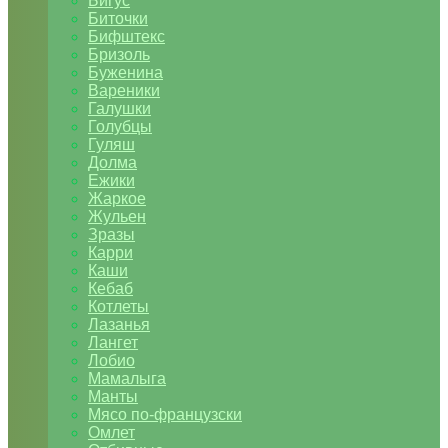
Бигус
Биточки
Бифштекс
Бризоль
Буженина
Вареники
Галушки
Голубцы
Гуляш
Долма
Ежики
Жаркое
Жульен
Зразы
Карри
Каши
Кебаб
Котлеты
Лазанья
Лангет
Лобио
Мамалыга
Манты
Мясо по-французски
Омлет