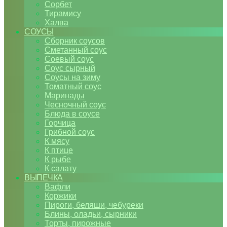
Сорбет
Тирамису
Халва
СОУСЫ
Сборник соусов
Сметанный соус
Соевый соус
Соус сырный
Соусы на зиму
Томатный соус
Маринады
Чесночный соус
Блюда в соусе
Горчица
Грибной соус
К мясу
К птице
К рыбе
К салату
ВЫПЕЧКА
Вафли
Коржики
Пироги, беляши, чебуреки
Блины, оладьи, сырники
Торты, пирожные