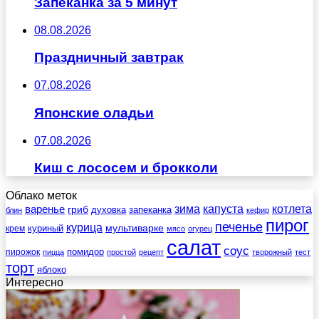
Запеканка за 5 минут
08.08.2026
Праздничный завтрак
07.08.2026
Японские оладьи
07.08.2026
Киш с лососем и брокколи
Облако меток
зима
котлета
варенье
капуста
гриб
духовка
запеканка
блин
кефир
пирог
печенье
курица
мультиварке
куриный
крем
мясо
огурец
салат
соус
помидор
пирожок
пицца
простой
рецепт
творожный
тест
торт
яблоко
Интересно