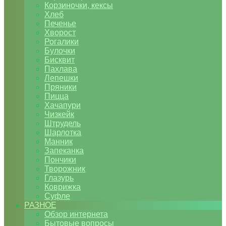
Корзиночки, кексы
Хлеб
Печенье
Хворост
Рогалики
Булочки
Бисквит
Пахлава
Лепешки
Пряники
Пицца
Хачапури
Чизкейк
Штрудель
Шарлотка
Манник
Запеканка
Пончики
Творожник
Глазурь
Коврижка
Суфле
РАЗНОЕ
Обзор интернета
Бытовые вопросы