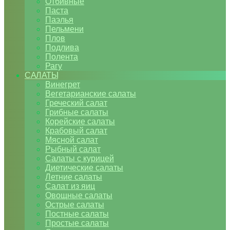
Отбивные
Паста
Паэлья
Пельмени
Плов
Подлива
Полента
Рагу
САЛАТЫ
Винегрет
Вегетарианские салаты
Греческий салат
Грибные салаты
Корейские салаты
Крабовый салат
Мясной салат
Рыбный салат
Салаты с курицей
Диетические салаты
Летние салаты
Салат из яиц
Овощные салаты
Острые салаты
Постные салаты
Простые салаты