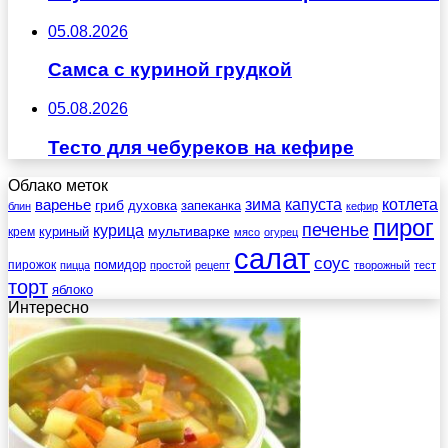
05.08.2026
Самса с куриной грудкой
05.08.2026
Тесто для чебуреков на кефире
Облако меток
зима
котлета
варенье
капуста
гриб
духовка
запеканка
блин
кефир
пирог
печенье
курица
мультиварке
куриный
крем
мясо
огурец
салат
соус
помидор
пирожок
пицца
простой
рецепт
творожный
тест
торт
яблоко
Интересно