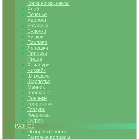
Корзиночки, кексы
Хлеб
Печенье
Хворост
Рогалики
Булочки
Бисквит
Пахлава
Лепешки
Пряники
Пицца
Хачапури
Чизкейк
Штрудель
Шарлотка
Манник
Запеканка
Пончики
Творожник
Глазурь
Коврижка
Суфле
РАЗНОЕ
Обзор интернета
Бытовые вопросы