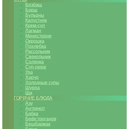
Бозбаш
Борщ
Бульоны
Капустняк
Крем-суп
Лагман
Минестроне
Окрошка
Похлебка
Рассольник
Свекольник
Солянка
Суп-пюре
Уха
Харчо
Холодные супы
Шурпа
Щи
ГОРЯЧИЕ БЛЮДА
Азу
Антрекот
Бабка
Бефстроганов
Бешбармак