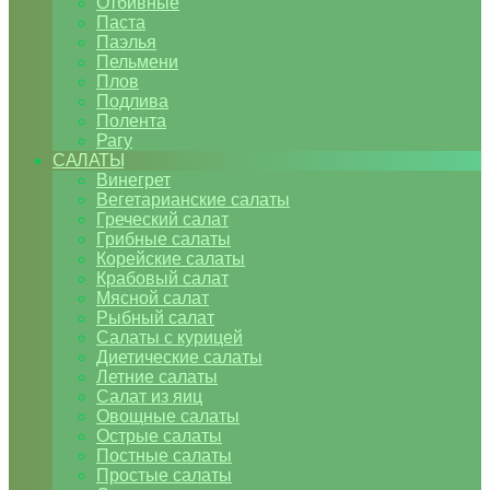
Отбивные
Паста
Паэлья
Пельмени
Плов
Подлива
Полента
Рагу
САЛАТЫ
Винегрет
Вегетарианские салаты
Греческий салат
Грибные салаты
Корейские салаты
Крабовый салат
Мясной салат
Рыбный салат
Салаты с курицей
Диетические салаты
Летние салаты
Салат из яиц
Овощные салаты
Острые салаты
Постные салаты
Простые салаты