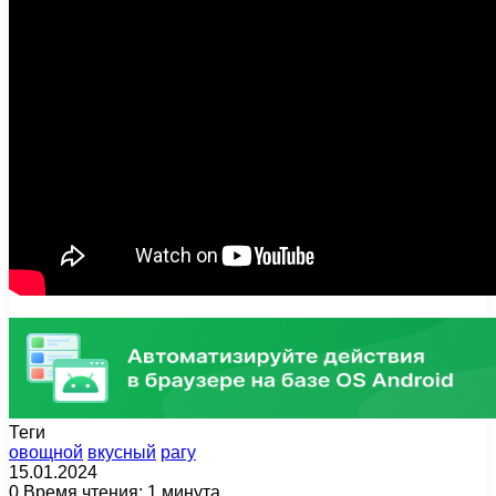
Теги
oвощной
вкусный
рагу
15.01.2024
0
Время чтения: 1 минута