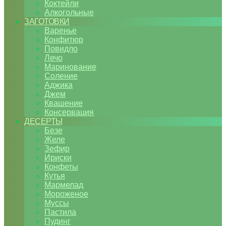
Коктейли
Алкогольные
ЗАГОТОВКИ
Варенье
Конфитюр
Повидло
Лечо
Маринование
Соление
Аджика
Джем
Квашение
Консервация
ДЕСЕРТЫ
Безе
Желе
Зефир
Ириски
Конфеты
Кутья
Мармелад
Мороженое
Муссы
Пастила
Пудинг