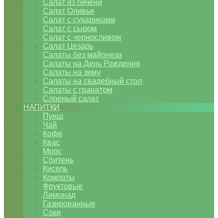
Салат из печени
Салат Оливье
Салат с сухариками
Салат с сыром
Салат с черносливом
Салат Цезарь
Салаты без майонеза
Салаты на День Рождения
Салаты на зиму
Салаты на свадебный стол
Салаты с гранатом
Слоеный салат
НАПИТКИ
Пунш
Чай
Кофе
Квас
Морс
Сбитень
Кисель
Компоты
Фруктовые
Лимонад
Газированные
Соки