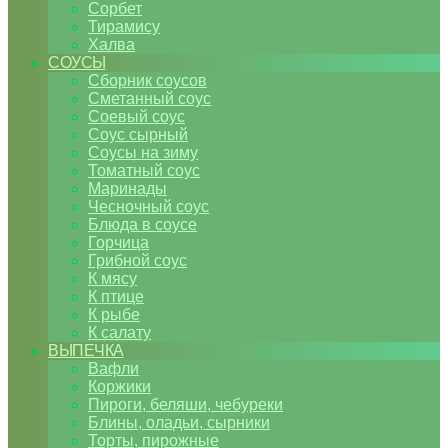
Сорбет
Тирамису
Халва
СОУСЫ
Сборник соусов
Сметанный соус
Соевый соус
Соус сырный
Соусы на зиму
Томатный соус
Маринады
Чесночный соус
Блюда в соусе
Горчица
Грибной соус
К мясу
К птице
К рыбе
К салату
ВЫПЕЧКА
Вафли
Коржики
Пироги, беляши, чебуреки
Блины, оладьи, сырники
Торты, пирожные