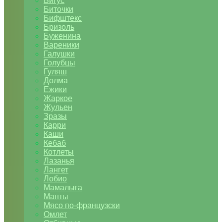
Бигус
Биточки
Бифштекс
Бризоль
Буженина
Вареники
Галушки
Голубцы
Гуляш
Долма
Ежики
Жаркое
Жульен
Зразы
Карри
Каши
Кебаб
Котлеты
Лазанья
Лангет
Лобио
Мамалыга
Манты
Мясо по-французски
Омлет