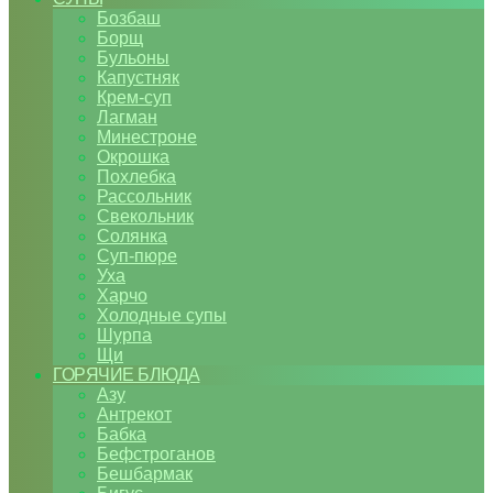
Бозбаш
Борщ
Бульоны
Капустняк
Крем-суп
Лагман
Минестроне
Окрошка
Похлебка
Рассольник
Свекольник
Солянка
Суп-пюре
Уха
Харчо
Холодные супы
Шурпа
Щи
ГОРЯЧИЕ БЛЮДА
Азу
Антрекот
Бабка
Бефстроганов
Бешбармак