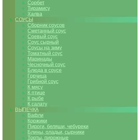
Сорбет
Тирамису
Халва
СОУСЫ
Сборник соусов
Сметанный соус
Соевый соус
Соус сырный
Соусы на зиму
Томатный соус
Маринады
Чесночный соус
Блюда в соусе
Горчица
Грибной соус
К мясу
К птице
К рыбе
К салату
ВЫПЕЧКА
Вафли
Коржики
Пироги, беляши, чебуреки
Блины, оладьи, сырники
Торты, пирожные