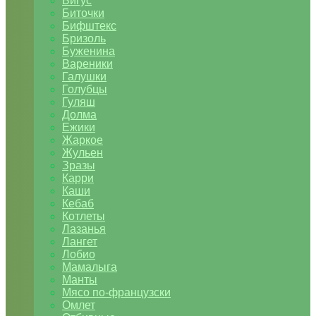
Бигус
Биточки
Бифштекс
Бризоль
Буженина
Вареники
Галушки
Голубцы
Гуляш
Долма
Ежики
Жаркое
Жульен
Зразы
Карри
Каши
Кебаб
Котлеты
Лазанья
Лангет
Лобио
Мамалыга
Манты
Мясо по-французски
Омлет