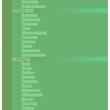
Коктейли
Алкогольные
ЗАГОТОВКИ
Варенье
Конфитюр
Повидло
Лечо
Маринование
Соление
Аджика
Джем
Квашение
Консервация
ДЕСЕРТЫ
Безе
Желе
Зефир
Ириски
Конфеты
Кутья
Мармелад
Мороженое
Муссы
Пастила
Пудинг