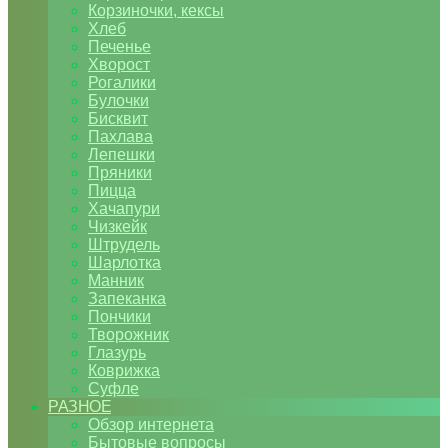
Корзиночки, кексы
Хлеб
Печенье
Хворост
Рогалики
Булочки
Бисквит
Пахлава
Лепешки
Пряники
Пицца
Хачапури
Чизкейк
Штрудель
Шарлотка
Манник
Запеканка
Пончики
Творожник
Глазурь
Коврижка
Суфле
РАЗНОЕ
Обзор интернета
Бытовые вопросы