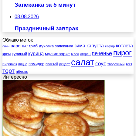
Запеканка за 5 минут
08.08.2026
Праздничный завтрак
Облако меток
зима
котлета
варенье
капуста
гриб
духовка
запеканка
блин
кефир
пирог
печенье
курица
мультиварке
куриный
крем
мясо
огурец
салат
соус
помидор
пирожок
пицца
простой
рецепт
творожный
тест
торт
яблоко
Интересно