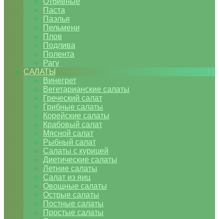
Отбивные
Паста
Паэлья
Пельмени
Плов
Подлива
Полента
Рагу
САЛАТЫ
Винегрет
Вегетарианские салаты
Греческий салат
Грибные салаты
Корейские салаты
Крабовый салат
Мясной салат
Рыбный салат
Салаты с курицей
Диетические салаты
Летние салаты
Салат из яиц
Овощные салаты
Острые салаты
Постные салаты
Простые салаты