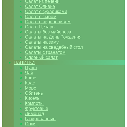
Салат из печени
Салат Оливье
Салат с сухариками
Салат с сыром
Салат с черносливом
Салат Цезарь
Салаты без майонеза
Салаты на День Рождения
Салаты на зиму
Салаты на свадебный стол
Салаты с гранатом
Слоеный салат
НАПИТКИ
Пунш
Чай
Кофе
Квас
Морс
Сбитень
Кисель
Компоты
Фруктовые
Лимонад
Газированные
Соки