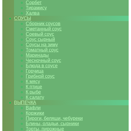
Сорбет
Тирамису
Халва
СОУСЫ
Сборник соусов
Сметанный соус
Соевый соус
Соус сырный
Соусы на зиму
Томатный соус
Маринады
Чесночный соус
Блюда в соусе
Горчица
Грибной соус
К мясу
К птице
К рыбе
К салату
ВЫПЕЧКА
Вафли
Коржики
Пироги, беляши, чебуреки
Блины, оладьи, сырники
Торты, пирожные