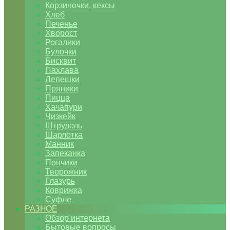
Корзиночки, кексы
Хлеб
Печенье
Хворост
Рогалики
Булочки
Бисквит
Пахлава
Лепешки
Пряники
Пицца
Хачапури
Чизкейк
Штрудель
Шарлотка
Манник
Запеканка
Пончики
Творожник
Глазурь
Коврижка
Суфле
РАЗНОЕ
Обзор интернета
Бытовые вопросы