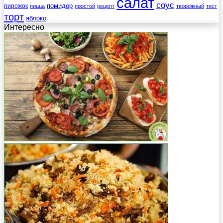
салат
соус
помидор
пирожок
пицца
простой
рецепт
творожный
тест
торт
яблоко
Интересно