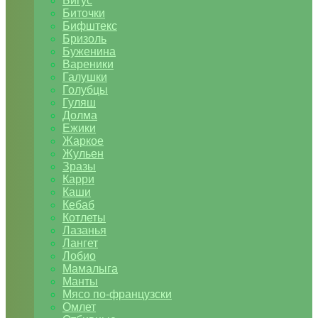
Бигус
Биточки
Бифштекс
Бризоль
Буженина
Вареники
Галушки
Голубцы
Гуляш
Долма
Ежики
Жаркое
Жульен
Зразы
Карри
Каши
Кебаб
Котлеты
Лазанья
Лангет
Лобио
Мамалыга
Манты
Мясо по-французски
Омлет