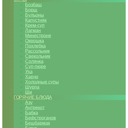
Бозбаш
Борщ
Бульоны
Капустняк
Крем-суп
Лагман
Минестроне
Окрошка
Похлебка
Рассольник
Свекольник
Солянка
Суп-пюре
Уха
Харчо
Холодные супы
Шурпа
Щи
ГОРЯЧИЕ БЛЮДА
Азу
Антрекот
Бабка
Бефстроганов
Бешбармак