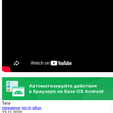
Теги
пельмени
тесто
яйцо
23.11.2020