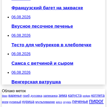
Французский багет на закваске
06.08.2026
Вкусное песочное печенье
06.08.2026
Тесто для чебуреков в хлебопечке
06.08.2026
Самса с ветчиной и сыром
06.08.2026
Венгерская ватрушка
Облако меток
зима
котлета
варенье
капуста
гриб
духовка
запеканка
блин
кефир
пирог
печенье
курица
мультиварке
куриный
крем
мясо
огурец