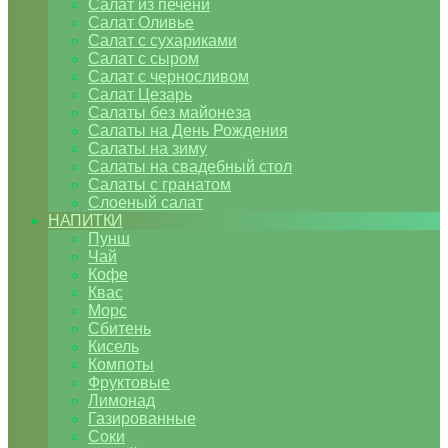
Салат из печени
Салат Оливье
Салат с сухариками
Салат с сыром
Салат с черносливом
Салат Цезарь
Салаты без майонеза
Салаты на День Рождения
Салаты на зиму
Салаты на свадебный стол
Салаты с гранатом
Слоеный салат
НАПИТКИ
Пунш
Чай
Кофе
Квас
Морс
Сбитень
Кисель
Компоты
Фруктовые
Лимонад
Газированные
Соки