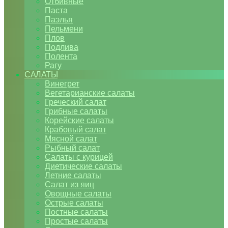
Отбивные
Паста
Паэлья
Пельмени
Плов
Подлива
Полента
Рагу
САЛАТЫ
Винегрет
Вегетарианские салаты
Греческий салат
Грибные салаты
Корейские салаты
Крабовый салат
Мясной салат
Рыбный салат
Салаты с курицей
Диетические салаты
Летние салаты
Салат из яиц
Овощные салаты
Острые салаты
Постные салаты
Простые салаты