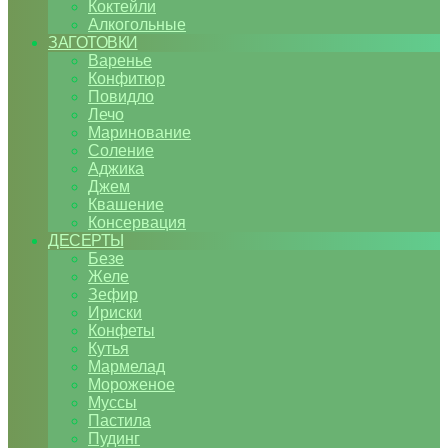
Коктейли
Алкогольные
ЗАГОТОВКИ
Варенье
Конфитюр
Повидло
Лечо
Маринование
Соление
Аджика
Джем
Квашение
Консервация
ДЕСЕРТЫ
Безе
Желе
Зефир
Ириски
Конфеты
Кутья
Мармелад
Мороженое
Муссы
Пастила
Пудинг