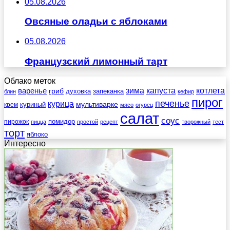
05.08.2026
Овсяные оладьи с яблоками
05.08.2026
Французский лимонный тарт
Облако меток
зима
котлета
варенье
капуста
гриб
духовка
запеканка
блин
кефир
пирог
печенье
курица
мультиварке
куриный
крем
мясо
огурец
салат
соус
помидор
пирожок
пицца
простой
рецепт
творожный
тест
торт
яблоко
Интересно