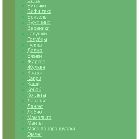
Бигус
Биточки
Бифштекс
Бризоль
Буженина
Вареники
Галушки
Голубцы
Гуляш
Долма
Ежики
Жаркое
Жульен
Зразы
Карри
Каши
Кебаб
Котлеты
Лазанья
Лангет
Лобио
Мамалыга
Манты
Мясо по-французски
Омлет