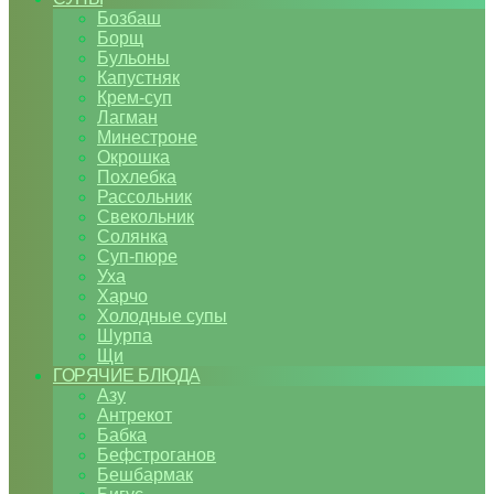
Бозбаш
Борщ
Бульоны
Капустняк
Крем-суп
Лагман
Минестроне
Окрошка
Похлебка
Рассольник
Свекольник
Солянка
Суп-пюре
Уха
Харчо
Холодные супы
Шурпа
Щи
ГОРЯЧИЕ БЛЮДА
Азу
Антрекот
Бабка
Бефстроганов
Бешбармак