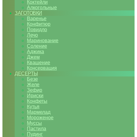
Коктейли
Алкогольные
ЗАГОТОВКИ
Варенье
Конфитюр
Повидло
Лечо
Маринование
Соление
Аджика
Джем
Квашение
Консервация
ДЕСЕРТЫ
Безе
Желе
Зефир
Ириски
Конфеты
Кутья
Мармелад
Мороженое
Муссы
Пастила
Пудинг