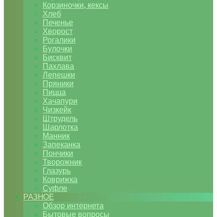
Корзиночки, кексы
Хлеб
Печенье
Хворост
Рогалики
Булочки
Бисквит
Пахлава
Лепешки
Пряники
Пицца
Хачапури
Чизкейк
Штрудель
Шарлотка
Манник
Запеканка
Пончики
Творожник
Глазурь
Коврижка
Суфле
РАЗНОЕ
Обзор интернета
Бытовые вопросы