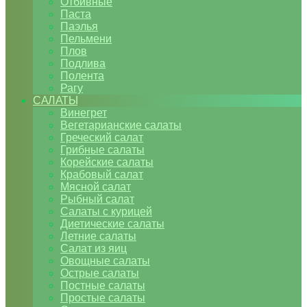
Отбивные
Паста
Паэлья
Пельмени
Плов
Подлива
Полента
Рагу
САЛАТЫ
Винегрет
Вегетарианские салаты
Греческий салат
Грибные салаты
Корейские салаты
Крабовый салат
Мясной салат
Рыбный салат
Салаты с курицей
Диетические салаты
Летние салаты
Салат из яиц
Овощные салаты
Острые салаты
Постные салаты
Простые салаты