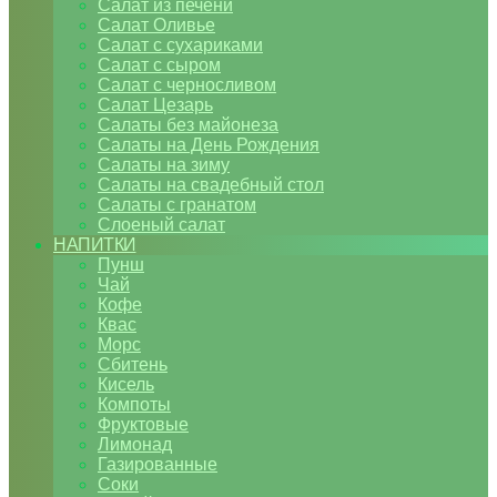
Салат из печени
Салат Оливье
Салат с сухариками
Салат с сыром
Салат с черносливом
Салат Цезарь
Салаты без майонеза
Салаты на День Рождения
Салаты на зиму
Салаты на свадебный стол
Салаты с гранатом
Слоеный салат
НАПИТКИ
Пунш
Чай
Кофе
Квас
Морс
Сбитень
Кисель
Компоты
Фруктовые
Лимонад
Газированные
Соки