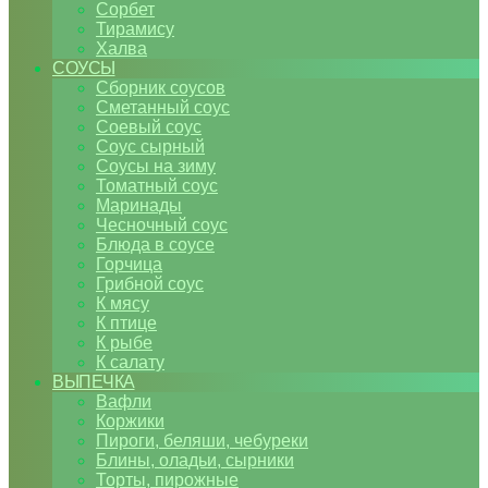
Сорбет
Тирамису
Халва
СОУСЫ
Сборник соусов
Сметанный соус
Соевый соус
Соус сырный
Соусы на зиму
Томатный соус
Маринады
Чесночный соус
Блюда в соусе
Горчица
Грибной соус
К мясу
К птице
К рыбе
К салату
ВЫПЕЧКА
Вафли
Коржики
Пироги, беляши, чебуреки
Блины, оладьи, сырники
Торты, пирожные