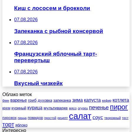
Киш с лососем и брокколи
07.08.2026
Запеканка с рыбной консервой
07.08.2026
Французский яблочный тарт-
перевертыш
07.08.2026
Вкусный чизкейк
Облако меток
зима
котлета
варенье
капуста
гриб
духовка
запеканка
блин
кефир
пирог
печенье
курица
мультиварке
куриный
крем
мясо
огурец
салат
соус
помидор
пирожок
пицца
простой
рецепт
творожный
тест
торт
яблоко
Интересно