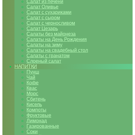
Салат из печени
Салат Оливье
Салат с сухариками
Салат с сыром
Салат с черносливом
Салат Цезарь
Салаты без майонеза
Салаты на День Рождения
Салаты на зиму
Салаты на свадебный стол
Салаты с гранатом
Слоеный салат
НАПИТКИ
Пунш
Чай
Кофе
Квас
Морс
Сбитень
Кисель
Компоты
Фруктовые
Лимонад
Газированные
Соки