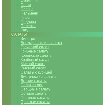
Отбивные
Паста
Паэлья
Пельмени
Плов
Подлива
Полента
Рагу
САЛАТЫ
Винегрет
Вегетарианские салаты
Греческий салат
Грибные салаты
Корейские салаты
Крабовый салат
Мясной салат
Рыбный салат
Салаты с курицей
Диетические салаты
Летние салаты
Салат из яиц
Овощные салаты
Острые салаты
Постные салаты
Простые салаты