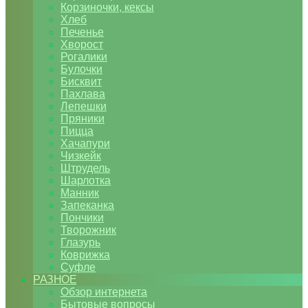
Корзиночки, кексы
Хлеб
Печенье
Хворост
Рогалики
Булочки
Бисквит
Пахлава
Лепешки
Пряники
Пицца
Хачапури
Чизкейк
Штрудель
Шарлотка
Манник
Запеканка
Пончики
Творожник
Глазурь
Коврижка
Суфле
РАЗНОЕ
Обзор интернета
Бытовые вопросы