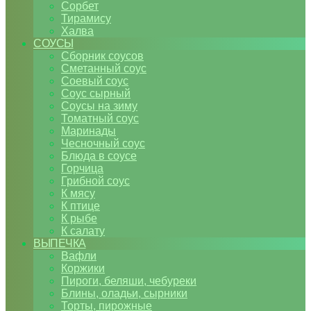
Сорбет
Тирамису
Халва
СОУСЫ
Сборник соусов
Сметанный соус
Соевый соус
Соус сырный
Соусы на зиму
Томатный соус
Маринады
Чесночный соус
Блюда в соусе
Горчица
Грибной соус
К мясу
К птице
К рыбе
К салату
ВЫПЕЧКА
Вафли
Коржики
Пироги, беляши, чебуреки
Блины, оладьи, сырники
Торты, пирожные