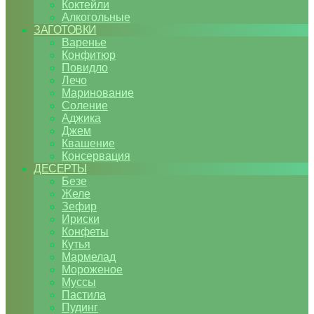
Коктейли
Алкогольные
ЗАГОТОВКИ
Варенье
Конфитюр
Повидло
Лечо
Маринование
Соление
Аджика
Джем
Квашение
Консервация
ДЕСЕРТЫ
Безе
Желе
Зефир
Ириски
Конфеты
Кутья
Мармелад
Мороженое
Муссы
Пастила
Пудинг