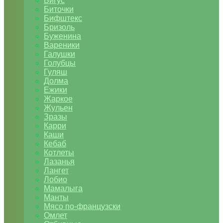
Бигус
Биточки
Бифштекс
Бризоль
Буженина
Вареники
Галушки
Голубцы
Гуляш
Долма
Ежики
Жаркое
Жульен
Зразы
Карри
Каши
Кебаб
Котлеты
Лазанья
Лангет
Лобио
Мамалыга
Манты
Мясо по-французски
Омлет