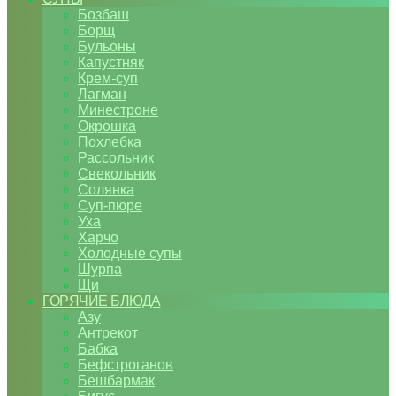
Бозбаш
Борщ
Бульоны
Капустняк
Крем-суп
Лагман
Минестроне
Окрошка
Похлебка
Рассольник
Свекольник
Солянка
Суп-пюре
Уха
Харчо
Холодные супы
Шурпа
Щи
ГОРЯЧИЕ БЛЮДА
Азу
Антрекот
Бабка
Бефстроганов
Бешбармак