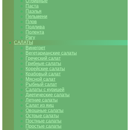
Отбивные
Паста
Паэлья
Пельмени
Плов
Подлива
Полента
Рагу
САЛАТЫ
Винегрет
Вегетарианские салаты
Греческий салат
Грибные салаты
Корейские салаты
Крабовый салат
Мясной салат
Рыбный салат
Салаты с курицей
Диетические салаты
Летние салаты
Салат из яиц
Овощные салаты
Острые салаты
Постные салаты
Простые салаты