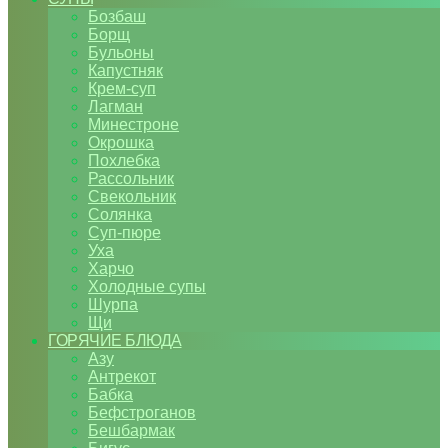
Бозбаш
Борщ
Бульоны
Капустняк
Крем-суп
Лагман
Минестроне
Окрошка
Похлебка
Рассольник
Свекольник
Солянка
Суп-пюре
Уха
Харчо
Холодные супы
Шурпа
Щи
ГОРЯЧИЕ БЛЮДА
Азу
Антрекот
Бабка
Бефстроганов
Бешбармак