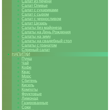
Салат из печени
Салат Оливье
Салат с сухариками
Салат с сыром
Салат с черносливом
Салат Цезарь
Салаты без майонеза
Салаты на День Рождения
Салаты на зиму
Салаты на свадебный стол
Салаты с гранатом
Слоеный салат
НАПИТКИ
Пунш
Чай
Кофе
Квас
Морс
Сбитень
Кисель
Компоты
Фруктовые
Лимонад
Газированные
Соки