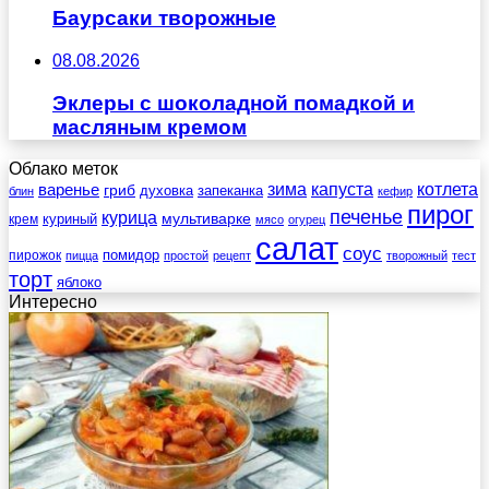
Баурсаки творожные
08.08.2026
Эклеры с шоколадной помадкой и
масляным кремом
Облако меток
зима
котлета
варенье
капуста
гриб
духовка
запеканка
блин
кефир
пирог
печенье
курица
мультиварке
куриный
крем
мясо
огурец
салат
соус
помидор
пирожок
пицца
простой
рецепт
творожный
тест
торт
яблоко
Интересно