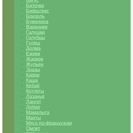
Бигус
Биточки
Бифштекс
Бризоль
Буженина
Вареники
Галушки
Голубцы
Гуляш
Долма
Ежики
Жаркое
Жульен
Зразы
Карри
Каши
Кебаб
Котлеты
Лазанья
Лангет
Лобио
Мамалыга
Манты
Мясо по-французски
Омлет