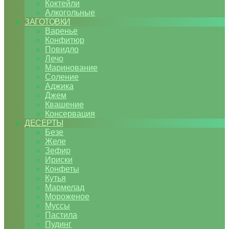
Коктейли
Алкогольные
ЗАГОТОВКИ
Варенье
Конфитюр
Повидло
Лечо
Маринование
Соление
Аджика
Джем
Квашение
Консервация
ДЕСЕРТЫ
Безе
Желе
Зефир
Ириски
Конфеты
Кутья
Мармелад
Мороженое
Муссы
Пастила
Пудинг