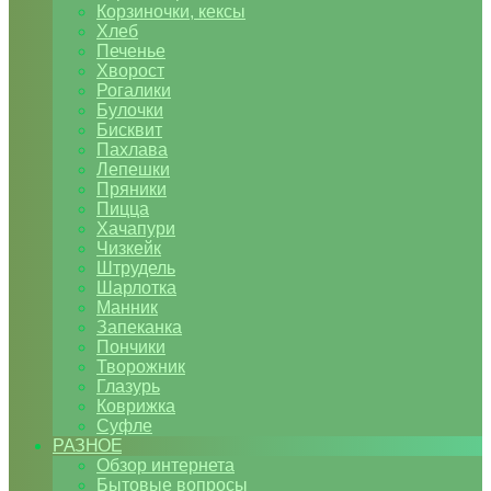
Корзиночки, кексы
Хлеб
Печенье
Хворост
Рогалики
Булочки
Бисквит
Пахлава
Лепешки
Пряники
Пицца
Хачапури
Чизкейк
Штрудель
Шарлотка
Манник
Запеканка
Пончики
Творожник
Глазурь
Коврижка
Суфле
РАЗНОЕ
Обзор интернета
Бытовые вопросы