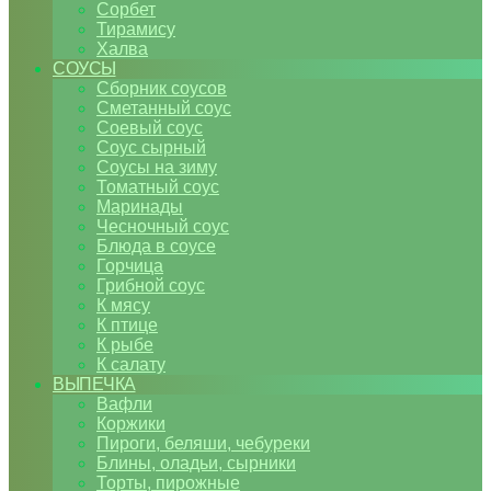
Сорбет
Тирамису
Халва
СОУСЫ
Сборник соусов
Сметанный соус
Соевый соус
Соус сырный
Соусы на зиму
Томатный соус
Маринады
Чесночный соус
Блюда в соусе
Горчица
Грибной соус
К мясу
К птице
К рыбе
К салату
ВЫПЕЧКА
Вафли
Коржики
Пироги, беляши, чебуреки
Блины, оладьи, сырники
Торты, пирожные