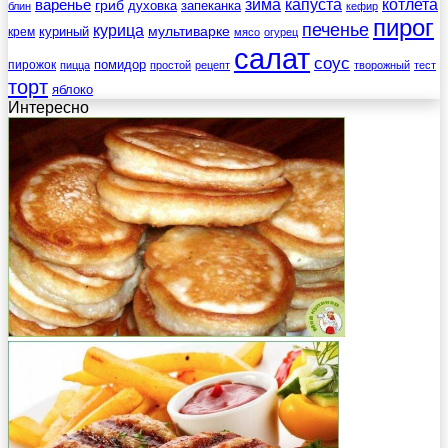
зима
котлета
варенье
капуста
гриб
духовка
запеканка
блин
кефир
пирог
печенье
курица
мультиварке
куриный
крем
мясо
огурец
салат
соус
помидор
пирожок
пицца
простой
рецепт
творожный
тест
торт
яблоко
Интересно