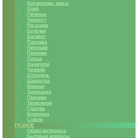
Корзиночки, кексы
Хлеб
Печенье
Хворост
Рогалики
Булочки
Бисквит
Пахлава
Лепешки
Пряники
Пицца
Хачапури
Чизкейк
Штрудель
Шарлотка
Манник
Запеканка
Пончики
Творожник
Глазурь
Коврижка
Суфле
РАЗНОЕ
Обзор интернета
Бытовые вопросы