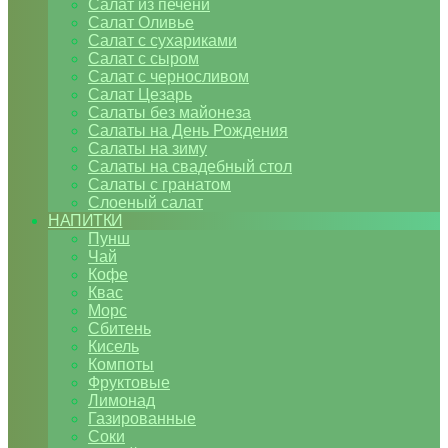
Салат из печени
Салат Оливье
Салат с сухариками
Салат с сыром
Салат с черносливом
Салат Цезарь
Салаты без майонеза
Салаты на День Рождения
Салаты на зиму
Салаты на свадебный стол
Салаты с гранатом
Слоеный салат
НАПИТКИ
Пунш
Чай
Кофе
Квас
Морс
Сбитень
Кисель
Компоты
Фруктовые
Лимонад
Газированные
Соки