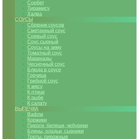
Сорбет
Тирамису
Халва
СОУСЫ
Сборник соусов
Сметанный соус
Соевый соус
Соус сырный
Соусы на зиму
Томатный соус
Маринады
Чесночный соус
Блюда в соусе
Горчица
Грибной соус
К мясу
К птице
К рыбе
К салату
ВЫПЕЧКА
Вафли
Коржики
Пироги, беляши, чебуреки
Блины, оладьи, сырники
Торты, пирожные