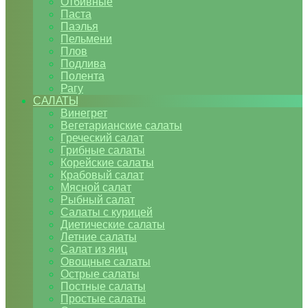
Отбивные
Паста
Паэлья
Пельмени
Плов
Подлива
Полента
Рагу
САЛАТЫ
Винегрет
Вегетарианские салаты
Греческий салат
Грибные салаты
Корейские салаты
Крабовый салат
Мясной салат
Рыбный салат
Салаты с курицей
Диетические салаты
Летние салаты
Салат из яиц
Овощные салаты
Острые салаты
Постные салаты
Простые салаты