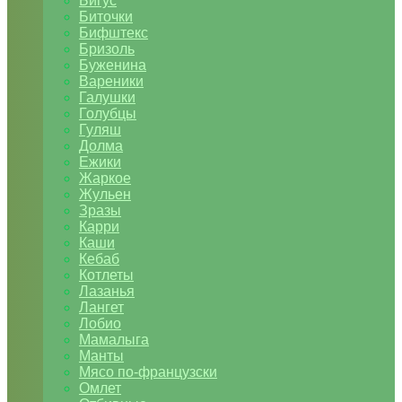
Бигус
Биточки
Бифштекс
Бризоль
Буженина
Вареники
Галушки
Голубцы
Гуляш
Долма
Ежики
Жаркое
Жульен
Зразы
Карри
Каши
Кебаб
Котлеты
Лазанья
Лангет
Лобио
Мамалыга
Манты
Мясо по-французски
Омлет