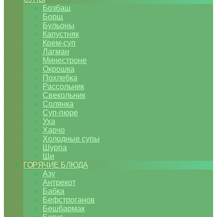
Бозбаш
Борщ
Бульоны
Капустняк
Крем-суп
Лагман
Минестроне
Окрошка
Похлебка
Рассольник
Свекольник
Солянка
Суп-пюре
Уха
Харчо
Холодные супы
Шурпа
Щи
ГОРЯЧИЕ БЛЮДА
Азу
Антрекот
Бабка
Бефстроганов
Бешбармак