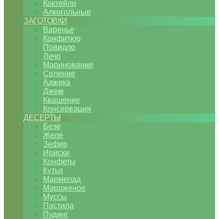
Коктейли
Алкогольные
ЗАГОТОВКИ
Варенье
Конфитюр
Повидло
Лечо
Маринование
Соление
Аджика
Джем
Квашение
Консервация
ДЕСЕРТЫ
Безе
Желе
Зефир
Ириски
Конфеты
Кутья
Мармелад
Мороженое
Муссы
Пастила
Пудинг