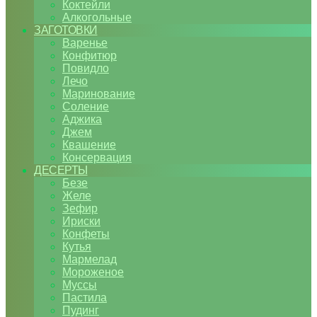
Коктейли
Алкогольные
ЗАГОТОВКИ
Варенье
Конфитюр
Повидло
Лечо
Маринование
Соление
Аджика
Джем
Квашение
Консервация
ДЕСЕРТЫ
Безе
Желе
Зефир
Ириски
Конфеты
Кутья
Мармелад
Мороженое
Муссы
Пастила
Пудинг