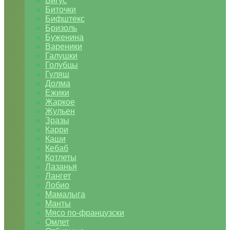
Бигус
Биточки
Бифштекс
Бризоль
Буженина
Вареники
Галушки
Голубцы
Гуляш
Долма
Ежики
Жаркое
Жульен
Зразы
Карри
Каши
Кебаб
Котлеты
Лазанья
Лангет
Лобио
Мамалыга
Манты
Мясо по-французски
Омлет