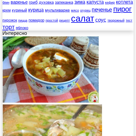
зима
котлета
варенье
капуста
гриб
духовка
запеканка
блин
кефир
пирог
печенье
курица
мультиварке
куриный
крем
мясо
огурец
салат
соус
помидор
пирожок
пицца
простой
рецепт
творожный
тест
торт
яблоко
Интересно