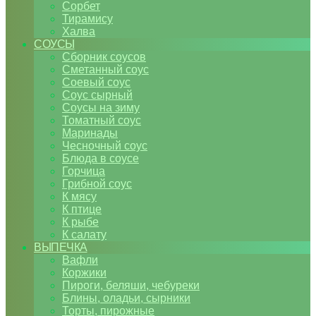
Сорбет
Тирамису
Халва
СОУСЫ
Сборник соусов
Сметанный соус
Соевый соус
Соус сырный
Соусы на зиму
Томатный соус
Маринады
Чесночный соус
Блюда в соусе
Горчица
Грибной соус
К мясу
К птице
К рыбе
К салату
ВЫПЕЧКА
Вафли
Коржики
Пироги, беляши, чебуреки
Блины, оладьи, сырники
Торты, пирожные