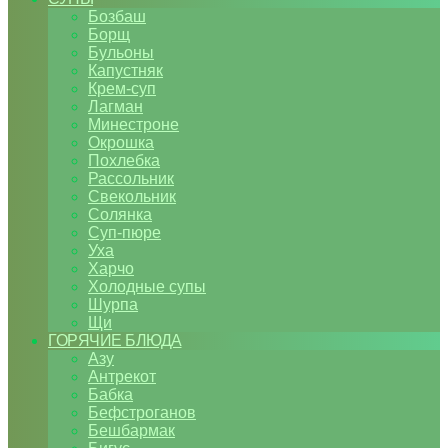
Бозбаш
Борщ
Бульоны
Капустняк
Крем-суп
Лагман
Минестроне
Окрошка
Похлебка
Рассольник
Свекольник
Солянка
Суп-пюре
Уха
Харчо
Холодные супы
Шурпа
Щи
ГОРЯЧИЕ БЛЮДА
Азу
Антрекот
Бабка
Бефстроганов
Бешбармак