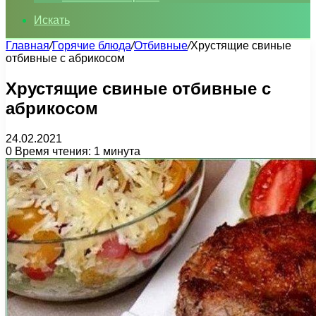
Искать
Главная
/
Горячие блюда
/
Отбивные
/
Хрустящие свиные
отбивные с абрикосом
Хрустящие свиные отбивные с
абрикосом
24.02.2021
0
Время чтения: 1 минута