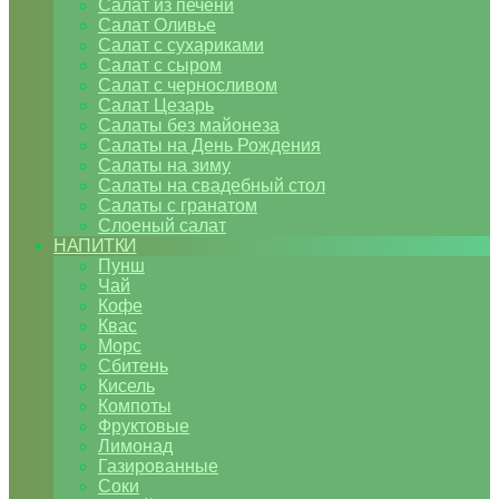
Салат из печени
Салат Оливье
Салат с сухариками
Салат с сыром
Салат с черносливом
Салат Цезарь
Салаты без майонеза
Салаты на День Рождения
Салаты на зиму
Салаты на свадебный стол
Салаты с гранатом
Слоеный салат
НАПИТКИ
Пунш
Чай
Кофе
Квас
Морс
Сбитень
Кисель
Компоты
Фруктовые
Лимонад
Газированные
Соки