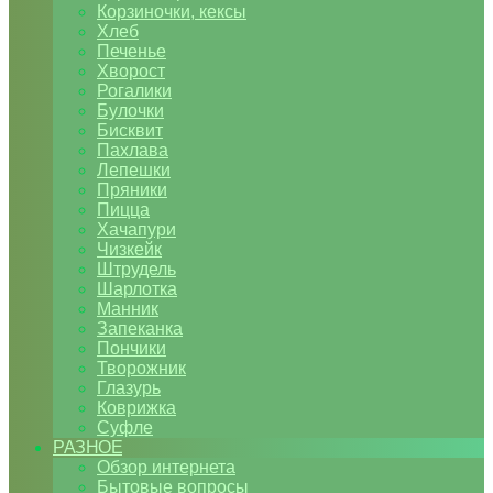
Корзиночки, кексы
Хлеб
Печенье
Хворост
Рогалики
Булочки
Бисквит
Пахлава
Лепешки
Пряники
Пицца
Хачапури
Чизкейк
Штрудель
Шарлотка
Манник
Запеканка
Пончики
Творожник
Глазурь
Коврижка
Суфле
РАЗНОЕ
Обзор интернета
Бытовые вопросы