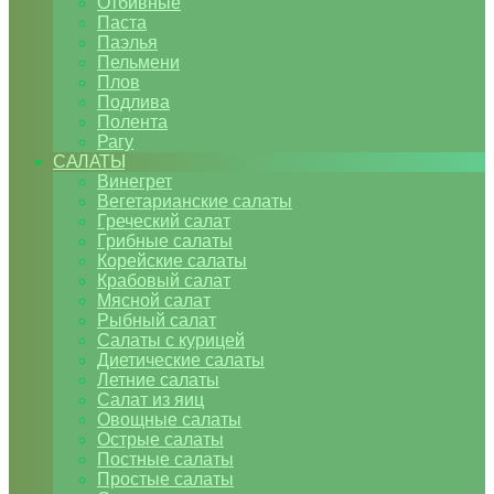
Отбивные
Паста
Паэлья
Пельмени
Плов
Подлива
Полента
Рагу
САЛАТЫ
Винегрет
Вегетарианские салаты
Греческий салат
Грибные салаты
Корейские салаты
Крабовый салат
Мясной салат
Рыбный салат
Салаты с курицей
Диетические салаты
Летние салаты
Салат из яиц
Овощные салаты
Острые салаты
Постные салаты
Простые салаты