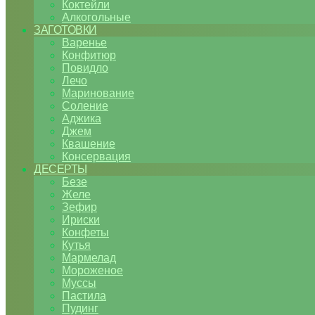
Коктейли
Алкогольные
ЗАГОТОВКИ
Варенье
Конфитюр
Повидло
Лечо
Маринование
Соление
Аджика
Джем
Квашение
Консервация
ДЕСЕРТЫ
Безе
Желе
Зефир
Ириски
Конфеты
Кутья
Мармелад
Мороженое
Муссы
Пастила
Пудинг