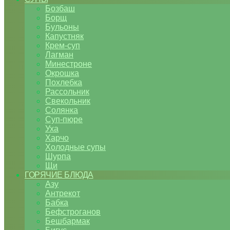
Бозбаш
Борщ
Бульоны
Капустняк
Крем-суп
Лагман
Минестроне
Окрошка
Похлебка
Рассольник
Свекольник
Солянка
Суп-пюре
Уха
Харчо
Холодные супы
Шурпа
Щи
ГОРЯЧИЕ БЛЮДА
Азу
Антрекот
Бабка
Бефстроганов
Бешбармак