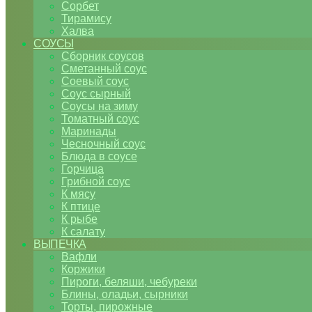
Сорбет
Тирамису
Халва
СОУСЫ
Сборник соусов
Сметанный соус
Соевый соус
Соус сырный
Соусы на зиму
Томатный соус
Маринады
Чесночный соус
Блюда в соусе
Горчица
Грибной соус
К мясу
К птице
К рыбе
К салату
ВЫПЕЧКА
Вафли
Коржики
Пироги, беляши, чебуреки
Блины, оладьи, сырники
Торты, пирожные