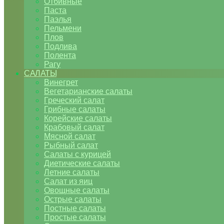
Отбивные
Паста
Паэлья
Пельмени
Плов
Подлива
Полента
Рагу
САЛАТЫ
Винегрет
Вегетарианские салаты
Греческий салат
Грибные салаты
Корейские салаты
Крабовый салат
Мясной салат
Рыбный салат
Салаты с курицей
Диетические салаты
Летние салаты
Салат из яиц
Овощные салаты
Острые салаты
Постные салаты
Простые салаты