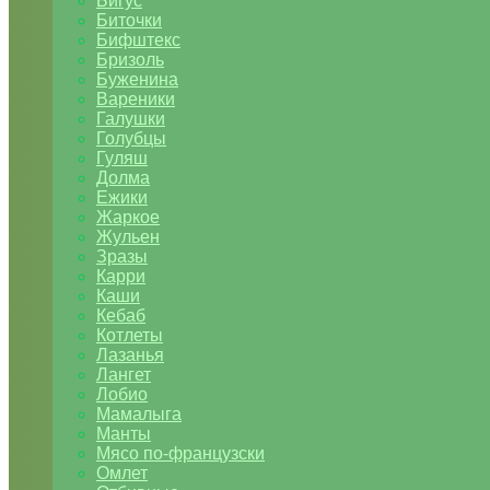
Бигус
Биточки
Бифштекс
Бризоль
Буженина
Вареники
Галушки
Голубцы
Гуляш
Долма
Ежики
Жаркое
Жульен
Зразы
Карри
Каши
Кебаб
Котлеты
Лазанья
Лангет
Лобио
Мамалыга
Манты
Мясо по-французски
Омлет