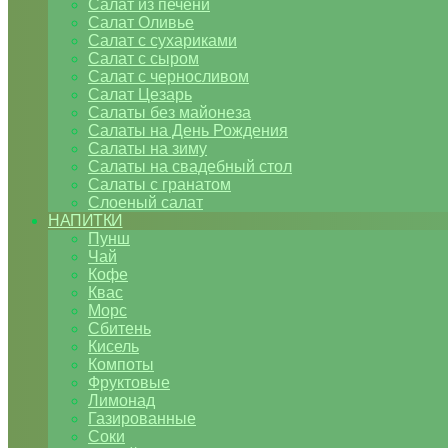
Салат из печени
Салат Оливье
Салат с сухариками
Салат с сыром
Салат с черносливом
Салат Цезарь
Салаты без майонеза
Салаты на День Рождения
Салаты на зиму
Салаты на свадебный стол
Салаты с гранатом
Слоеный салат
НАПИТКИ
Пунш
Чай
Кофе
Квас
Морс
Сбитень
Кисель
Компоты
Фруктовые
Лимонад
Газированные
Соки