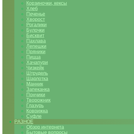
Корзиночки, кексы
Хлеб
Печенье
Хворост
Рогалики
Булочки
Бисквит
Пахлава
Лепешки
Пряники
Пицца
Хачапури
Чизкейк
Штрудель
Шарлотка
Манник
Запеканка
Пончики
Творожник
Глазурь
Коврижка
Суфле
РАЗНОЕ
Обзор интернета
Бытовые вопросы