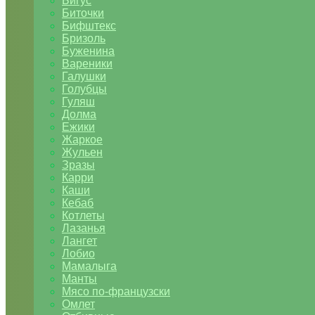
Бигус
Биточки
Бифштекс
Бризоль
Буженина
Вареники
Галушки
Голубцы
Гуляш
Долма
Ежики
Жаркое
Жульен
Зразы
Карри
Каши
Кебаб
Котлеты
Лазанья
Лангет
Лобио
Мамалыга
Манты
Мясо по-французски
Омлет