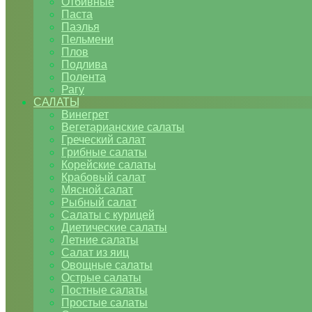
Отбивные
Паста
Паэлья
Пельмени
Плов
Подлива
Полента
Рагу
САЛАТЫ
Винегрет
Вегетарианские салаты
Греческий салат
Грибные салаты
Корейские салаты
Крабовый салат
Мясной салат
Рыбный салат
Салаты с курицей
Диетические салаты
Летние салаты
Салат из яиц
Овощные салаты
Острые салаты
Постные салаты
Простые салаты