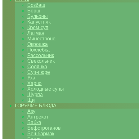
Бозбаш
Борщ
Бульоны
Капустняк
Крем-суп
Лагман
Минестроне
Окрошка
Похлебка
Рассольник
Свекольник
Солянка
Суп-пюре
Уха
Харчо
Холодные супы
Шурпа
Щи
ГОРЯЧИЕ БЛЮДА
Азу
Антрекот
Бабка
Бефстроганов
Бешбармак