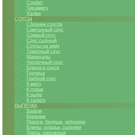
Сорбет
Тирамису
Халва
СОУСЫ
Сборник соусов
Сметанный соус
Соевый соус
Соус сырный
Соусы на зиму
Томатный соус
Маринады
Чесночный соус
Блюда в соусе
Горчица
Грибной соус
К мясу
К птице
К рыбе
К салату
ВЫПЕЧКА
Вафли
Коржики
Пироги, беляши, чебуреки
Блины, оладьи, сырники
Торты, пирожные