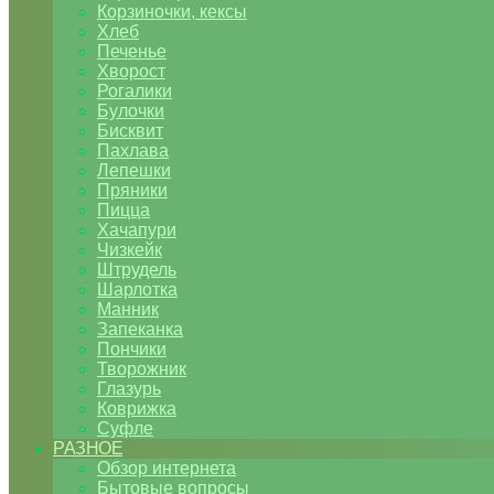
Корзиночки, кексы
Хлеб
Печенье
Хворост
Рогалики
Булочки
Бисквит
Пахлава
Лепешки
Пряники
Пицца
Хачапури
Чизкейк
Штрудель
Шарлотка
Манник
Запеканка
Пончики
Творожник
Глазурь
Коврижка
Суфле
РАЗНОЕ
Обзор интернета
Бытовые вопросы