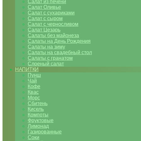
Салат из печени
Салат Оливье
Салат с сухариками
Салат с сыром
Салат с черносливом
Салат Цезарь
Салаты без майонеза
Салаты на День Рождения
Салаты на зиму
Салаты на свадебный стол
Салаты с гранатом
Слоеный салат
НАПИТКИ
Пунш
Чай
Кофе
Квас
Морс
Сбитень
Кисель
Компоты
Фруктовые
Лимонад
Газированные
Соки