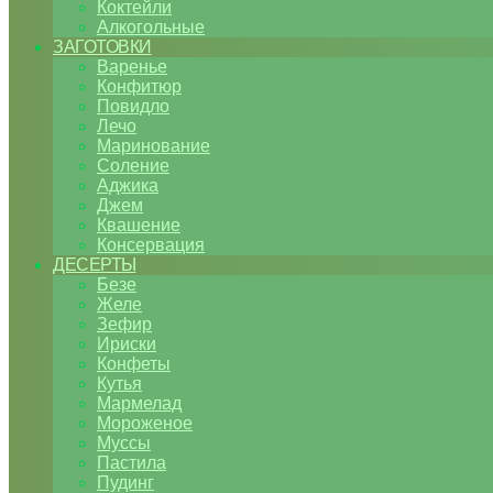
Коктейли
Алкогольные
ЗАГОТОВКИ
Варенье
Конфитюр
Повидло
Лечо
Маринование
Соление
Аджика
Джем
Квашение
Консервация
ДЕСЕРТЫ
Безе
Желе
Зефир
Ириски
Конфеты
Кутья
Мармелад
Мороженое
Муссы
Пастила
Пудинг