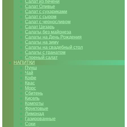
Салат из печени
Салат Оливье
Салат с сухариками
Салат с сыром
Салат с черносливом
Салат Цезарь
Салаты без майонеза
Салаты на День Рождения
Салаты на зиму
Салаты на свадебный стол
Салаты с гранатом
Слоеный салат
НАПИТКИ
Пунш
Чай
Кофе
Квас
Морс
Сбитень
Кисель
Компоты
Фруктовые
Лимонад
Газированные
Соки