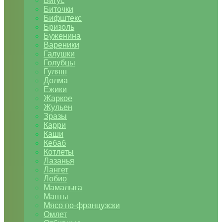
Бигус
Биточки
Бифштекс
Бризоль
Буженина
Вареники
Галушки
Голубцы
Гуляш
Долма
Ежики
Жаркое
Жульен
Зразы
Карри
Каши
Кебаб
Котлеты
Лазанья
Лангет
Лобио
Мамалыга
Манты
Мясо по-французски
Омлет