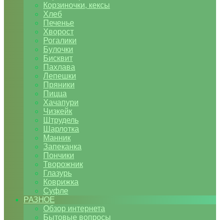
Корзиночки, кексы
Хлеб
Печенье
Хворост
Рогалики
Булочки
Бисквит
Пахлава
Лепешки
Пряники
Пицца
Хачапури
Чизкейк
Штрудель
Шарлотка
Манник
Запеканка
Пончики
Творожник
Глазурь
Коврижка
Суфле
РАЗНОЕ
Обзор интернета
Бытовые вопросы