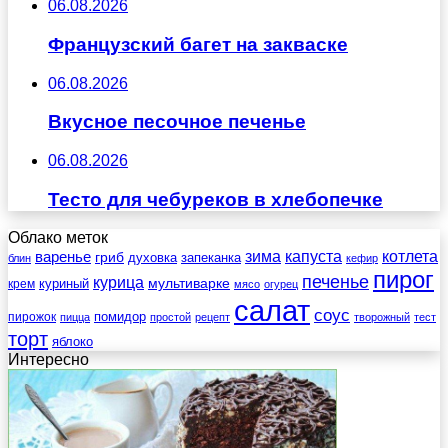
06.08.2026
Французский багет на закваске
06.08.2026
Вкусное песочное печенье
06.08.2026
Тесто для чебуреков в хлебопечке
Облако меток
зима
котлета
варенье
капуста
гриб
духовка
запеканка
блин
кефир
пирог
печенье
курица
мультиварке
куриный
крем
мясо
огурец
салат
соус
помидор
пирожок
пицца
простой
рецепт
творожный
тест
торт
яблоко
Интересно