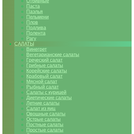
Отбивные
Паста
Паэлья
Пельмени
Плов
Подлива
Полента
Рагу
САЛАТЫ
Винегрет
Вегетарианские салаты
Греческий салат
Грибные салаты
Корейские салаты
Крабовый салат
Мясной салат
Рыбный салат
Салаты с курицей
Диетические салаты
Летние салаты
Салат из яиц
Овощные салаты
Острые салаты
Постные салаты
Простые салаты