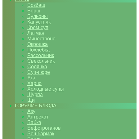
Бозбаш
Борщ
Бульоны
Капустняк
Крем-суп
Лагман
Минестроне
Окрошка
Похлебка
Рассольник
Свекольник
Солянка
Суп-пюре
Уха
Харчо
Холодные супы
Шурпа
Щи
ГОРЯЧИЕ БЛЮДА
Азу
Антрекот
Бабка
Бефстроганов
Бешбармак