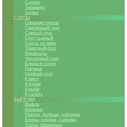
Сорбет
Тирамису
Халва
СОУСЫ
Сборник соусов
Сметанный соус
Соевый соус
Соус сырный
Соусы на зиму
Томатный соус
Маринады
Чесночный соус
Блюда в соусе
Горчица
Грибной соус
К мясу
К птице
К рыбе
К салату
ВЫПЕЧКА
Вафли
Коржики
Пироги, беляши, чебуреки
Блины, оладьи, сырники
Торты, пирожные