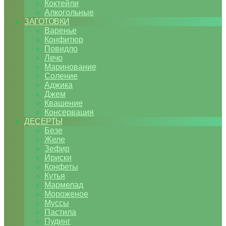
Коктейли
Алкогольные
ЗАГОТОВКИ
Варенье
Конфитюр
Повидло
Лечо
Маринование
Соление
Аджика
Джем
Квашение
Консервация
ДЕСЕРТЫ
Безе
Желе
Зефир
Ириски
Конфеты
Кутья
Мармелад
Мороженое
Муссы
Пастила
Пудинг