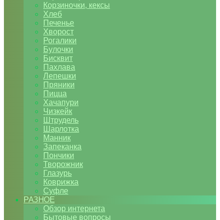
Корзиночки, кексы
Хлеб
Печенье
Хворост
Рогалики
Булочки
Бисквит
Пахлава
Лепешки
Пряники
Пицца
Хачапури
Чизкейк
Штрудель
Шарлотка
Манник
Запеканка
Пончики
Творожник
Глазурь
Коврижка
Суфле
РАЗНОЕ
Обзор интернета
Бытовые вопросы