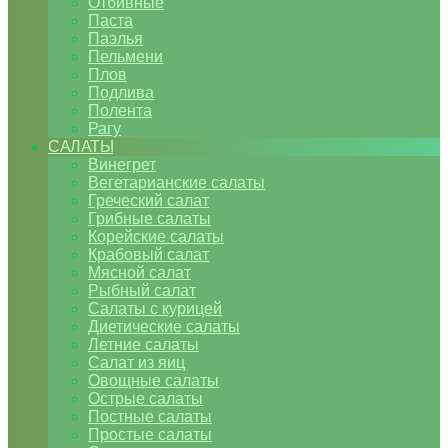
Отбивные
Паста
Паэлья
Пельмени
Плов
Подлива
Полента
Рагу
САЛАТЫ
Винегрет
Вегетарианские салаты
Греческий салат
Грибные салаты
Корейские салаты
Крабовый салат
Мясной салат
Рыбный салат
Салаты с курицей
Диетические салаты
Летние салаты
Салат из яиц
Овощные салаты
Острые салаты
Постные салаты
Простые салаты