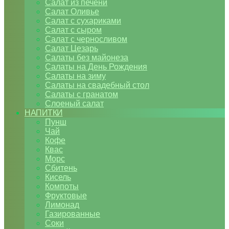
Салат из печени
Салат Оливье
Салат с сухариками
Салат с сыром
Салат с черносливом
Салат Цезарь
Салаты без майонеза
Салаты на День Рождения
Салаты на зиму
Салаты на свадебный стол
Салаты с гранатом
Слоеный салат
НАПИТКИ
Пунш
Чай
Кофе
Квас
Морс
Сбитень
Кисель
Компоты
Фруктовые
Лимонад
Газированные
Соки