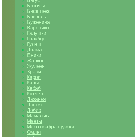
Бигус
Биточки
Бифштекс
Бризоль
Буженина
Вареники
Галушки
Голубцы
Гуляш
Долма
Ежики
Жаркое
Жульен
Зразы
Карри
Каши
Кебаб
Котлеты
Лазанья
Лангет
Лобио
Мамалыга
Манты
Мясо по-французски
Омлет