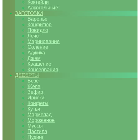
Коктейли
Алкогольные
ЗАГОТОВКИ
Варенье
Конфитюр
Повидло
Лечо
Маринование
Соление
Аджика
Джем
Квашение
Консервация
ДЕСЕРТЫ
Безе
Желе
Зефир
Ириски
Конфеты
Кутья
Мармелад
Мороженое
Муссы
Пастила
Пудинг