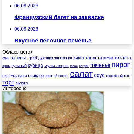
06.08.2026
Французский багет на закваске
06.08.2026
Вкусное песочное печенье
Облако меток
зима
котлета
варенье
капуста
гриб
духовка
запеканка
блин
кефир
пирог
печенье
курица
мультиварке
куриный
крем
мясо
огурец
салат
соус
помидор
пирожок
пицца
простой
рецепт
творожный
тест
торт
яблоко
Интересно