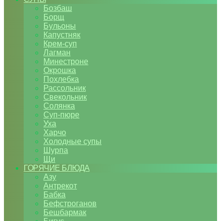
Бозбаш
Борщ
Бульоны
Капустняк
Крем-суп
Лагман
Минестроне
Окрошка
Похлебка
Рассольник
Свекольник
Солянка
Суп-пюре
Уха
Харчо
Холодные супы
Шурпа
Щи
ГОРЯЧИЕ БЛЮДА
Азу
Антрекот
Бабка
Бефстроганов
Бешбармак