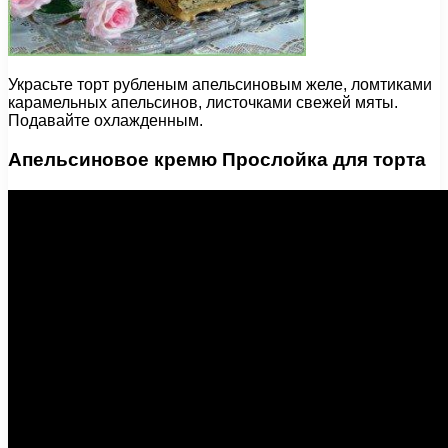
Украсьте торт рубленым апельсиновым желе, ломтиками
карамельных апельсинов, листочками свежей мяты.
Подавайте охлажденным.
Апельсиновое кремю Прослойка для торта