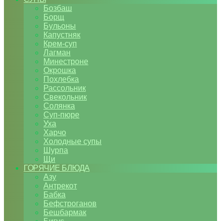
Бозбаш
Борщ
Бульоны
Капустняк
Крем-суп
Лагман
Минестроне
Окрошка
Похлебка
Рассольник
Свекольник
Солянка
Суп-пюре
Уха
Харчо
Холодные супы
Шурпа
Щи
ГОРЯЧИЕ БЛЮДА
Азу
Антрекот
Бабка
Бефстроганов
Бешбармак