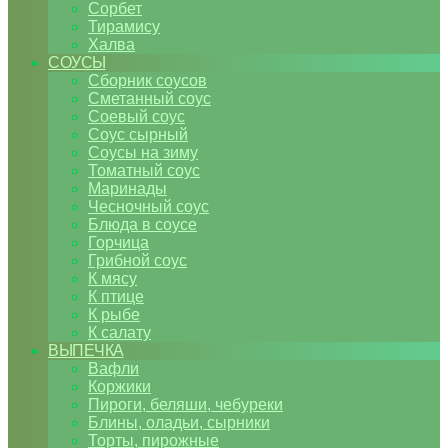
Сорбет
Тирамису
Халва
СОУСЫ
Сборник соусов
Сметанный соус
Соевый соус
Соус сырный
Соусы на зиму
Томатный соус
Маринады
Чесночный соус
Блюда в соусе
Горчица
Грибной соус
К мясу
К птице
К рыбе
К салату
ВЫПЕЧКА
Вафли
Коржики
Пироги, беляши, чебуреки
Блины, оладьи, сырники
Торты, пирожные