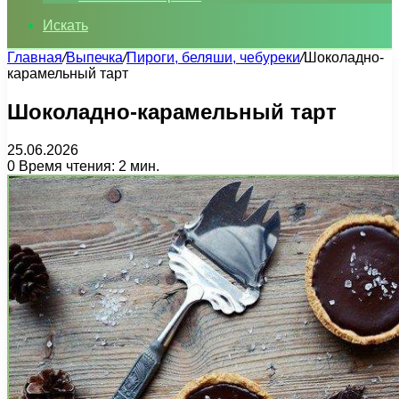
Искать
Главная
/
Выпечка
/
Пироги, беляши, чебуреки
/
Шоколадно-
карамельный тарт
Шоколадно-карамельный тарт
25.06.2026
0
Время чтения: 2 мин.