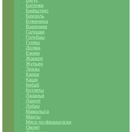
Бигус
Биточки
Бифштекс
Бризоль
Буженина
Вареники
Галушки
Голубцы
Гуляш
Долма
Ежики
Жаркое
Жульен
Зразы
Карри
Каши
Кебаб
Котлеты
Лазанья
Лангет
Лобио
Мамалыга
Манты
Мясо по-французски
Омлет