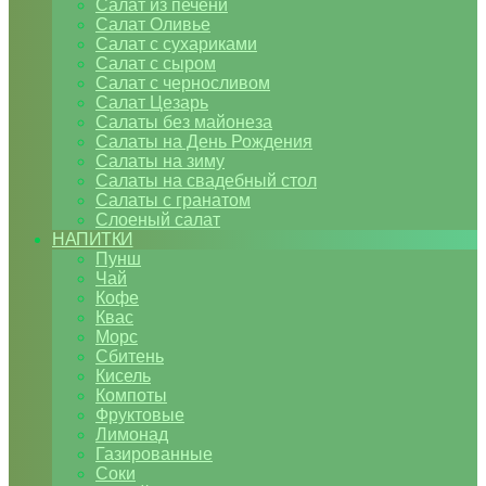
Салат из печени
Салат Оливье
Салат с сухариками
Салат с сыром
Салат с черносливом
Салат Цезарь
Салаты без майонеза
Салаты на День Рождения
Салаты на зиму
Салаты на свадебный стол
Салаты с гранатом
Слоеный салат
НАПИТКИ
Пунш
Чай
Кофе
Квас
Морс
Сбитень
Кисель
Компоты
Фруктовые
Лимонад
Газированные
Соки