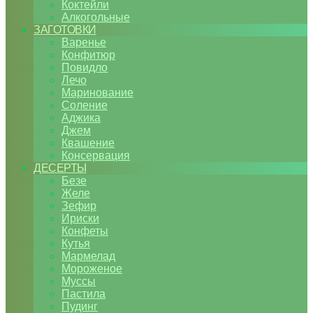
Коктейли
Алкогольные
ЗАГОТОВКИ
Варенье
Конфитюр
Повидло
Лечо
Маринование
Соление
Аджика
Джем
Квашение
Консервация
ДЕСЕРТЫ
Безе
Желе
Зефир
Ириски
Конфеты
Кутья
Мармелад
Мороженое
Муссы
Пастила
Пудинг