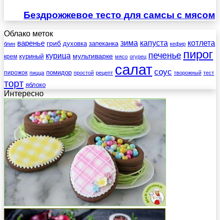
Бездрожжевое тесто для самсы с мясом
Облако меток
зима
котлета
варенье
капуста
гриб
духовка
запеканка
блин
кефир
пирог
печенье
курица
мультиварке
куриный
крем
мясо
огурец
салат
соус
помидор
пирожок
пицца
простой
рецепт
творожный
тест
торт
яблоко
Интересно