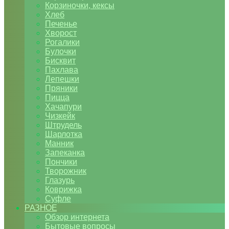
Корзиночки, кексы
Хлеб
Печенье
Хворост
Рогалики
Булочки
Бисквит
Пахлава
Лепешки
Пряники
Пицца
Хачапури
Чизкейк
Штрудель
Шарлотка
Манник
Запеканка
Пончики
Творожник
Глазурь
Коврижка
Суфле
РАЗНОЕ
Обзор интернета
Бытовые вопросы