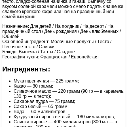
тесто, сладко-соленая начинка и ганаш. Выпечку со
вкусом соленой карамели можно смело подать к чашечке
сладкого крепкого кофе или чая на праздничный или
семейный ужин.
Назначение: Для детей / На полдник / На десерт / На
праздничный стол / День рождения / День влюбленных /
Юбилей
Основной ингредиент: Молочные продукты / Тесто /
Песочное тесто / Сливки
Блюдо: Выпечка / Тарты / Сладкое
География кухни: Французская / Европейская
Ингредиенты:
Мука пшеничная — 225 грамм;
Какао — 30 грамм;
Сливочное масло — 220 грамм (90 гр — в карамель,
130 гр — в тесто);
Сахарная пудра — 75 грамм;
Сахар белый — 65 грамм;
Вода — 60 миллилитров;
Кукурузный сироп светлый — 180 миллилитров;
Сливки жирные — 400 миллилитров (300 мл — в
карамель, 100 мл — в ганаш);