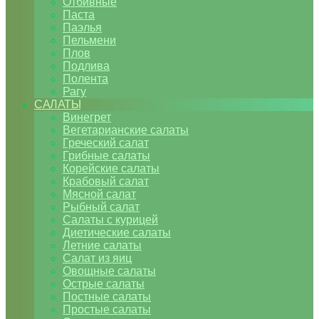
Отбивные
Паста
Паэлья
Пельмени
Плов
Подлива
Полента
Рагу
САЛАТЫ
Винегрет
Вегетарианские салаты
Греческий салат
Грибные салаты
Корейские салаты
Крабовый салат
Мясной салат
Рыбный салат
Салаты с курицей
Диетические салаты
Летние салаты
Салат из яиц
Овощные салаты
Острые салаты
Постные салаты
Простые салаты