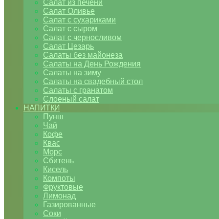
Салат из печени
Салат Оливье
Салат с сухариками
Салат с сыром
Салат с черносливом
Салат Цезарь
Салаты без майонеза
Салаты на День Рождения
Салаты на зиму
Салаты на свадебный стол
Салаты с гранатом
Слоеный салат
НАПИТКИ
Пунш
Чай
Кофе
Квас
Морс
Сбитень
Кисель
Компоты
Фруктовые
Лимонад
Газированные
Соки