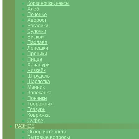
Корзиночки, кексы
Хлеб
Печенье
Хворост
Рогалики
Булочки
Бисквит
Пахлава
Лепешки
Пряники
Пицца
Хачапури
Чизкейк
Штрудель
Шарлотка
Манник
Запеканка
Пончики
Творожник
Глазурь
Коврижка
Суфле
РАЗНОЕ
Обзор интернета
Бытовые вопросы