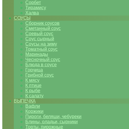
Сорбет
Тирамису
Халва
СОУСЫ
Сборник соусов
Сметанный соус
Соевый соус
Соус сырный
Соусы на зиму
Томатный соус
Маринады
Чесночный соус
Блюда в соусе
Горчица
Грибной соус
К мясу
К птице
К рыбе
К салату
ВЫПЕЧКА
Вафли
Коржики
Пироги, беляши, чебуреки
Блины, оладьи, сырники
Торты, пирожные