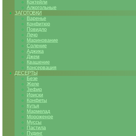
Коктейли
Алкогольные
ЗАГОТОВКИ
Варенье
Конфитюр
Повидло
Лечо
Маринование
Соление
Аджика
Джем
Квашение
Консервация
ДЕСЕРТЫ
Безе
Желе
Зефир
Ириски
Конфеты
Кутья
Мармелад
Мороженое
Муссы
Пастила
Пудинг