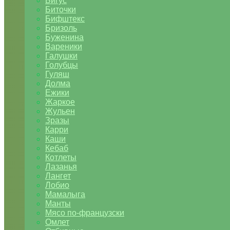
Бигус
Биточки
Бифштекс
Бризоль
Буженина
Вареники
Галушки
Голубцы
Гуляш
Долма
Ежики
Жаркое
Жульен
Зразы
Карри
Каши
Кебаб
Котлеты
Лазанья
Лангет
Лобио
Мамалыга
Манты
Мясо по-французски
Омлет