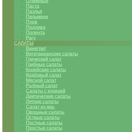
Отбивные
Паста
Паэлья
Пельмени
Плов
Подлива
Полента
Рагу
САЛАТЫ
Винегрет
Вегетарианские салаты
Греческий салат
Грибные салаты
Корейские салаты
Крабовый салат
Мясной салат
Рыбный салат
Салаты с курицей
Диетические салаты
Летние салаты
Салат из яиц
Овощные салаты
Острые салаты
Постные салаты
Простые салаты