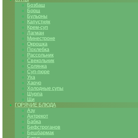
Бозбаш
Борщ
Бульоны
Капустняк
Крем-суп
Лагман
Минестроне
Окрошка
Похлебка
Рассольник
Свекольник
Солянка
Суп-пюре
Уха
Харчо
Холодные супы
Шурпа
Щи
ГОРЯЧИЕ БЛЮДА
Азу
Антрекот
Бабка
Бефстроганов
Бешбармак