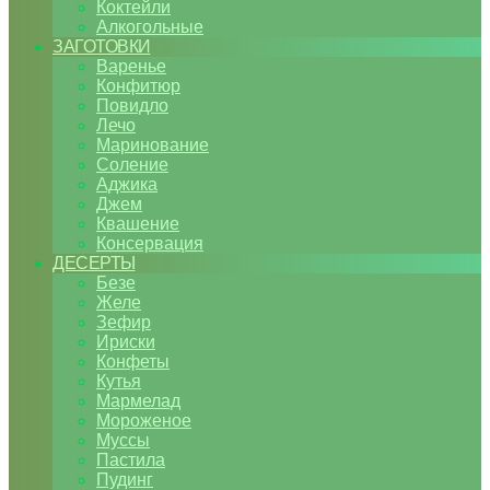
Коктейли
Алкогольные
ЗАГОТОВКИ
Варенье
Конфитюр
Повидло
Лечо
Маринование
Соление
Аджика
Джем
Квашение
Консервация
ДЕСЕРТЫ
Безе
Желе
Зефир
Ириски
Конфеты
Кутья
Мармелад
Мороженое
Муссы
Пастила
Пудинг