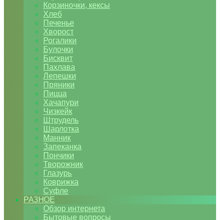
Корзиночки, кексы
Хлеб
Печенье
Хворост
Рогалики
Булочки
Бисквит
Пахлава
Лепешки
Пряники
Пицца
Хачапури
Чизкейк
Штрудель
Шарлотка
Манник
Запеканка
Пончики
Творожник
Глазурь
Коврижка
Суфле
РАЗНОЕ
Обзор интернета
Бытовые вопросы