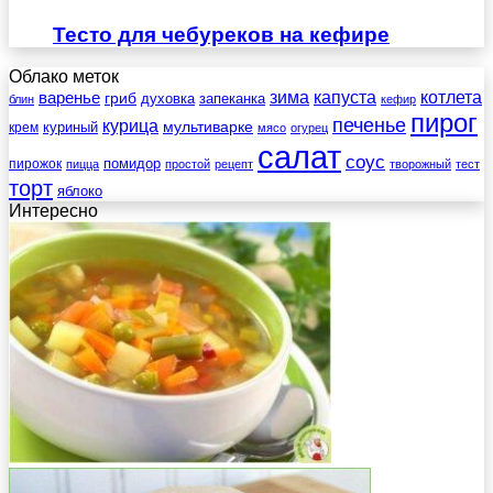
Тесто для чебуреков на кефире
Облако меток
зима
котлета
варенье
капуста
гриб
духовка
запеканка
блин
кефир
пирог
печенье
курица
мультиварке
куриный
крем
мясо
огурец
салат
соус
помидор
пирожок
пицца
простой
рецепт
творожный
тест
торт
яблоко
Интересно