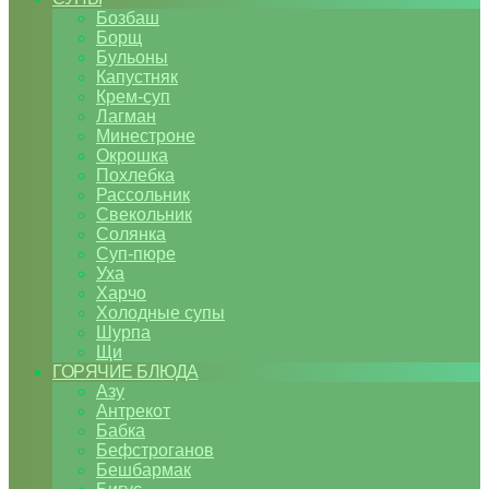
Бозбаш
Борщ
Бульоны
Капустняк
Крем-суп
Лагман
Минестроне
Окрошка
Похлебка
Рассольник
Свекольник
Солянка
Суп-пюре
Уха
Харчо
Холодные супы
Шурпа
Щи
ГОРЯЧИЕ БЛЮДА
Азу
Антрекот
Бабка
Бефстроганов
Бешбармак