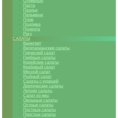
Отбивные
Паста
Паэлья
Пельмени
Плов
Подлива
Полента
Рагу
САЛАТЫ
Винегрет
Вегетарианские салаты
Греческий салат
Грибные салаты
Корейские салаты
Крабовый салат
Мясной салат
Рыбный салат
Салаты с курицей
Диетические салаты
Летние салаты
Салат из яиц
Овощные салаты
Острые салаты
Постные салаты
Простые салаты