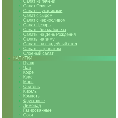
Салат из печени
Салат Оливье
Салат с сухариками
Салат с сыром
Салат с черносливом
Салат Цезарь
Салаты без майонеза
Салаты на День Рождения
Салаты на зиму
Салаты на свадебный стол
Салаты с гранатом
Слоеный салат
НАПИТКИ
Пунш
Чай
Кофе
Квас
Морс
Сбитень
Кисель
Компоты
Фруктовые
Лимонад
Газированные
Соки