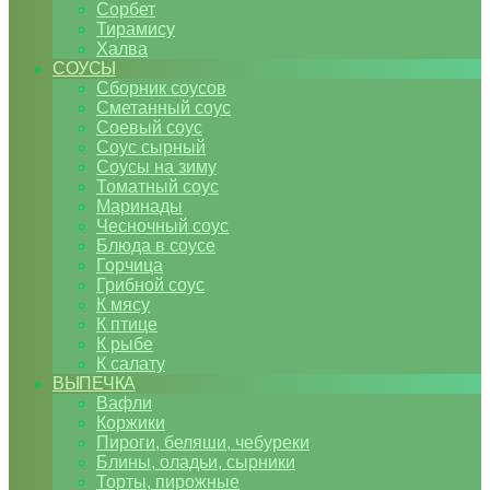
Сорбет
Тирамису
Халва
СОУСЫ
Сборник соусов
Сметанный соус
Соевый соус
Соус сырный
Соусы на зиму
Томатный соус
Маринады
Чесночный соус
Блюда в соусе
Горчица
Грибной соус
К мясу
К птице
К рыбе
К салату
ВЫПЕЧКА
Вафли
Коржики
Пироги, беляши, чебуреки
Блины, оладьи, сырники
Торты, пирожные