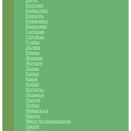
Бигус
Биточки
Бифштекс
Бризоль
Буженина
Вареники
Галушки
Голубцы
Гуляш
Долма
Ежики
Жаркое
Жульен
Зразы
Карри
Каши
Кебаб
Котлеты
Лазанья
Лангет
Лобио
Мамалыга
Манты
Мясо по-французски
Омлет