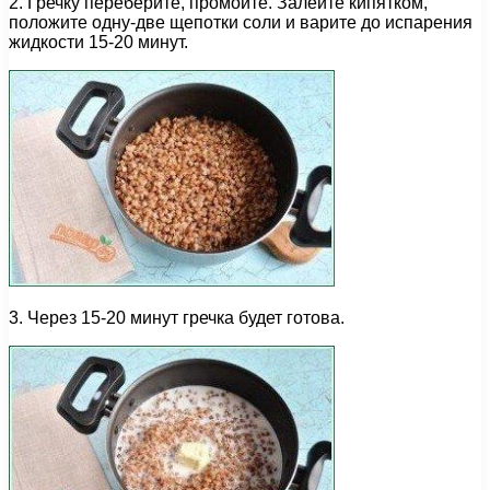
2. Гречку переберите, промойте. Залейте кипятком,
положите одну-две щепотки соли и варите до испарения
жидкости 15-20 минут.
3. Через 15-20 минут гречка будет готова.