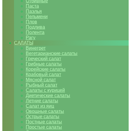
Отбивные
Паста
Паэлья
Пельмени
Плов
Подлива
Полента
Рагу
САЛАТЫ
Винегрет
Вегетарианские салаты
Греческий салат
Грибные салаты
Корейские салаты
Крабовый салат
Мясной салат
Рыбный салат
Салаты с курицей
Диетические салаты
Летние салаты
Салат из яиц
Овощные салаты
Острые салаты
Постные салаты
Простые салаты