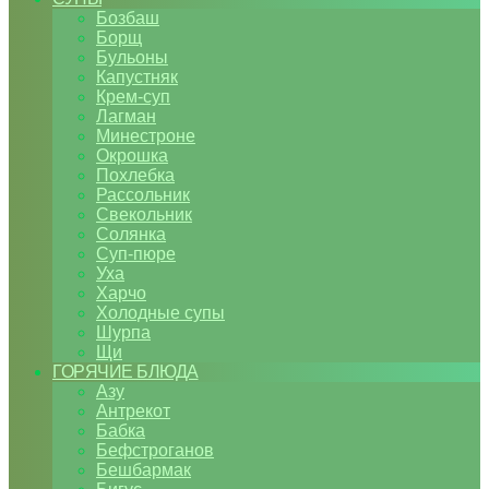
Бозбаш
Борщ
Бульоны
Капустняк
Крем-суп
Лагман
Минестроне
Окрошка
Похлебка
Рассольник
Свекольник
Солянка
Суп-пюре
Уха
Харчо
Холодные супы
Шурпа
Щи
ГОРЯЧИЕ БЛЮДА
Азу
Антрекот
Бабка
Бефстроганов
Бешбармак