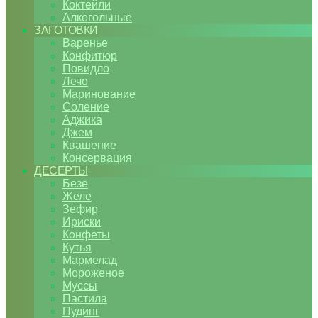
Коктейли
Алкогольные
ЗАГОТОВКИ
Варенье
Конфитюр
Повидло
Лечо
Маринование
Соление
Аджика
Джем
Квашение
Консервация
ДЕСЕРТЫ
Безе
Желе
Зефир
Ириски
Конфеты
Кутья
Мармелад
Мороженое
Муссы
Пастила
Пудинг