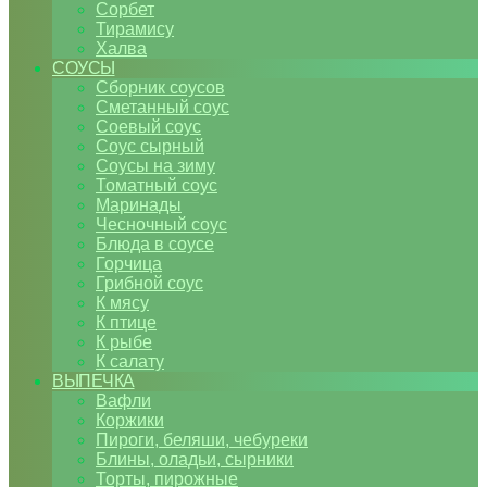
Сорбет
Тирамису
Халва
СОУСЫ
Сборник соусов
Сметанный соус
Соевый соус
Соус сырный
Соусы на зиму
Томатный соус
Маринады
Чесночный соус
Блюда в соусе
Горчица
Грибной соус
К мясу
К птице
К рыбе
К салату
ВЫПЕЧКА
Вафли
Коржики
Пироги, беляши, чебуреки
Блины, оладьи, сырники
Торты, пирожные