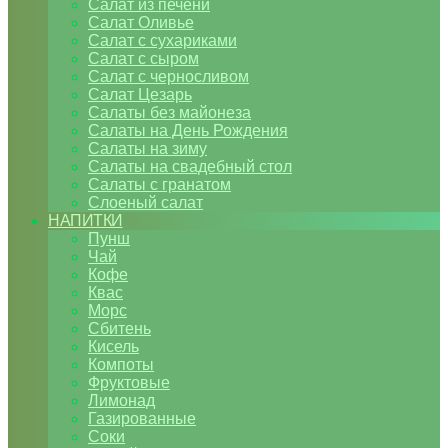
Салат из печени
Салат Оливье
Салат с сухариками
Салат с сыром
Салат с черносливом
Салат Цезарь
Салаты без майонеза
Салаты на День Рождения
Салаты на зиму
Салаты на свадебный стол
Салаты с гранатом
Слоеный салат
НАПИТКИ
Пунш
Чай
Кофе
Квас
Морс
Сбитень
Кисель
Компоты
Фруктовые
Лимонад
Газированные
Соки