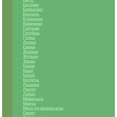
Бигус
Биточки
Бифштекс
Бризоль
Буженина
Вареники
Галушки
Голубцы
Гуляш
Долма
Ежики
Жаркое
Жульен
Зразы
Карри
Каши
Кебаб
Котлеты
Лазанья
Лангет
Лобио
Мамалыга
Манты
Мясо по-французски
Омлет