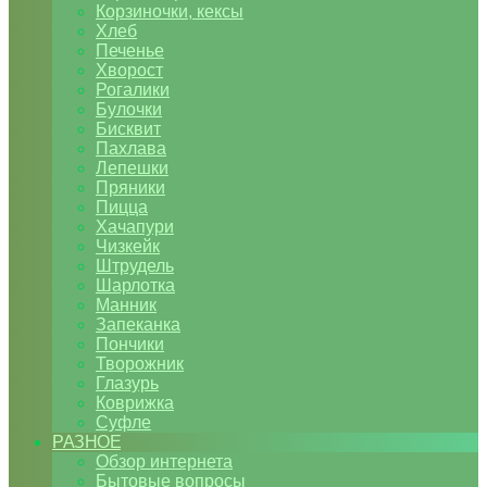
Корзиночки, кексы
Хлеб
Печенье
Хворост
Рогалики
Булочки
Бисквит
Пахлава
Лепешки
Пряники
Пицца
Хачапури
Чизкейк
Штрудель
Шарлотка
Манник
Запеканка
Пончики
Творожник
Глазурь
Коврижка
Суфле
РАЗНОЕ
Обзор интернета
Бытовые вопросы