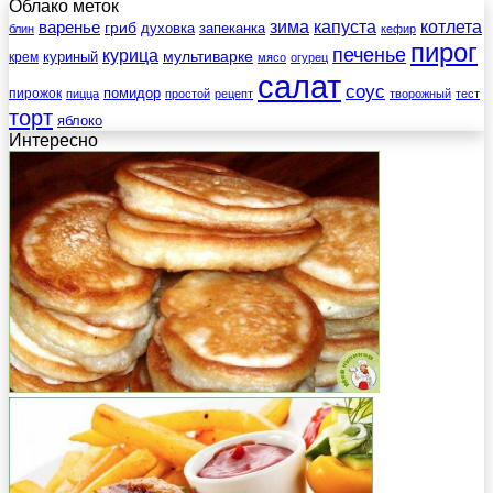
Облако меток
зима
котлета
варенье
капуста
гриб
духовка
запеканка
блин
кефир
пирог
печенье
курица
мультиварке
куриный
крем
мясо
огурец
салат
соус
помидор
пирожок
пицца
простой
рецепт
творожный
тест
торт
яблоко
Интересно