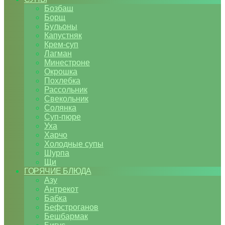
Бозбаш
Борщ
Бульоны
Капустняк
Крем-суп
Лагман
Минестроне
Окрошка
Похлебка
Рассольник
Свекольник
Солянка
Суп-пюре
Уха
Харчо
Холодные супы
Шурпа
Щи
ГОРЯЧИЕ БЛЮДА
Азу
Антрекот
Бабка
Бефстроганов
Бешбармак