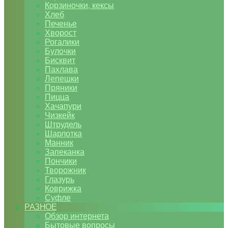
Корзиночки, кексы
Хлеб
Печенье
Хворост
Рогалики
Булочки
Бисквит
Пахлава
Лепешки
Пряники
Пицца
Хачапури
Чизкейк
Штрудель
Шарлотка
Манник
Запеканка
Пончики
Творожник
Глазурь
Коврижка
Суфле
РАЗНОЕ
Обзор интернета
Бытовые вопросы