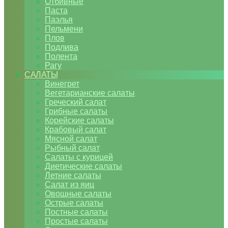
Отбивные
Паста
Паэлья
Пельмени
Плов
Подлива
Полента
Рагу
САЛАТЫ
Винегрет
Вегетарианские салаты
Греческий салат
Грибные салаты
Корейские салаты
Крабовый салат
Мясной салат
Рыбный салат
Салаты с курицей
Диетические салаты
Летние салаты
Салат из яиц
Овощные салаты
Острые салаты
Постные салаты
Простые салаты