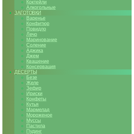
Коктейли
Алкогольные
ЗАГОТОВКИ
Варенье
Конфитюр
Повидло
Лечо
Маринование
Соление
Аджика
Джем
Квашение
Консервация
ДЕСЕРТЫ
Безе
Желе
Зефир
Ириски
Конфеты
Кутья
Мармелад
Мороженое
Муссы
Пастила
Пудинг