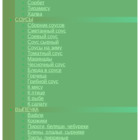
Сорбет
Тирамису
Халва
СОУСЫ
Сборник соусов
Сметанный соус
Соевый соус
Соус сырный
Соусы на зиму
Томатный соус
Маринады
Чесночный соус
Блюда в соусе
Горчица
Грибной соус
К мясу
К птице
К рыбе
К салату
ВЫПЕЧКА
Вафли
Коржики
Пироги, беляши, чебуреки
Блины, оладьи, сырники
Торты, пирожные