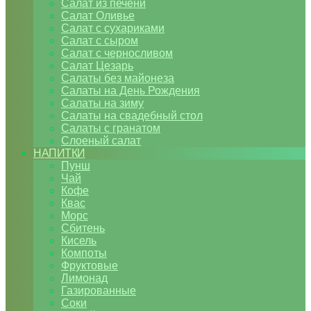
Салат из печени
Салат Оливье
Салат с сухариками
Салат с сыром
Салат с черносливом
Салат Цезарь
Салаты без майонеза
Салаты на День Рождения
Салаты на зиму
Салаты на свадебный стол
Салаты с гранатом
Слоеный салат
НАПИТКИ
Пунш
Чай
Кофе
Квас
Морс
Сбитень
Кисель
Компоты
Фруктовые
Лимонад
Газированные
Соки