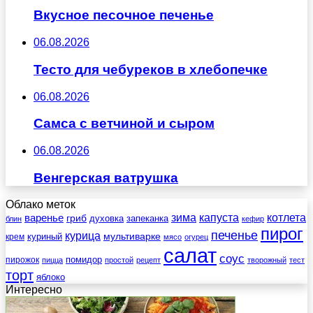
Вкусное песочное печенье
06.08.2026
Тесто для чебуреков в хлебопечке
06.08.2026
Самса с ветчиной и сыром
06.08.2026
Венгерская ватрушка
Облако меток
зима
котлета
варенье
капуста
гриб
духовка
запеканка
блин
кефир
пирог
печенье
курица
мультиварке
куриный
крем
мясо
огурец
салат
соус
помидор
пирожок
пицца
простой
рецепт
творожный
тест
торт
яблоко
Интересно