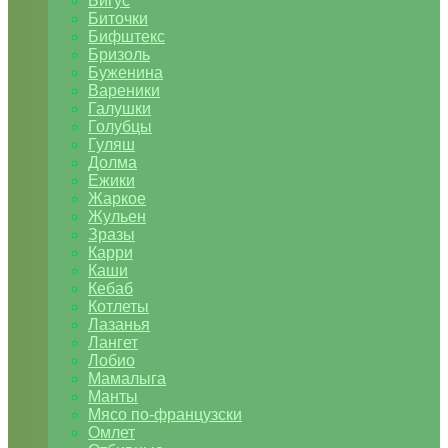
Бигус
Биточки
Бифштекс
Бризоль
Буженина
Вареники
Галушки
Голубцы
Гуляш
Долма
Ежики
Жаркое
Жульен
Зразы
Карри
Каши
Кебаб
Котлеты
Лазанья
Лангет
Лобио
Мамалыга
Манты
Мясо по-французски
Омлет