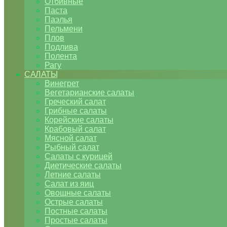
Отбивные
Паста
Паэлья
Пельмени
Плов
Подлива
Полента
Рагу
САЛАТЫ
Винегрет
Вегетарианские салаты
Греческий салат
Грибные салаты
Корейские салаты
Крабовый салат
Мясной салат
Рыбный салат
Салаты с курицей
Диетические салаты
Летние салаты
Салат из яиц
Овощные салаты
Острые салаты
Постные салаты
Простые салаты