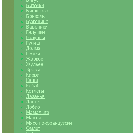
Бигус
Биточки
Бифштекс
Бризоль
Буженина
Вареники
Галушки
Голубцы
Гуляш
Долма
Ежики
Жаркое
Жульен
Зразы
Карри
Каши
Кебаб
Котлеты
Лазанья
Лангет
Лобио
Мамалыга
Манты
Мясо по-французски
Омлет