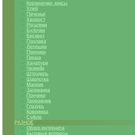
Корзиночки, кексы
Хлеб
Печенье
Хворост
Рогалики
Булочки
Бисквит
Пахлава
Лепешки
Пряники
Пицца
Хачапури
Чизкейк
Штрудель
Шарлотка
Манник
Запеканка
Пончики
Творожник
Глазурь
Коврижка
Суфле
РАЗНОЕ
Обзор интернета
Бытовые вопросы