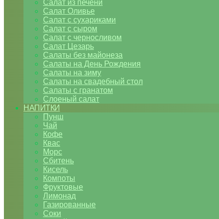
Салат из печени
Салат Оливье
Салат с сухариками
Салат с сыром
Салат с черносливом
Салат Цезарь
Салаты без майонеза
Салаты на День Рождения
Салаты на зиму
Салаты на свадебный стол
Салаты с гранатом
Слоеный салат
НАПИТКИ
Пунш
Чай
Кофе
Квас
Морс
Сбитень
Кисель
Компоты
Фруктовые
Лимонад
Газированные
Соки