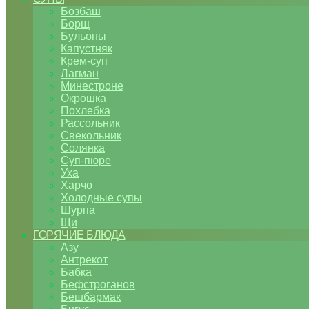
Бозбаш
Борщ
Бульоны
Капустняк
Крем-суп
Лагман
Минестроне
Окрошка
Похлебка
Рассольник
Свекольник
Солянка
Суп-пюре
Уха
Харчо
Холодные супы
Шурпа
Щи
ГОРЯЧИЕ БЛЮДА
Азу
Антрекот
Бабка
Бефстроганов
Бешбармак