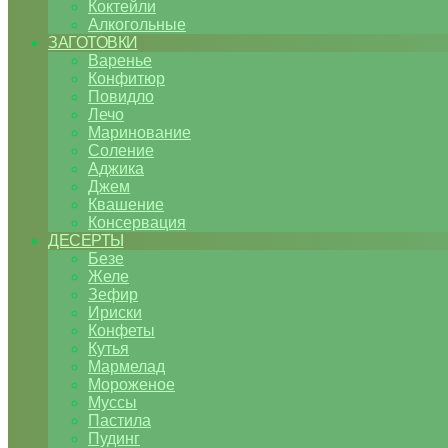
Коктейли
Алкогольные
ЗАГОТОВКИ
Варенье
Конфитюр
Повидло
Лечо
Маринование
Соление
Аджика
Джем
Квашение
Консервация
ДЕСЕРТЫ
Безе
Желе
Зефир
Ириски
Конфеты
Кутья
Мармелад
Мороженое
Муссы
Пастила
Пудинг