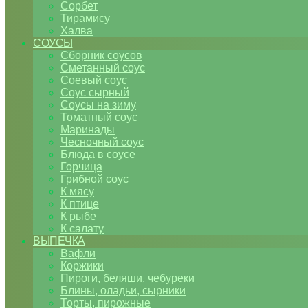
Сорбет
Тирамису
Халва
СОУСЫ
Сборник соусов
Сметанный соус
Соевый соус
Соус сырный
Соусы на зиму
Томатный соус
Маринады
Чесночный соус
Блюда в соусе
Горчица
Грибной соус
К мясу
К птице
К рыбе
К салату
ВЫПЕЧКА
Вафли
Коржики
Пироги, беляши, чебуреки
Блины, оладьи, сырники
Торты, пирожные