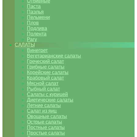
Отбивные
Паста
Паэлья
Пельмени
Плов
Подлива
Полента
Рагу
САЛАТЫ
Винегрет
Вегетарианские салаты
Греческий салат
Грибные салаты
Корейские салаты
Крабовый салат
Мясной салат
Рыбный салат
Салаты с курицей
Диетические салаты
Летние салаты
Салат из яиц
Овощные салаты
Острые салаты
Постные салаты
Простые салаты