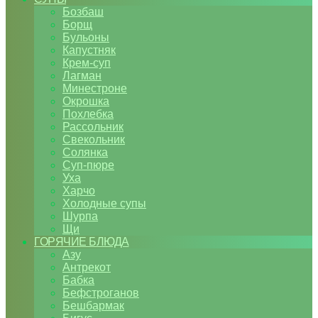
Бозбаш
Борщ
Бульоны
Капустняк
Крем-суп
Лагман
Минестроне
Окрошка
Похлебка
Рассольник
Свекольник
Солянка
Суп-пюре
Уха
Харчо
Холодные супы
Шурпа
Щи
ГОРЯЧИЕ БЛЮДА
Азу
Антрекот
Бабка
Бефстроганов
Бешбармак