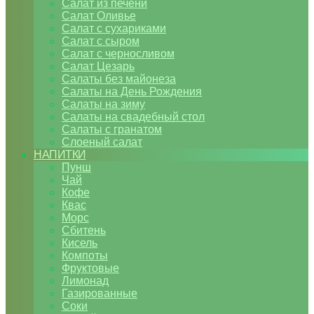
Салат из печени
Салат Оливье
Салат с сухариками
Салат с сыром
Салат с черносливом
Салат Цезарь
Салаты без майонеза
Салаты на День Рождения
Салаты на зиму
Салаты на свадебный стол
Салаты с гранатом
Слоеный салат
НАПИТКИ
Пунш
Чай
Кофе
Квас
Морс
Сбитень
Кисель
Компоты
Фруктовые
Лимонад
Газированные
Соки