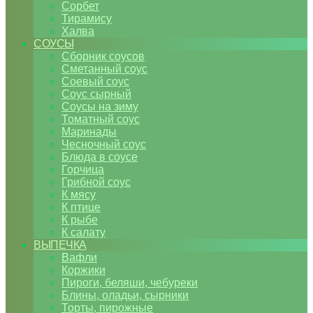
Сорбет
Тирамису
Халва
СОУСЫ
Сборник соусов
Сметанный соус
Соевый соус
Соус сырный
Соусы на зиму
Томатный соус
Маринады
Чесночный соус
Блюда в соусе
Горчица
Грибной соус
К мясу
К птице
К рыбе
К салату
ВЫПЕЧКА
Вафли
Коржики
Пироги, беляши, чебуреки
Блины, оладьи, сырники
Торты, пирожные