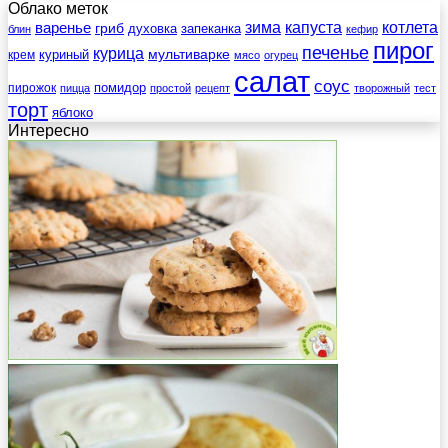
Облако меток
зима
котлета
варенье
капуста
гриб
духовка
запеканка
блин
кефир
пирог
печенье
курица
мультиварке
куриный
крем
мясо
огурец
салат
соус
помидор
пирожок
пицца
простой
рецепт
творожный
тест
торт
яблоко
Интересно