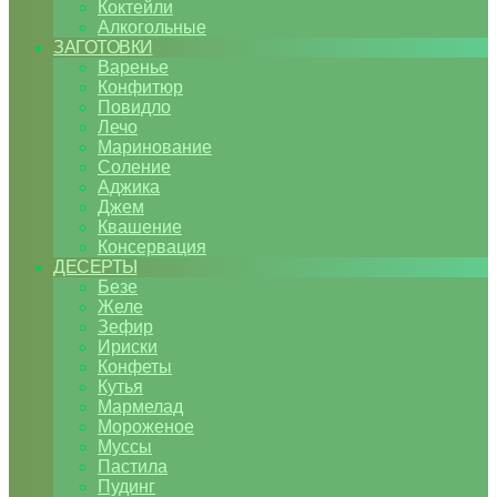
Коктейли
Алкогольные
ЗАГОТОВКИ
Варенье
Конфитюр
Повидло
Лечо
Маринование
Соление
Аджика
Джем
Квашение
Консервация
ДЕСЕРТЫ
Безе
Желе
Зефир
Ириски
Конфеты
Кутья
Мармелад
Мороженое
Муссы
Пастила
Пудинг