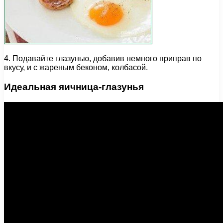
4. Подавайте глазунью, добавив немного приправ по
вкусу, и с жареным беконом, колбасой.
Идеальная яичница-глазунья