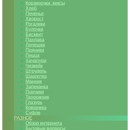
Корзиночки, кексы
Хлеб
Печенье
Хворост
Рогалики
Булочки
Бисквит
Пахлава
Лепешки
Пряники
Пицца
Хачапури
Чизкейк
Штрудель
Шарлотка
Манник
Запеканка
Пончики
Творожник
Глазурь
Коврижка
Суфле
РАЗНОЕ
Обзор интернета
Бытовые вопросы