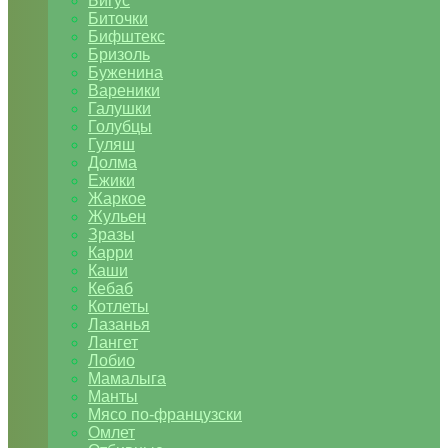
Бигус
Биточки
Бифштекс
Бризоль
Буженина
Вареники
Галушки
Голубцы
Гуляш
Долма
Ежики
Жаркое
Жульен
Зразы
Карри
Каши
Кебаб
Котлеты
Лазанья
Лангет
Лобио
Мамалыга
Манты
Мясо по-французски
Омлет