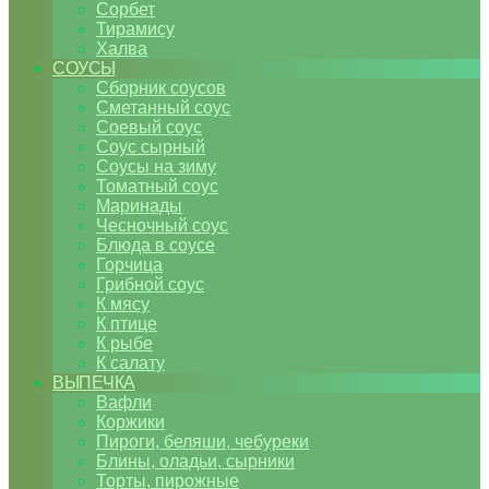
Сорбет
Тирамису
Халва
СОУСЫ
Сборник соусов
Сметанный соус
Соевый соус
Соус сырный
Соусы на зиму
Томатный соус
Маринады
Чесночный соус
Блюда в соусе
Горчица
Грибной соус
К мясу
К птице
К рыбе
К салату
ВЫПЕЧКА
Вафли
Коржики
Пироги, беляши, чебуреки
Блины, оладьи, сырники
Торты, пирожные