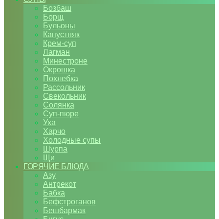
Бозбаш
Борщ
Бульоны
Капустняк
Крем-суп
Лагман
Минестроне
Окрошка
Похлебка
Рассольник
Свекольник
Солянка
Суп-пюре
Уха
Харчо
Холодные супы
Шурпа
Щи
ГОРЯЧИЕ БЛЮДА
Азу
Антрекот
Бабка
Бефстроганов
Бешбармак