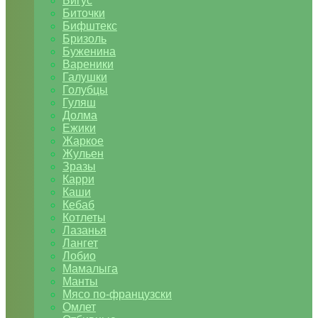
Бигус
Биточки
Бифштекс
Бризоль
Буженина
Вареники
Галушки
Голубцы
Гуляш
Долма
Ежики
Жаркое
Жульен
Зразы
Карри
Каши
Кебаб
Котлеты
Лазанья
Лангет
Лобио
Мамалыга
Манты
Мясо по-французски
Омлет