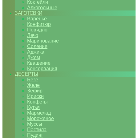
Коктейли
Алкогольные
ЗАГОТОВКИ
Варенье
Конфитюр
Повидло
Лечо
Маринование
Соление
Аджика
Джем
Квашение
Консервация
ДЕСЕРТЫ
Безе
Желе
Зефир
Ириски
Конфеты
Кутья
Мармелад
Мороженое
Муссы
Пастила
Пудинг