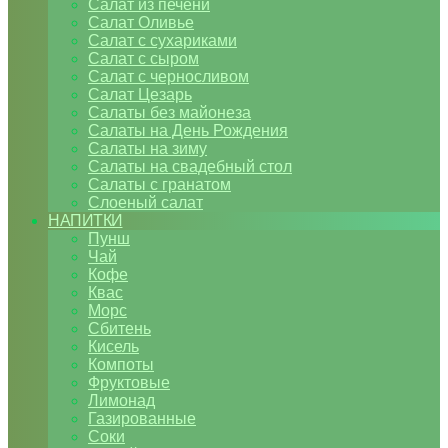
Салат из печени
Салат Оливье
Салат с сухариками
Салат с сыром
Салат с черносливом
Салат Цезарь
Салаты без майонеза
Салаты на День Рождения
Салаты на зиму
Салаты на свадебный стол
Салаты с гранатом
Слоеный салат
НАПИТКИ
Пунш
Чай
Кофе
Квас
Морс
Сбитень
Кисель
Компоты
Фруктовые
Лимонад
Газированные
Соки