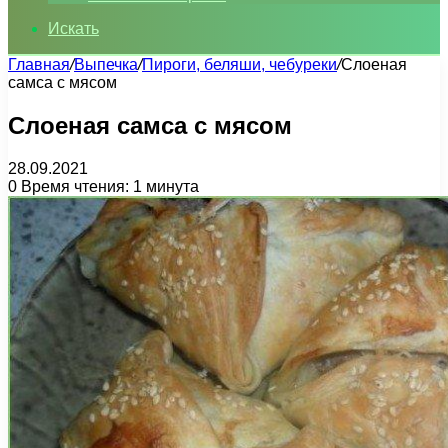
Искать
Главная
/
Выпечка
/
Пироги, беляши, чебуреки
/
Слоеная
самса с мясом
Слоеная самса с мясом
28.09.2021
0
Время чтения: 1 минута