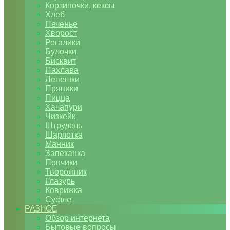
Корзиночки, кексы
Хлеб
Печенье
Хворост
Рогалики
Булочки
Бисквит
Пахлава
Лепешки
Пряники
Пицца
Хачапури
Чизкейк
Штрудель
Шарлотка
Манник
Запеканка
Пончики
Творожник
Глазурь
Коврижка
Суфле
РАЗНОЕ
Обзор интернета
Бытовые вопросы