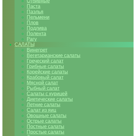
Отбивные
Паста
Паэлья
Пельмени
Плов
Подлива
Полента
Рагу
САЛАТЫ
Винегрет
Вегетарианские салаты
Греческий салат
Грибные салаты
Корейские салаты
Крабовый салат
Мясной салат
Рыбный салат
Салаты с курицей
Диетические салаты
Летние салаты
Салат из яиц
Овощные салаты
Острые салаты
Постные салаты
Простые салаты