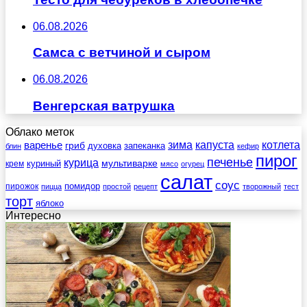
06.08.2026
Самса с ветчиной и сыром
06.08.2026
Венгерская ватрушка
Облако меток
зима
котлета
варенье
капуста
гриб
духовка
запеканка
блин
кефир
пирог
печенье
курица
мультиварке
куриный
крем
мясо
огурец
салат
соус
помидор
пирожок
пицца
простой
рецепт
творожный
тест
торт
яблоко
Интересно