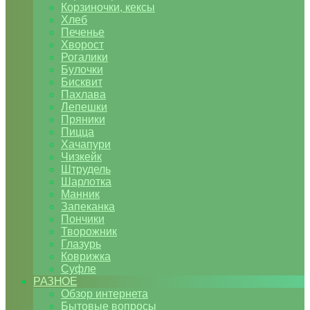
Корзиночки, кексы
Хлеб
Печенье
Хворост
Рогалики
Булочки
Бисквит
Пахлава
Лепешки
Пряники
Пицца
Хачапури
Чизкейк
Штрудель
Шарлотка
Манник
Запеканка
Пончики
Творожник
Глазурь
Коврижка
Суфле
РАЗНОЕ
Обзор интернета
Бытовые вопросы