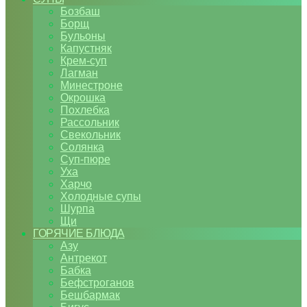
Бозбаш
Борщ
Бульоны
Капустняк
Крем-суп
Лагман
Минестроне
Окрошка
Похлебка
Рассольник
Свекольник
Солянка
Суп-пюре
Уха
Харчо
Холодные супы
Шурпа
Щи
ГОРЯЧИЕ БЛЮДА
Азу
Антрекот
Бабка
Бефстроганов
Бешбармак