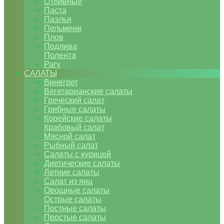
Отбивные
Паста
Паэлья
Пельмени
Плов
Подлива
Полента
Рагу
САЛАТЫ
Винегрет
Вегетарианские салаты
Греческий салат
Грибные салаты
Корейские салаты
Крабовый салат
Мясной салат
Рыбный салат
Салаты с курицей
Диетические салаты
Летние салаты
Салат из яиц
Овощные салаты
Острые салаты
Постные салаты
Простые салаты