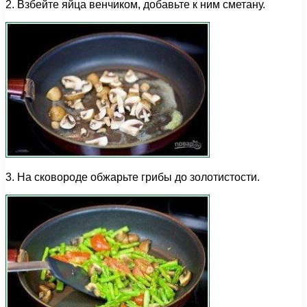
2. Взбейте яйца венчиком, добавьте к ним сметану.
3. На сковороде обжарьте грибы до золотистости.