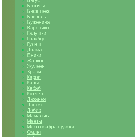
Бигус
Биточки
Бифштекс
Бризоль
Буженина
Вареники
Галушки
Голубцы
Гуляш
Долма
Ежики
Жаркое
Жульен
Зразы
Карри
Каши
Кебаб
Котлеты
Лазанья
Лангет
Лобио
Мамалыга
Манты
Мясо по-французски
Омлет