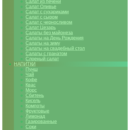
Салат из печени
Салат Оливье
Салат с сухариками
Салат с сыром
Салат с черносливом
Салат Цезарь
Салаты без майонеза
Салаты на День Рождения
Салаты на зиму
Салаты на свадебный стол
Салаты с гранатом
Слоеный салат
НАПИТКИ
Пунш
Чай
Кофе
Квас
Морс
Сбитень
Кисель
Компоты
Фруктовые
Лимонад
Газированные
Соки