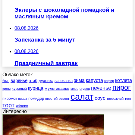
Эклеры с шоколадной помадкой и
масляным кремом
08.08.2026
Запеканка за 5 минут
08.08.2026
Праздничный завтрак
Облако меток
зима
котлета
варенье
капуста
гриб
духовка
запеканка
блин
кефир
пирог
печенье
курица
мультиварке
куриный
крем
мясо
огурец
салат
соус
помидор
пирожок
пицца
простой
рецепт
творожный
тест
торт
яблоко
Интересно