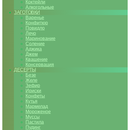
Коктейли
Алкогольные
ЗАГОТОВКИ
Варенье
Конфитюр
Повидло
Лечо
Маринование
Соление
Аджика
Джем
Квашение
Консервация
ДЕСЕРТЫ
Безе
Желе
Зефир
Ириски
Конфеты
Кутья
Мармелад
Мороженое
Муссы
Пастила
Пудинг