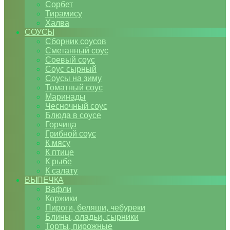
Сорбет
Тирамису
Халва
СОУСЫ
Сборник соусов
Сметанный соус
Соевый соус
Соус сырный
Соусы на зиму
Томатный соус
Маринады
Чесночный соус
Блюда в соусе
Горчица
Грибной соус
К мясу
К птице
К рыбе
К салату
ВЫПЕЧКА
Вафли
Коржики
Пироги, беляши, чебуреки
Блины, оладьи, сырники
Торты, пирожные