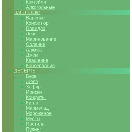
Коктейли
Алкогольные
ЗАГОТОВКИ
Варенье
Конфитюр
Повидло
Лечо
Маринование
Соление
Аджика
Джем
Квашение
Консервация
ДЕСЕРТЫ
Безе
Желе
Зефир
Ириски
Конфеты
Кутья
Мармелад
Мороженое
Муссы
Пастила
Пудинг