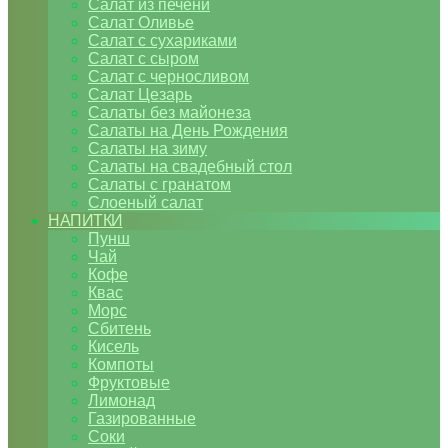
Салат из печени
Салат Оливье
Салат с сухариками
Салат с сыром
Салат с черносливом
Салат Цезарь
Салаты без майонеза
Салаты на День Рождения
Салаты на зиму
Салаты на свадебный стол
Салаты с гранатом
Слоеный салат
НАПИТКИ
Пунш
Чай
Кофе
Квас
Морс
Сбитень
Кисель
Компоты
Фруктовые
Лимонад
Газированные
Соки