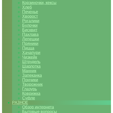
Корзиночки, кексы
Хлеб
Печенье
Хворост
Рогалики
Булочки
Бисквит
Пахлава
Лепешки
Пряники
Пицца
Хачапури
Чизкейк
Штрудель
Шарлотка
Манник
Запеканка
Пончики
Творожник
Глазурь
Коврижка
Суфле
РАЗНОЕ
Обзор интернета
Бытовые вопросы