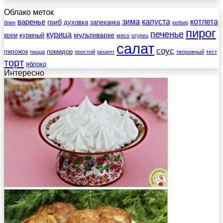
Облако меток
зима
котлета
варенье
капуста
гриб
духовка
запеканка
блин
кефир
пирог
печенье
курица
мультиварке
куриный
крем
мясо
огурец
салат
соус
помидор
пирожок
пицца
простой
рецепт
творожный
тест
торт
яблоко
Интересно