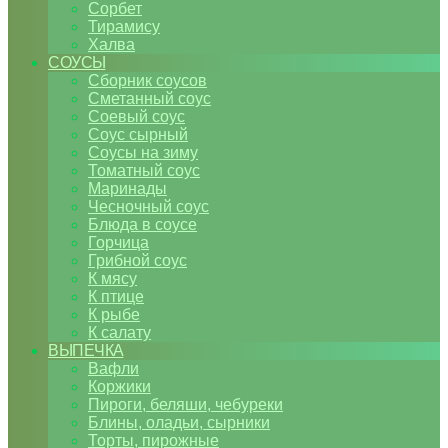
Сорбет
Тирамису
Халва
СОУСЫ
Сборник соусов
Сметанный соус
Соевый соус
Соус сырный
Соусы на зиму
Томатный соус
Маринады
Чесночный соус
Блюда в соусе
Горчица
Грибной соус
К мясу
К птице
К рыбе
К салату
ВЫПЕЧКА
Вафли
Коржики
Пироги, беляши, чебуреки
Блины, оладьи, сырники
Торты, пирожные