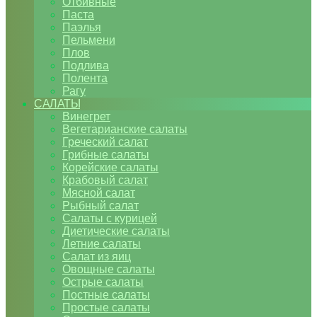
Отбивные
Паста
Паэлья
Пельмени
Плов
Подлива
Полента
Рагу
САЛАТЫ
Винегрет
Вегетарианские салаты
Греческий салат
Грибные салаты
Корейские салаты
Крабовый салат
Мясной салат
Рыбный салат
Салаты с курицей
Диетические салаты
Летние салаты
Салат из яиц
Овощные салаты
Острые салаты
Постные салаты
Простые салаты