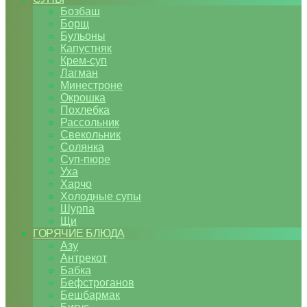
Бозбаш
Борщ
Бульоны
Капустняк
Крем-суп
Лагман
Минестроне
Окрошка
Похлебка
Рассольник
Свекольник
Солянка
Суп-пюре
Уха
Харчо
Холодные супы
Шурпа
Щи
ГОРЯЧИЕ БЛЮДА
Азу
Антрекот
Бабка
Бефстроганов
Бешбармак