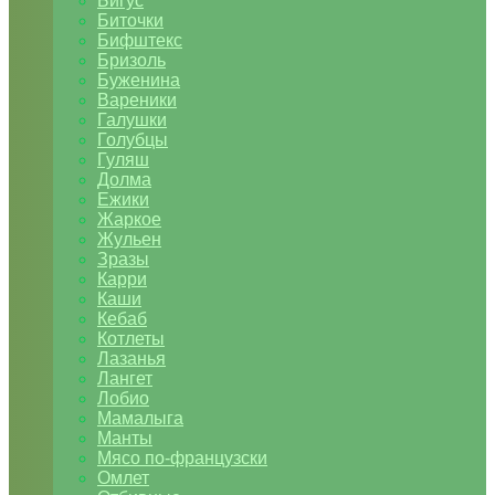
Бигус
Биточки
Бифштекс
Бризоль
Буженина
Вареники
Галушки
Голубцы
Гуляш
Долма
Ежики
Жаркое
Жульен
Зразы
Карри
Каши
Кебаб
Котлеты
Лазанья
Лангет
Лобио
Мамалыга
Манты
Мясо по-французски
Омлет