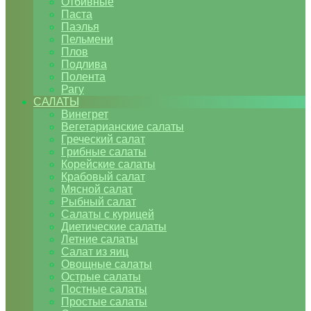
Отбивные
Паста
Паэлья
Пельмени
Плов
Подлива
Полента
Рагу
САЛАТЫ
Винегрет
Вегетарианские салаты
Греческий салат
Грибные салаты
Корейские салаты
Крабовый салат
Мясной салат
Рыбный салат
Салаты с курицей
Диетические салаты
Летние салаты
Салат из яиц
Овощные салаты
Острые салаты
Постные салаты
Простые салаты