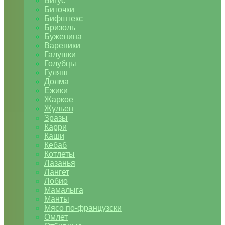
Бигус
Биточки
Бифштекс
Бризоль
Буженина
Вареники
Галушки
Голубцы
Гуляш
Долма
Ежики
Жаркое
Жульен
Зразы
Карри
Каши
Кебаб
Котлеты
Лазанья
Лангет
Лобио
Мамалыга
Манты
Мясо по-французски
Омлет