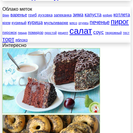
Облако меток
зима
котлета
варенье
капуста
гриб
духовка
запеканка
блин
кефир
пирог
печенье
курица
мультиварке
куриный
крем
мясо
огурец
салат
соус
помидор
пирожок
пицца
простой
рецепт
творожный
тест
торт
яблоко
Интересно