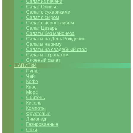
Салат из печени
Салат Оливье
Салат с сухариками
Салат с сыром
Салат с черносливом
Салат Цезарь
Салаты без майонеза
Салаты на День Рождения
Салаты на зиму
Салаты на свадебный стол
Салаты с гранатом
Слоеный салат
НАПИТКИ
Пунш
Чай
Кофе
Квас
Морс
Сбитень
Кисель
Компоты
Фруктовые
Лимонад
Газированные
Соки