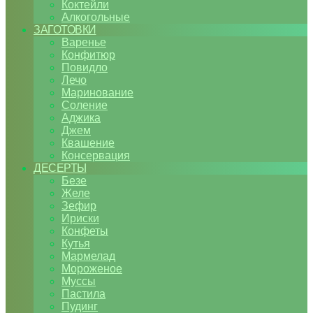
Коктейли
Алкогольные
ЗАГОТОВКИ
Варенье
Конфитюр
Повидло
Лечо
Маринование
Соление
Аджика
Джем
Квашение
Консервация
ДЕСЕРТЫ
Безе
Желе
Зефир
Ириски
Конфеты
Кутья
Мармелад
Мороженое
Муссы
Пастила
Пудинг