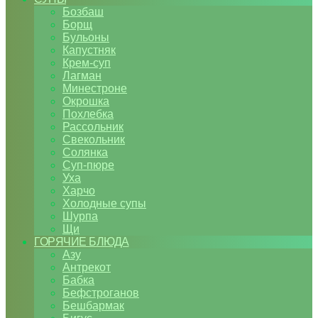
Бозбаш
Борщ
Бульоны
Капустняк
Крем-суп
Лагман
Минестроне
Окрошка
Похлебка
Рассольник
Свекольник
Солянка
Суп-пюре
Уха
Харчо
Холодные супы
Шурпа
Щи
ГОРЯЧИЕ БЛЮДА
Азу
Антрекот
Бабка
Бефстроганов
Бешбармак