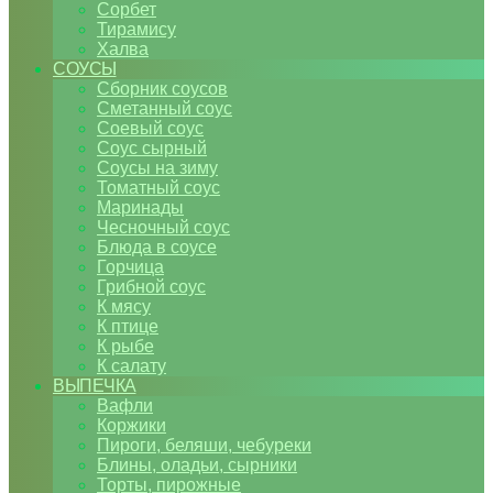
Сорбет
Тирамису
Халва
СОУСЫ
Сборник соусов
Сметанный соус
Соевый соус
Соус сырный
Соусы на зиму
Томатный соус
Маринады
Чесночный соус
Блюда в соусе
Горчица
Грибной соус
К мясу
К птице
К рыбе
К салату
ВЫПЕЧКА
Вафли
Коржики
Пироги, беляши, чебуреки
Блины, оладьи, сырники
Торты, пирожные