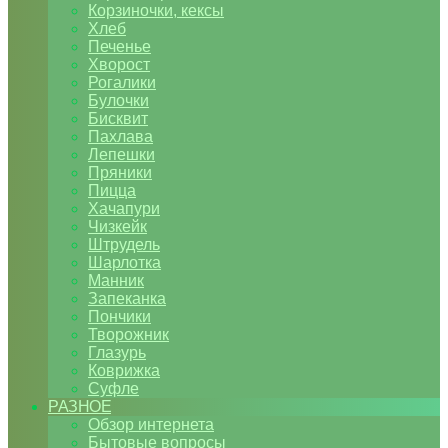
Корзиночки, кексы
Хлеб
Печенье
Хворост
Рогалики
Булочки
Бисквит
Пахлава
Лепешки
Пряники
Пицца
Хачапури
Чизкейк
Штрудель
Шарлотка
Манник
Запеканка
Пончики
Творожник
Глазурь
Коврижка
Суфле
РАЗНОЕ
Обзор интернета
Бытовые вопросы