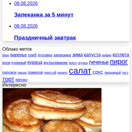
08.08.2026
Запеканка за 5 минут
08.08.2026
Праздничный завтрак
Облако меток
зима
котлета
варенье
капуста
гриб
духовка
запеканка
блин
кефир
пирог
печенье
курица
мультиварке
куриный
крем
мясо
огурец
салат
соус
помидор
пирожок
пицца
простой
рецепт
творожный
тест
торт
яблоко
Интересно