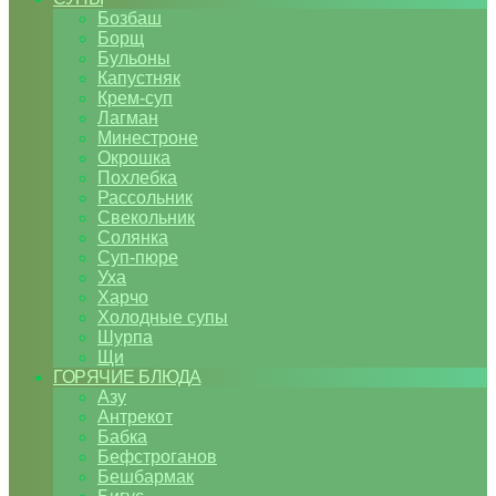
Бозбаш
Борщ
Бульоны
Капустняк
Крем-суп
Лагман
Минестроне
Окрошка
Похлебка
Рассольник
Свекольник
Солянка
Суп-пюре
Уха
Харчо
Холодные супы
Шурпа
Щи
ГОРЯЧИЕ БЛЮДА
Азу
Антрекот
Бабка
Бефстроганов
Бешбармак