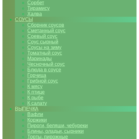
Сорбет
Тирамису
Халва
СОУСЫ
Сборник соусов
Сметанный соус
Соевый соус
Соус сырный
Соусы на зиму
Томатный соус
Маринады
Чесночный соус
Блюда в соусе
Горчица
Грибной соус
К мясу
К птице
К рыбе
К салату
ВЫПЕЧКА
Вафли
Коржики
Пироги, беляши, чебуреки
Блины, оладьи, сырники
Торты, пирожные