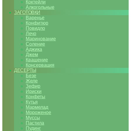
Коктейли
Алкогольные
ЗАГОТОВКИ
Варенье
Конфитюр
Повидло
Лечо
Маринование
Соление
Аджика
Джем
Квашение
Консервация
ДЕСЕРТЫ
Безе
Желе
Зефир
Ириски
Конфеты
Кутья
Мармелад
Мороженое
Муссы
Пастила
Пудинг