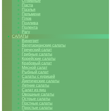
Отбивные
Паста
Паэлья
Пельмени
Плов
Подлива
Полента
Рагу
САЛАТЫ
Винегрет
Вегетарианские салаты
Греческий салат
Грибные салаты
Корейские салаты
Крабовый салат
Мясной салат
Рыбный салат
Салаты с курицей
Диетические салаты
Летние салаты
Салат из яиц
Овощные салаты
Острые салаты
Постные салаты
Простые салаты