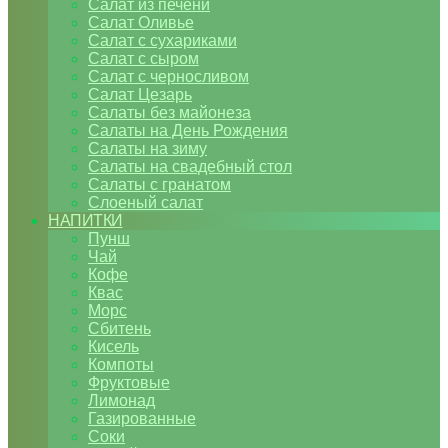
Салат из печени
Салат Оливье
Салат с сухариками
Салат с сыром
Салат с черносливом
Салат Цезарь
Салаты без майонеза
Салаты на День Рождения
Салаты на зиму
Салаты на свадебный стол
Салаты с гранатом
Слоеный салат
НАПИТКИ
Пунш
Чай
Кофе
Квас
Морс
Сбитень
Кисель
Компоты
Фруктовые
Лимонад
Газированные
Соки