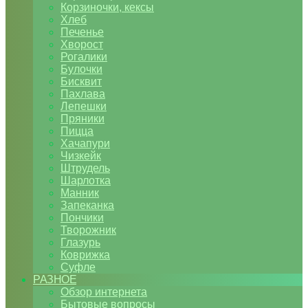
Корзиночки, кексы
Хлеб
Печенье
Хворост
Рогалики
Булочки
Бисквит
Пахлава
Лепешки
Пряники
Пицца
Хачапури
Чизкейк
Штрудель
Шарлотка
Манник
Запеканка
Пончики
Творожник
Глазурь
Коврижка
Суфле
РАЗНОЕ
Обзор интернета
Бытовые вопросы