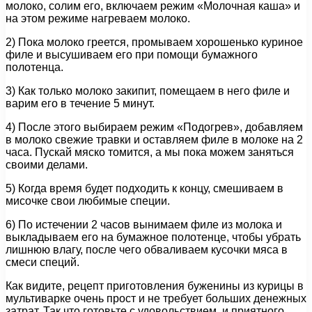
молоко, солим его, включаем режим «Молочная каша» и
на этом режиме нагреваем молоко.
2) Пока молоко греется, промываем хорошенько куриное
филе и высушиваем его при помощи бумажного
полотенца.
3) Как только молоко закипит, помещаем в него филе и
варим его в течение 5 минут.
4) После этого выбираем режим «Подогрев», добавляем
в молоко свежие травки и оставляем филе в молоке на 2
часа. Пускай мяско томится, а мы пока можем заняться
своими делами.
5) Когда время будет подходить к концу, смешиваем в
мисочке свои любимые специи.
6) По истечении 2 часов вынимаем филе из молока и
выкладываем его на бумажное полотенце, чтобы убрать
лишнюю влагу, после чего обваливаем кусочки мяса в
смеси специй.
Как видите, рецепт приготовления буженины из курицы в
мультиварке очень прост и не требует больших денежных
затрат. Так что готовьте с удовольствием, и приятного