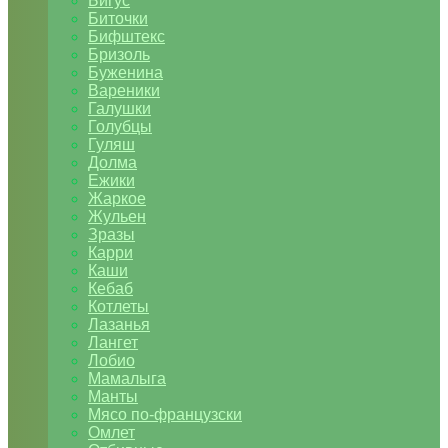
Бигус
Биточки
Бифштекс
Бризоль
Буженина
Вареники
Галушки
Голубцы
Гуляш
Долма
Ежики
Жаркое
Жульен
Зразы
Карри
Каши
Кебаб
Котлеты
Лазанья
Лангет
Лобио
Мамалыга
Манты
Мясо по-французски
Омлет