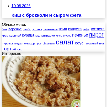
10.08.2026
Киш с брокколи и сыром фета
Облако меток
зима
котлета
варенье
капуста
гриб
духовка
запеканка
блин
кефир
пирог
печенье
курица
мультиварке
куриный
крем
мясо
огурец
салат
соус
помидор
пирожок
пицца
простой
рецепт
творожный
тест
торт
яблоко
Интересно