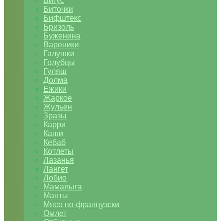
Бигус
Биточки
Бифштекс
Бризоль
Буженина
Вареники
Галушки
Голубцы
Гуляш
Долма
Ежики
Жаркое
Жульен
Зразы
Карри
Каши
Кебаб
Котлеты
Лазанья
Лангет
Лобио
Мамалыга
Манты
Мясо по-французски
Омлет