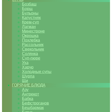
Бозбаш
Борщ
Бульоны
Капустняк
Крем-суп
Лагман
Минестроне
Окрошка
Похлебка
Рассольник
Свекольник
Солянка
Суп-пюре
Уха
Харчо
Холодные супы
Шурпа
Щи
ГОРЯЧИЕ БЛЮДА
Азу
Антрекот
Бабка
Бефстроганов
Бешбармак