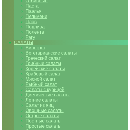
Отбивные
Паста
Паэлья
Пельмени
Плов
Подлива
Полента
Рагу
САЛАТЫ
Винегрет
Вегетарианские салаты
Греческий салат
Грибные салаты
Корейские салаты
Крабовый салат
Мясной салат
Рыбный салат
Салаты с курицей
Диетические салаты
Летние салаты
Салат из яиц
Овощные салаты
Острые салаты
Постные салаты
Простые салаты