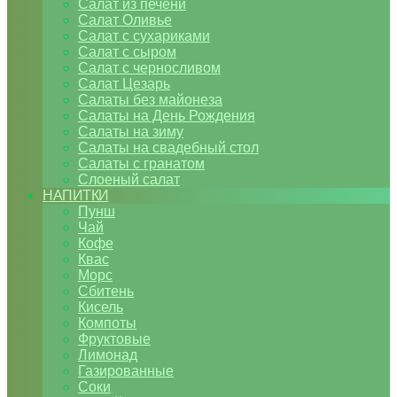
Салат из печени
Салат Оливье
Салат с сухариками
Салат с сыром
Салат с черносливом
Салат Цезарь
Салаты без майонеза
Салаты на День Рождения
Салаты на зиму
Салаты на свадебный стол
Салаты с гранатом
Слоеный салат
НАПИТКИ
Пунш
Чай
Кофе
Квас
Морс
Сбитень
Кисель
Компоты
Фруктовые
Лимонад
Газированные
Соки