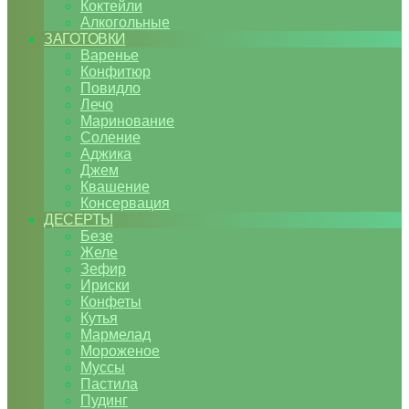
Коктейли
Алкогольные
ЗАГОТОВКИ
Варенье
Конфитюр
Повидло
Лечо
Маринование
Соление
Аджика
Джем
Квашение
Консервация
ДЕСЕРТЫ
Безе
Желе
Зефир
Ириски
Конфеты
Кутья
Мармелад
Мороженое
Муссы
Пастила
Пудинг