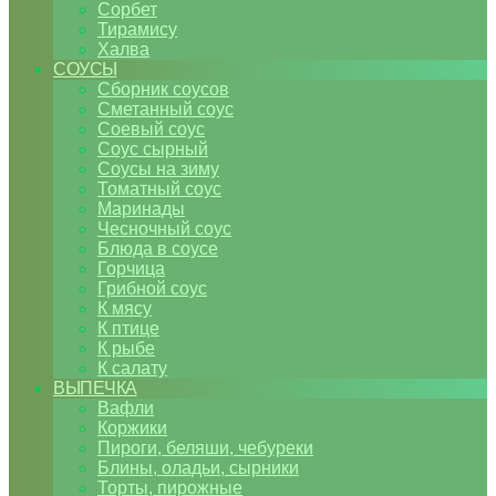
Сорбет
Тирамису
Халва
СОУСЫ
Сборник соусов
Сметанный соус
Соевый соус
Соус сырный
Соусы на зиму
Томатный соус
Маринады
Чесночный соус
Блюда в соусе
Горчица
Грибной соус
К мясу
К птице
К рыбе
К салату
ВЫПЕЧКА
Вафли
Коржики
Пироги, беляши, чебуреки
Блины, оладьи, сырники
Торты, пирожные