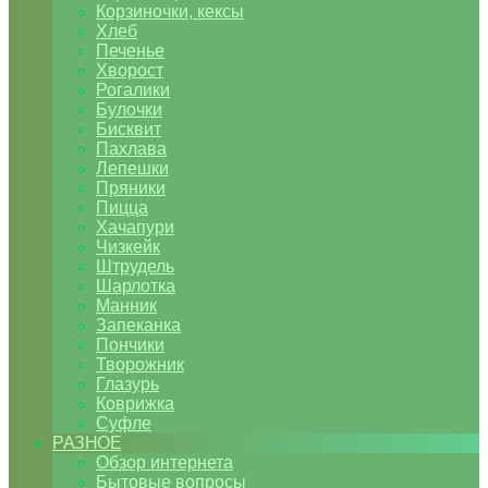
Корзиночки, кексы
Хлеб
Печенье
Хворост
Рогалики
Булочки
Бисквит
Пахлава
Лепешки
Пряники
Пицца
Хачапури
Чизкейк
Штрудель
Шарлотка
Манник
Запеканка
Пончики
Творожник
Глазурь
Коврижка
Суфле
РАЗНОЕ
Обзор интернета
Бытовые вопросы