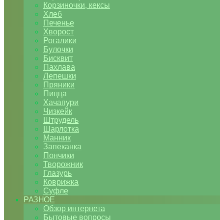
Корзиночки, кексы
Хлеб
Печенье
Хворост
Рогалики
Булочки
Бисквит
Пахлава
Лепешки
Пряники
Пицца
Хачапури
Чизкейк
Штрудель
Шарлотка
Манник
Запеканка
Пончики
Творожник
Глазурь
Коврижка
Суфле
РАЗНОЕ
Обзор интернета
Бытовые вопросы