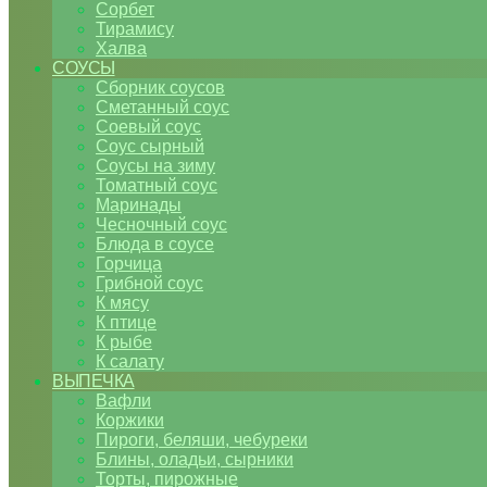
Сорбет
Тирамису
Халва
СОУСЫ
Сборник соусов
Сметанный соус
Соевый соус
Соус сырный
Соусы на зиму
Томатный соус
Маринады
Чесночный соус
Блюда в соусе
Горчица
Грибной соус
К мясу
К птице
К рыбе
К салату
ВЫПЕЧКА
Вафли
Коржики
Пироги, беляши, чебуреки
Блины, оладьи, сырники
Торты, пирожные