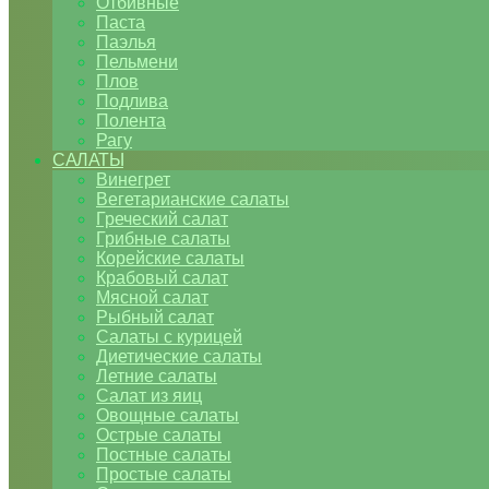
Отбивные
Паста
Паэлья
Пельмени
Плов
Подлива
Полента
Рагу
САЛАТЫ
Винегрет
Вегетарианские салаты
Греческий салат
Грибные салаты
Корейские салаты
Крабовый салат
Мясной салат
Рыбный салат
Салаты с курицей
Диетические салаты
Летние салаты
Салат из яиц
Овощные салаты
Острые салаты
Постные салаты
Простые салаты