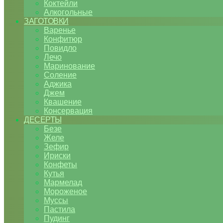
Коктейли
Алкогольные
ЗАГОТОВКИ
Варенье
Конфитюр
Повидло
Лечо
Маринование
Соление
Аджика
Джем
Квашение
Консервация
ДЕСЕРТЫ
Безе
Желе
Зефир
Ириски
Конфеты
Кутья
Мармелад
Мороженое
Муссы
Пастила
Пудинг