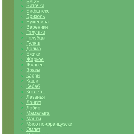
Бигус
Биточки
Бифштекс
Бризоль
Буженина
Вареники
Галушки
Голубцы
Гуляш
Долма
Ежики
Жаркое
Жульен
Зразы
Карри
Каши
Кебаб
Котлеты
Лазанья
Лангет
Лобио
Мамалыга
Манты
Мясо по-французски
Омлет