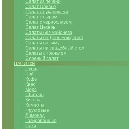
Салат из печени
Салат Оливье
Салат с сухариками
Салат с сыром
Салат с черносливом
Салат Цезарь
Салаты без майонеза
Салаты на День Рождения
Салаты на зиму
Салаты на свадебный стол
Салаты с гранатом
Слоеный салат
НАПИТКИ
Пунш
Чай
Кофе
Квас
Морс
Сбитень
Кисель
Компоты
Фруктовые
Лимонад
Газированные
Соки