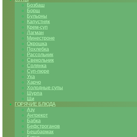
Бозбаш
Борщ
Бульоны
Капустняк
Крем-суп
Лагман
Минестроне
Окрошка
Похлебка
Рассольник
Свекольник
Солянка
Суп-пюре
Уха
Харчо
Холодные супы
Шурпа
Щи
ГОРЯЧИЕ БЛЮДА
Азу
Антрекот
Бабка
Бефстроганов
Бешбармак