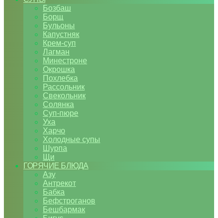
Бозбаш
Борщ
Бульоны
Капустняк
Крем-суп
Лагман
Минестроне
Окрошка
Похлебка
Рассольник
Свекольник
Солянка
Суп-пюре
Уха
Харчо
Холодные супы
Шурпа
Щи
ГОРЯЧИЕ БЛЮДА
Азу
Антрекот
Бабка
Бефстроганов
Бешбармак