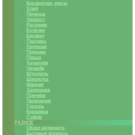
Корзиночки, кексы
Хлеб
Печенье
Хворост
Рогалики
Булочки
Бисквит
Пахлава
Лепешки
Пряники
Пицца
Хачапури
Чизкейк
Штрудель
Шарлотка
Манник
Запеканка
Пончики
Творожник
Глазурь
Коврижка
Суфле
РАЗНОЕ
Обзор интернета
Бытовые вопросы