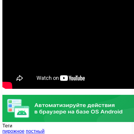
Теги
пирожное
постный