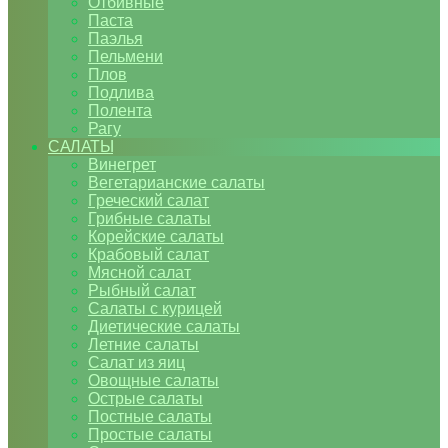
Отбивные
Паста
Паэлья
Пельмени
Плов
Подлива
Полента
Рагу
САЛАТЫ
Винегрет
Вегетарианские салаты
Греческий салат
Грибные салаты
Корейские салаты
Крабовый салат
Мясной салат
Рыбный салат
Салаты с курицей
Диетические салаты
Летние салаты
Салат из яиц
Овощные салаты
Острые салаты
Постные салаты
Простые салаты