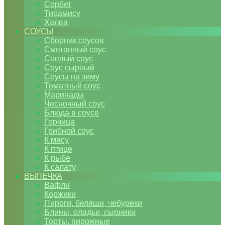
Сорбет
Тирамису
Халва
СОУСЫ
Сборник соусов
Сметанный соус
Соевый соус
Соус сырный
Соусы на зиму
Томатный соус
Маринады
Чесночный соус
Блюда в соусе
Горчица
Грибной соус
К мясу
К птице
К рыбе
К салату
ВЫПЕЧКА
Вафли
Коржики
Пироги, беляши, чебуреки
Блины, оладьи, сырники
Торты, пирожные