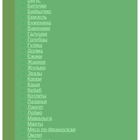
Бигус
Биточки
Бифштекс
Бризоль
Буженина
Вареники
Галушки
Голубцы
Гуляш
Долма
Ежики
Жаркое
Жульен
Зразы
Карри
Каши
Кебаб
Котлеты
Лазанья
Лангет
Лобио
Мамалыга
Манты
Мясо по-французски
Омлет