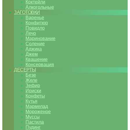
Коктейли
Алкогольные
ЗАГОТОВКИ
Варенье
Конфитюр
Повидло
Лечо
Маринование
Соление
Аджика
Джем
Квашение
Консервация
ДЕСЕРТЫ
Безе
Желе
Зефир
Ириски
Конфеты
Кутья
Мармелад
Мороженое
Муссы
Пастила
Пудинг