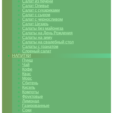
Салат из печени
Салат Оливье
Салат с сухариками
Салат с сыром
Салат с черносливом
Салат Цезарь
Салаты без майонеза
Салаты на День Рождения
Салаты на зиму
Салаты на свадебный стол
Салаты с гранатом
Слоеный салат
НАПИТКИ
Пунш
Чай
Кофе
Квас
Морс
Сбитень
Кисель
Компоты
Фруктовые
Лимонад
Газированные
Соки