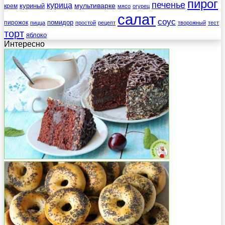
пирог
печенье
курица
мультиварке
куриный
крем
мясо
огурец
салат
соус
помидор
пирожок
пицца
простой
рецепт
творожный
тест
торт
яблоко
Интересно