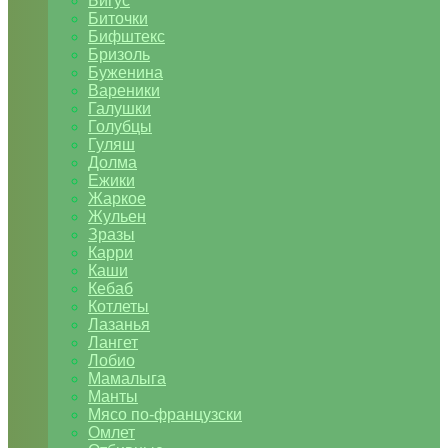
Бигус
Биточки
Бифштекс
Бризоль
Буженина
Вареники
Галушки
Голубцы
Гуляш
Долма
Ежики
Жаркое
Жульен
Зразы
Карри
Каши
Кебаб
Котлеты
Лазанья
Лангет
Лобио
Мамалыга
Манты
Мясо по-французски
Омлет