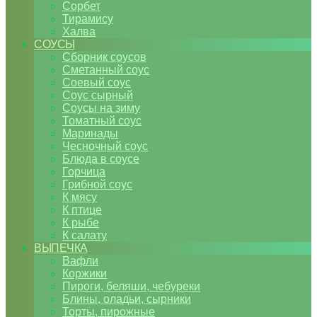
Сорбет
Тирамису
Халва
СОУСЫ
Сборник соусов
Сметанный соус
Соевый соус
Соус сырный
Соусы на зиму
Томатный соус
Маринады
Чесночный соус
Блюда в соусе
Горчица
Грибной соус
К мясу
К птице
К рыбе
К салату
ВЫПЕЧКА
Вафли
Коржики
Пироги, беляши, чебуреки
Блины, оладьи, сырники
Торты, пирожные