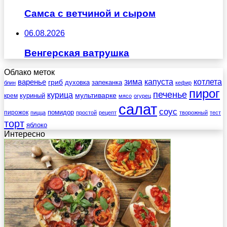
Самса с ветчиной и сыром
06.08.2026
Венгерская ватрушка
Облако меток
зима
котлета
варенье
капуста
гриб
духовка
запеканка
блин
кефир
пирог
печенье
курица
мультиварке
куриный
крем
мясо
огурец
салат
соус
помидор
пирожок
пицца
простой
рецепт
творожный
тест
торт
яблоко
Интересно