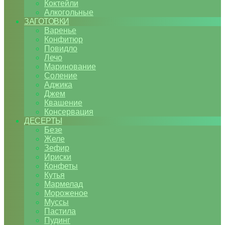
Коктейли
Алкогольные
ЗАГОТОВКИ
Варенье
Конфитюр
Повидло
Лечо
Маринование
Соление
Аджика
Джем
Квашение
Консервация
ДЕСЕРТЫ
Безе
Желе
Зефир
Ириски
Конфеты
Кутья
Мармелад
Мороженое
Муссы
Пастила
Пудинг