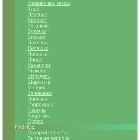
Корзиночки, кексы
Хлеб
Печенье
Хворост
Рогалики
Булочки
Бисквит
Пахлава
Лепешки
Пряники
Пицца
Хачапури
Чизкейк
Штрудель
Шарлотка
Манник
Запеканка
Пончики
Творожник
Глазурь
Коврижка
Суфле
РАЗНОЕ
Обзор интернета
Бытовые вопросы