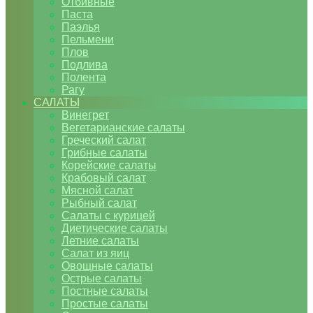
Отбивные
Паста
Паэлья
Пельмени
Плов
Подлива
Полента
Рагу
САЛАТЫ
Винегрет
Вегетарианские салаты
Греческий салат
Грибные салаты
Корейские салаты
Крабовый салат
Мясной салат
Рыбный салат
Салаты с курицей
Диетические салаты
Летние салаты
Салат из яиц
Овощные салаты
Острые салаты
Постные салаты
Простые салаты