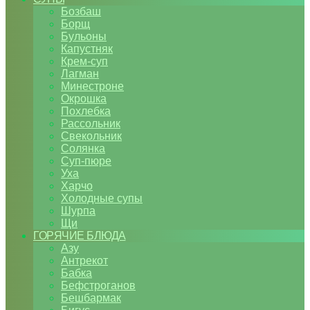
Бозбаш
Борщ
Бульоны
Капустняк
Крем-суп
Лагман
Минестроне
Окрошка
Похлебка
Рассольник
Свекольник
Солянка
Суп-пюре
Уха
Харчо
Холодные супы
Шурпа
Щи
ГОРЯЧИЕ БЛЮДА
Азу
Антрекот
Бабка
Бефстроганов
Бешбармак