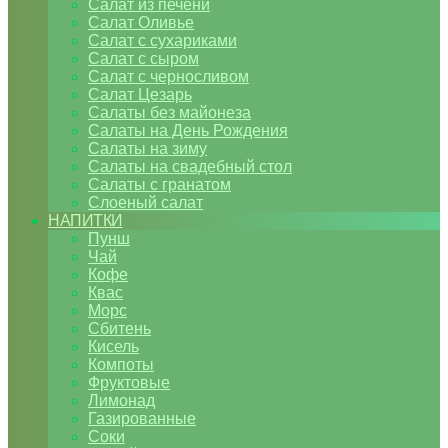
Салат из печени
Салат Оливье
Салат с сухариками
Салат с сыром
Салат с черносливом
Салат Цезарь
Салаты без майонеза
Салаты на День Рождения
Салаты на зиму
Салаты на свадебный стол
Салаты с гранатом
Слоеный салат
НАПИТКИ
Пунш
Чай
Кофе
Квас
Морс
Сбитень
Кисель
Компоты
Фруктовые
Лимонад
Газированные
Соки