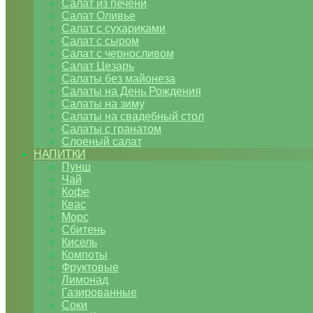
Салат из печени
Салат Оливье
Салат с сухариками
Салат с сыром
Салат с черносливом
Салат Цезарь
Салаты без майонеза
Салаты на День Рождения
Салаты на зиму
Салаты на свадебный стол
Салаты с гранатом
Слоеный салат
НАПИТКИ
Пунш
Чай
Кофе
Квас
Морс
Сбитень
Кисель
Компоты
Фруктовые
Лимонад
Газированные
Соки