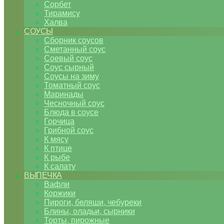
Сорбет
Тирамису
Халва
СОУСЫ
Сборник соусов
Сметанный соус
Соевый соус
Соус сырный
Соусы на зиму
Томатный соус
Маринады
Чесночный соус
Блюда в соусе
Горчица
Грибной соус
К мясу
К птице
К рыбе
К салату
ВЫПЕЧКА
Вафли
Коржики
Пироги, беляши, чебуреки
Блины, оладьи, сырники
Торты, пирожные