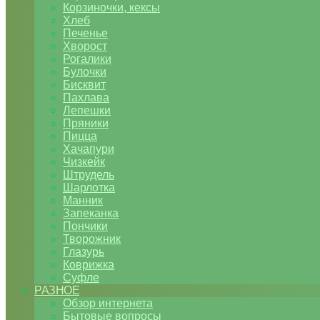
Корзиночки, кексы
Хлеб
Печенье
Хворост
Рогалики
Булочки
Бисквит
Пахлава
Лепешки
Пряники
Пицца
Хачапури
Чизкейк
Штрудель
Шарлотка
Манник
Запеканка
Пончики
Творожник
Глазурь
Коврижка
Суфле
РАЗНОЕ
Обзор интернета
Бытовые вопросы