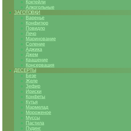
Коктейли
Алкогольные
ЗАГОТОВКИ
Варенье
Конфитюр
Повидло
Лечо
Маринование
Соление
Аджика
Джем
Квашение
Консервация
ДЕСЕРТЫ
Безе
Желе
Зефир
Ириски
Конфеты
Кутья
Мармелад
Мороженое
Муссы
Пастила
Пудинг