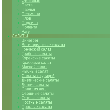
Отбивные
Паста
Паэлья
Пельмени
Плов
Подлива
Полента
Рагу
САЛАТЫ
Винегрет
Вегетарианские салаты
Греческий салат
Грибные салаты
Корейские салаты
Крабовый салат
Мясной салат
Рыбный салат
Салаты с курицей
Диетические салаты
Летние салаты
Салат из яиц
Овощные салаты
Острые салаты
Постные салаты
Простые салаты