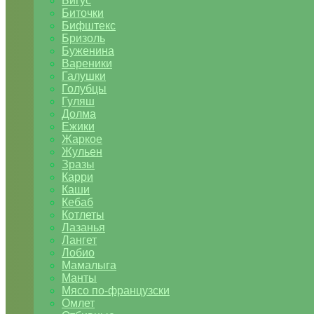
Бигус
Биточки
Бифштекс
Бризоль
Буженина
Вареники
Галушки
Голубцы
Гуляш
Долма
Ежики
Жаркое
Жульен
Зразы
Карри
Каши
Кебаб
Котлеты
Лазанья
Лангет
Лобио
Мамалыга
Манты
Мясо по-французски
Омлет