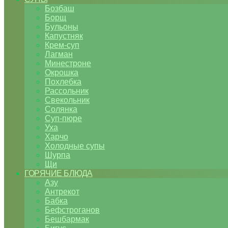
Бозбаш
Борщ
Бульоны
Капустняк
Крем-суп
Лагман
Минестроне
Окрошка
Похлебка
Рассольник
Свекольник
Солянка
Суп-пюре
Уха
Харчо
Холодные супы
Шурпа
Щи
ГОРЯЧИЕ БЛЮДА
Азу
Антрекот
Бабка
Бефстроганов
Бешбармак