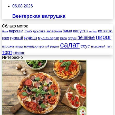
06.08.2026
Венгерская ватрушка
Облако меток
зима
котлета
варенье
капуста
гриб
духовка
запеканка
блин
кефир
пирог
печенье
курица
мультиварке
куриный
крем
мясо
огурец
салат
соус
помидор
пирожок
пицца
простой
рецепт
творожный
тест
торт
яблоко
Интересно