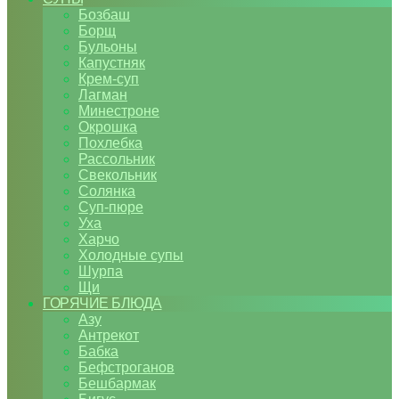
Бозбаш
Борщ
Бульоны
Капустняк
Крем-суп
Лагман
Минестроне
Окрошка
Похлебка
Рассольник
Свекольник
Солянка
Суп-пюре
Уха
Харчо
Холодные супы
Шурпа
Щи
ГОРЯЧИЕ БЛЮДА
Азу
Антрекот
Бабка
Бефстроганов
Бешбармак