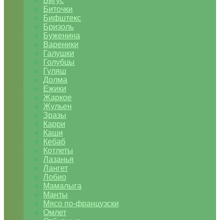
Бигус
Биточки
Бифштекс
Бризоль
Буженина
Вареники
Галушки
Голубцы
Гуляш
Долма
Ежики
Жаркое
Жульен
Зразы
Карри
Каши
Кебаб
Котлеты
Лазанья
Лангет
Лобио
Мамалыга
Манты
Мясо по-французски
Омлет