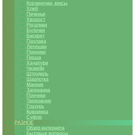
Корзиночки, кексы
Хлеб
Печенье
Хворост
Рогалики
Булочки
Бисквит
Пахлава
Лепешки
Пряники
Пицца
Хачапури
Чизкейк
Штрудель
Шарлотка
Манник
Запеканка
Пончики
Творожник
Глазурь
Коврижка
Суфле
РАЗНОЕ
Обзор интернета
Бытовые вопросы