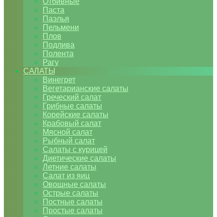
Отбивные
Паста
Паэлья
Пельмени
Плов
Подлива
Полента
Рагу
САЛАТЫ
Винегрет
Вегетарианские салаты
Греческий салат
Грибные салаты
Корейские салаты
Крабовый салат
Мясной салат
Рыбный салат
Салаты с курицей
Диетические салаты
Летние салаты
Салат из яиц
Овощные салаты
Острые салаты
Постные салаты
Простые салаты