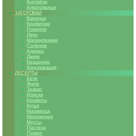
Коктейли
Алкогольные
ЗАГОТОВКИ
Варенье
Конфитюр
Повидло
Лечо
Маринование
Соление
Аджика
Джем
Квашение
Консервация
ДЕСЕРТЫ
Безе
Желе
Зефир
Ириски
Конфеты
Кутья
Мармелад
Мороженое
Муссы
Пастила
Пудинг