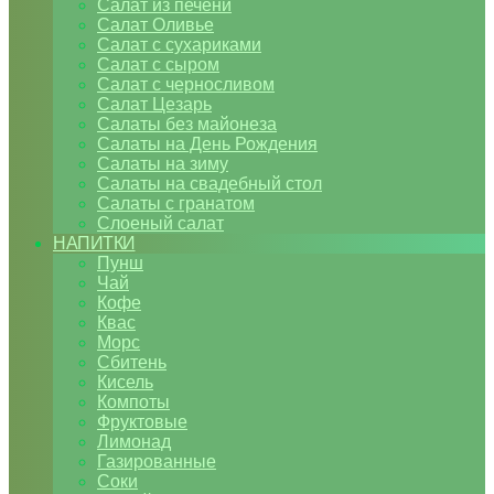
Салат из печени
Салат Оливье
Салат с сухариками
Салат с сыром
Салат с черносливом
Салат Цезарь
Салаты без майонеза
Салаты на День Рождения
Салаты на зиму
Салаты на свадебный стол
Салаты с гранатом
Слоеный салат
НАПИТКИ
Пунш
Чай
Кофе
Квас
Морс
Сбитень
Кисель
Компоты
Фруктовые
Лимонад
Газированные
Соки