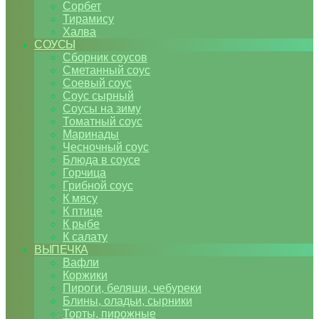
Сорбет
Тирамису
Халва
СОУСЫ
Сборник соусов
Сметанный соус
Соевый соус
Соус сырный
Соусы на зиму
Томатный соус
Маринады
Чесночный соус
Блюда в соусе
Горчица
Грибной соус
К мясу
К птице
К рыбе
К салату
ВЫПЕЧКА
Вафли
Коржики
Пироги, беляши, чебуреки
Блины, оладьи, сырники
Торты, пирожные