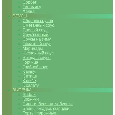
Сорбет
Тирамису
Халва
СОУСЫ
Сборник соусов
Сметанный соус
Соевый соус
Соус сырный
Соусы на зиму
Томатный соус
Маринады
Чесночный соус
Блюда в соусе
Горчица
Грибной соус
К мясу
К птице
К рыбе
К салату
ВЫПЕЧКА
Вафли
Коржики
Пироги, беляши, чебуреки
Блины, оладьи, сырники
Торты, пирожные