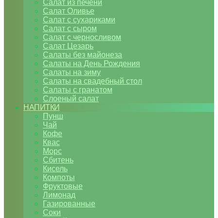
Салат из печени
Салат Оливье
Салат с сухариками
Салат с сыром
Салат с черносливом
Салат Цезарь
Салаты без майонеза
Салаты на День Рождения
Салаты на зиму
Салаты на свадебный стол
Салаты с гранатом
Слоеный салат
НАПИТКИ
Пунш
Чай
Кофе
Квас
Морс
Сбитень
Кисель
Компоты
Фруктовые
Лимонад
Газированные
Соки