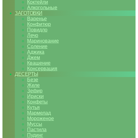
Коктейли
Алкогольные
ЗАГОТОВКИ
Варенье
Конфитюр
Повидло
Лечо
Маринование
Соление
Аджика
Джем
Квашение
Консервация
ДЕСЕРТЫ
Безе
Желе
Зефир
Ириски
Конфеты
Кутья
Мармелад
Мороженое
Муссы
Пастила
Пудинг