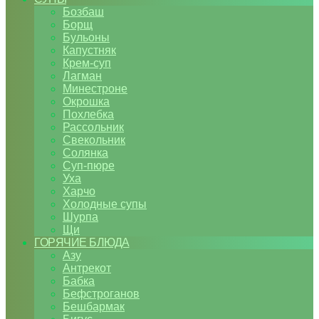
Бозбаш
Борщ
Бульоны
Капустняк
Крем-суп
Лагман
Минестроне
Окрошка
Похлебка
Рассольник
Свекольник
Солянка
Суп-пюре
Уха
Харчо
Холодные супы
Шурпа
Щи
ГОРЯЧИЕ БЛЮДА
Азу
Антрекот
Бабка
Бефстроганов
Бешбармак