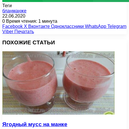
Теги
бланманже
22.06.2020
0
Время чтения: 1 минута
Facebook
X
Вконтакте
Одноклассники
WhatsApp
Telegram
Viber
Печатать
ПОХОЖИЕ СТАТЬИ
Ягодный мусс на манке