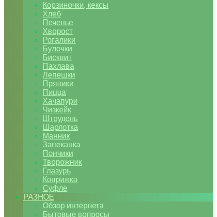
Корзиночки, кексы
Хлеб
Печенье
Хворост
Рогалики
Булочки
Бисквит
Пахлава
Лепешки
Пряники
Пицца
Хачапури
Чизкейк
Штрудель
Шарлотка
Манник
Запеканка
Пончики
Творожник
Глазурь
Коврижка
Суфле
РАЗНОЕ
Обзор интернета
Бытовые вопросы