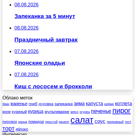
08.08.2026
Запеканка за 5 минут
08.08.2026
Праздничный завтрак
07.08.2026
Японские оладьи
07.08.2026
Киш с лососем и брокколи
Облако меток
зима
котлета
варенье
капуста
гриб
духовка
запеканка
блин
кефир
пирог
печенье
курица
мультиварке
куриный
крем
мясо
огурец
салат
соус
помидор
пирожок
пицца
простой
рецепт
творожный
тест
торт
яблоко
Интересно