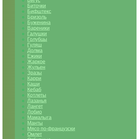
Бигус
Биточки
Бифштекс
Бризоль
Буженина
Вареники
Галушки
Голубцы
Гуляш
Долма
Ежики
Жаркое
Жульен
Зразы
Карри
Каши
Кебаб
Котлеты
Лазанья
Лангет
Лобио
Мамалыга
Манты
Мясо по-французски
Омлет