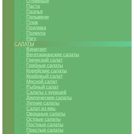
Отбивные
Паста
Паэлья
Пельмени
Плов
Подлива
Полента
Рагу
САЛАТЫ
Винегрет
Вегетарианские салаты
Греческий салат
Грибные салаты
Корейские салаты
Крабовый салат
Мясной салат
Рыбный салат
Салаты с курицей
Диетические салаты
Летние салаты
Салат из яиц
Овощные салаты
Острые салаты
Постные салаты
Простые салаты