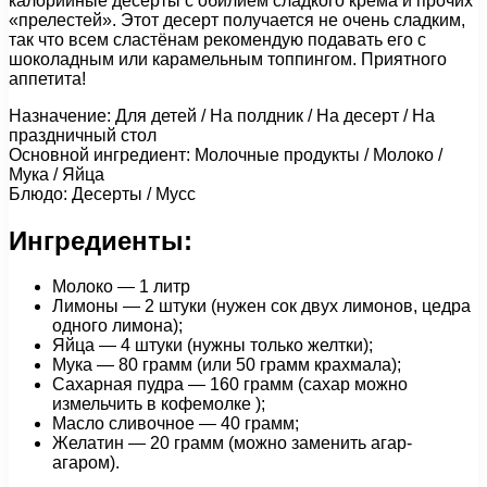
калорийные десерты с обилием сладкого крема и прочих
«прелестей». Этот десерт получается не очень сладким,
так что всем сластёнам рекомендую подавать его с
шоколадным или карамельным топпингом. Приятного
аппетита!
Назначение: Для детей / На полдник / На десерт / На
праздничный стол
Основной ингредиент: Молочные продукты / Молоко /
Мука / Яйца
Блюдо: Десерты / Мусс
Ингредиенты:
Молоко — 1 литр
Лимоны — 2 штуки (нужен сок двух лимонов, цедра
одного лимона);
Яйца — 4 штуки (нужны только желтки);
Мука — 80 грамм (или 50 грамм крахмала);
Сахарная пудра — 160 грамм (сахар можно
измельчить в кофемолке );
Масло сливочное — 40 грамм;
Желатин — 20 грамм (можно заменить агар-
агаром).